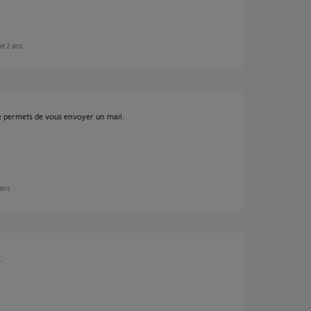
ue 2 ans
me permets de vous envoyer un mail.
 ans
.