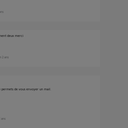
 ans
ment deux merci
on 2 ans
me permets de vous envoyer un mail.
2 ans