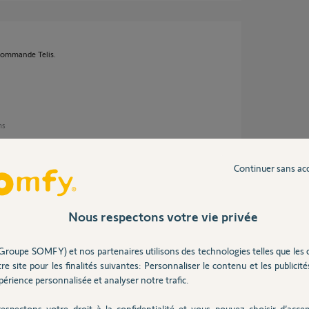
commande Telis.
ns
Continuer sans ac
me permets de vous envoyer un mail.
Nous respectons votre vie privée
Groupe SOMFY) et nos partenaires utilisons des technologies telles que les 
re site pour les finalités suivantes: Personnaliser le contenu et les publicités
 ans
érience personnalisée et analyser notre trafic.
espectons votre droit à la confidentialité et vous pouvez choisir d’accep