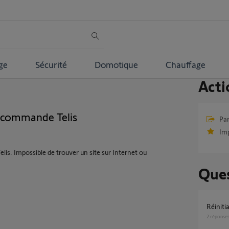
ge
Sécurité
Domotique
Chauffage
Acti
écommande Telis
Par
Im
is. Impossible de trouver un site sur Internet ou
Ques
réinit
2
réponse