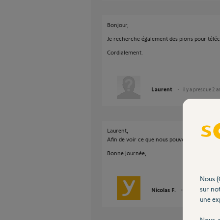
Bonjour,
Je recherche également des pions pour télé
Cordialement.
Laurent
il y a presque 2 a
Laurent,
Afin de voir ce que nous pouvons faire, je 
Bonne journée,
Nous (
sur not
Nicolas F.
il y a presque 2
une exp
Nous r