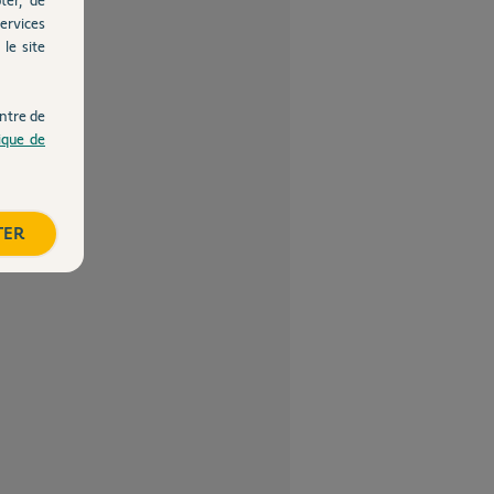
ervices
le site
ntre de
tique de
TER