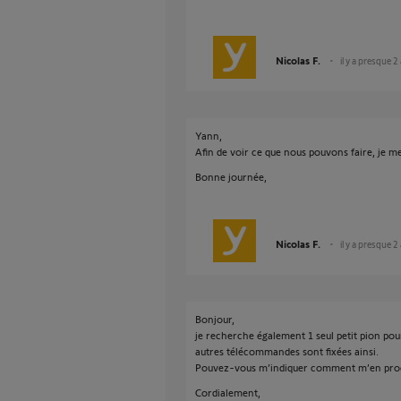
Nicolas F.
il y a presque 2
Yann,
Afin de voir ce que nous pouvons faire, je 
Bonne journée,
Nicolas F.
il y a presque 2
Bonjour,
je recherche également 1 seul petit pion pou
autres télécommandes sont fixées ainsi.
Pouvez-vous m’indiquer comment m’en pro
Cordialement,