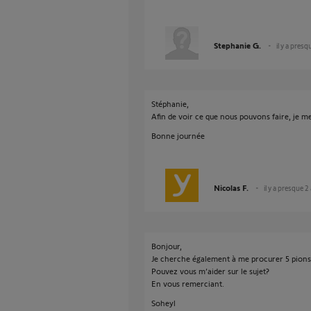
Stephanie G.
il y a presq
Stéphanie,
Afin de voir ce que nous pouvons faire, je 
Bonne journée
Nicolas F.
il y a presque 2
Bonjour,
Je cherche également à me procurer 5 pions
Pouvez vous m’aider sur le sujet?
En vous remerciant.
Soheyl