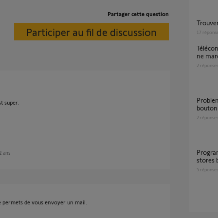
Partager cette question
Trouve
Participer au fil de discussion
17
répons
Télécommande Telis 6 Chronis descente volet
ne marc
2
réponse
probleme entre telecommande telis et
t super.
bouton 
2
réponse
Programmation télécommande Telis 4 pour
 2 ans
stores 
5
réponse
me permets de vous envoyer un mail.