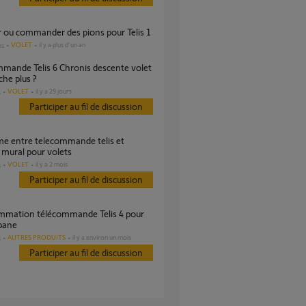
r ou commander des pions pour Telis 1
VOLET
il y a plus d'un an
es
he plus ?
VOLET
il y a 29 jours
s
Participer au fil de discussion
mural pour volets
VOLET
il y a 2 mois
s
Participer au fil de discussion
bane
AUTRES PRODUITS
il y a environ un mois
s
Participer au fil de discussion