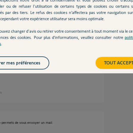
ler ou de refuser l'utilisation de certains types de cookies ou certains s
és par des tiers. Le refus des cookies n’affectera pas votre navigation sur 
cependant votre expérience utilisateur sera moins optimale.
ouvez changer d'avis ou retirer votre consentement à tout moment via le ce
ences des cookies. Pour plus d’informations, veuillez consulter notre
poli
e 2 ans
s
.
er mes préférences
TOUT ACCEP
lanc somfy telis 1 ou puis je en trouver?
ns
me permets de vous envoyer un mail.