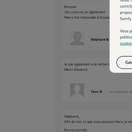
contrô
Bonjour
J’en cherche un également.
propos
Mais c’est impossible à trouver
Somfy 
Vous p
préfér
Stéphane B.
il y a presqu
cookie
Gér
Je suis egalement a la recherche de 2 pions b
Merci d'avance
Yann D.
il y a presque 2 a
Stéphane,
Afin de voir ce que nous pouvons faire, je 
Bonne journée,