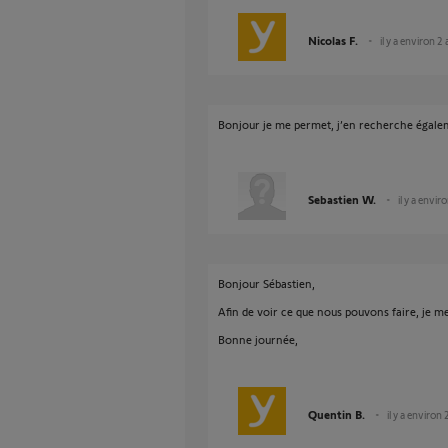
Nicolas F.
il y a environ 2
Bonjour je me permet, j’en recherche égale
Sebastien W.
il y a envir
Bonjour Sébastien,
Afin de voir ce que nous pouvons faire, je 
Bonne journée,
Quentin B.
il y a environ 