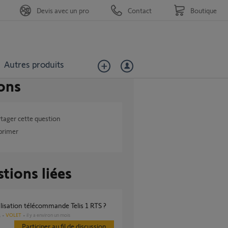
Devis avec un pro
Contact
Boutique
Autres produits
ons
tager cette question
primer
tions liées
ialisation télécommande Telis 1 RTS ?
VOLET
il y a environ un mois
s
Participer au fil de discussion