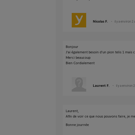
Nicolas F.
il y a environ 2
Bonjour
J'ai également besoin d'un pion telis 1 mais c
Merci beaucoup
Bien Cordialement
Laurent F.
il y a environ 
Laurent,
Afin de voir ce que nous pouvons faire, je 
Bonne journée