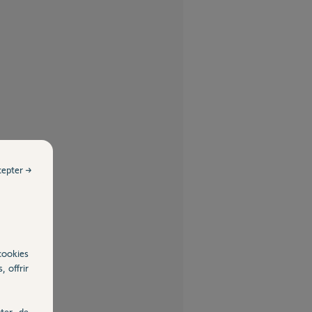
cepter →
cookies
, offrir
ter, de