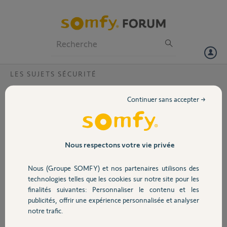
Particuliers
Professionnels
Forum
LES SUJETS SÉCURITÉ
Volet
compatibilite produit ? SOMFY 2401491 ET
Continuer sans accepter →
SOMFY 2401560
Portail
Bonjour, est il possible de connecter une sirene 2401491 avec une
camera 2401560
Garage
Nous respectons votre vie privée
Merci,
Nous (Groupe SOMFY) et nos partenaires utilisons des
Sécurité
patrick L.
technologies telles que les cookies sur notre site pour les
il y a environ 2 ans
finalités suivantes: Personnaliser le contenu et les
Participer au fil de discussion
publicités, offrir une expérience personnalisée et analyser
Domotique
notre trafic.