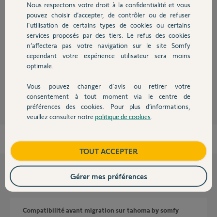
Nous respectons votre droit à la confidentialité et vous
Chauffage
Réponses
pouvez choisir d’accepter, de contrôler ou de refuser
l'utilisation de certains types de cookies ou certains
services proposés par des tiers. Le refus des cookies
Autres produits
Bonjour
n’affectera pas votre navigation sur le site Somfy
Non la sirène extérieure n'est compatible qu'avec les Links Home
cependant votre expérience utilisateur sera moins
Alarme
optimale.
JACKY M.
il y a environ 2 ans
Vous pouvez changer d'avis ou retirer votre
Devis avec un pro
consentement à tout moment via le centre de
préférences des cookies. Pour plus d’informations,
veuillez consulter notre
politique de cookies
.
Contact
Boutique
TOUT ACCEPTER
Gérer mes préférences
Questions liées
compatibilité avant migration sur tahoma by somfy