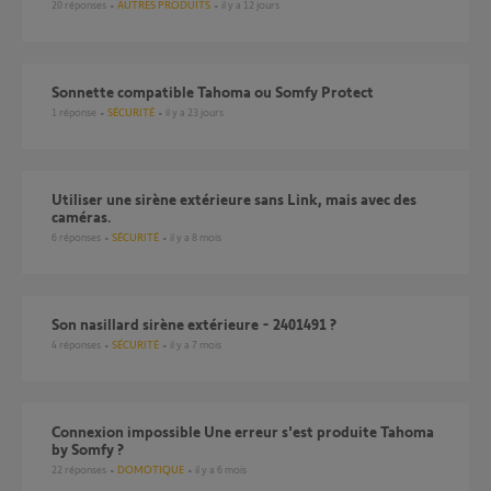
20
réponses
AUTRES PRODUITS
il y a 12 jours
Sonnette compatible Tahoma ou Somfy Protect
1
réponse
SÉCURITÉ
il y a 23 jours
Utiliser une sirène extérieure sans Link, mais avec des
caméras.
6
réponses
SÉCURITÉ
il y a 8 mois
Son nasillard sirène extérieure - 2401491 ?
4
réponses
SÉCURITÉ
il y a 7 mois
Connexion impossible Une erreur s'est produite Tahoma
by Somfy ?
22
réponses
DOMOTIQUE
il y a 6 mois