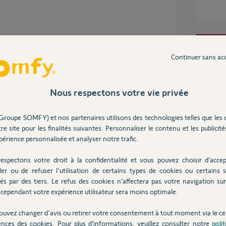
Inter
Continuer sans ac
2 ans
Nous respectons votre vie privée
Groupe SOMFY) et nos partenaires utilisons des technologies telles que les 
is avoir besoin du code PIN de ce dernier.
re site pour les finalités suivantes: Personnaliser le contenu et les publicités
 nous puissions faire le nécessaire.
érience personnalisée et analyser notre trafic.
espectons votre droit à la confidentialité et vous pouvez choisir d’accep
ler ou de refuser l'utilisation de certains types de cookies ou certains s
és par des tiers. Le refus des cookies n’affectera pas votre navigation sur 
2 ans
cependant votre expérience utilisateur sera moins optimale.
ouvez changer d'avis ou retirer votre consentement à tout moment via le ce
ences des cookies. Pour plus d’informations, veuillez consulter notre
poli