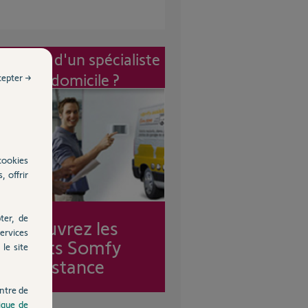
vention d'un spécialiste
à mon domicile ?
cepter →
cookies
, offrir
ter, de
Découvrez les
ervices
forfaits Somfy
le site
Assistance
ntre de
tique de