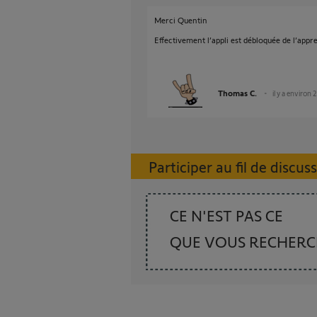
Merci Quentin
Effectivement l’appli est débloquée de l’appr
Thomas C.
il y a environ 
Participer au fil de discus
CE N'EST PAS CE
QUE VOUS RECHER