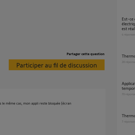
Est-ce que ce projet de gestion de radiateur
électri
est réal
4
réponse
Partager cette question
Therm
28
répons
Participer au fil de discussion
Application Thermostat : pilotage à distance
tempor
70
répons
ans le même cas, mon appli reste bloquée (écran
Thermo
7
réponse