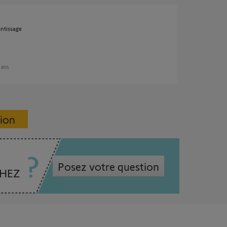
entissage
2 ans
sion
Posez votre question
CHEZ