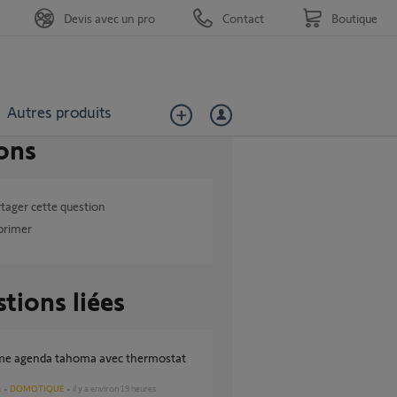
Devis avec un pro
Contact
Boutique
Autres produits
ons
tager cette question
primer
tions liées
DOMOTIQUE
il y a environ 19 heures
s