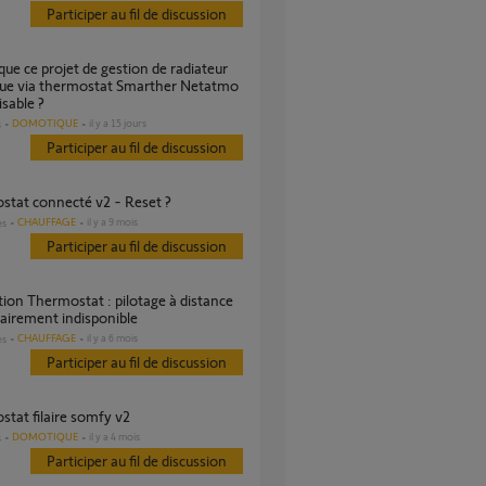
Participer au fil de discussion
que via thermostat Smarther Netatmo
isable ?
DOMOTIQUE
il y a 15 jours
s
Participer au fil de discussion
ostat connecté v2 - Reset ?
CHAUFFAGE
il y a 9 mois
es
Participer au fil de discussion
airement indisponible
CHAUFFAGE
il y a 6 mois
es
Participer au fil de discussion
stat filaire somfy v2
DOMOTIQUE
il y a 4 mois
s
Participer au fil de discussion