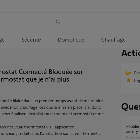
ge
Sécurité
Domotique
Chauffage
Acti
ostat Connecté Bloquée sur
Par
rmostat que je n'ai plus
Im
connecté filaire dans un premier temps avant de me rendre
Ques
 avec mon chauffage lors que la mise en place. J'ai donc
n veux finaliser l'installation du premier thermostat et me
Problème agenda tahoma avec thermostat
 mon nouveau thermostat via l'application.
somfy
 nouveau produit dans l'application sans avoir terminé la
0
réponse