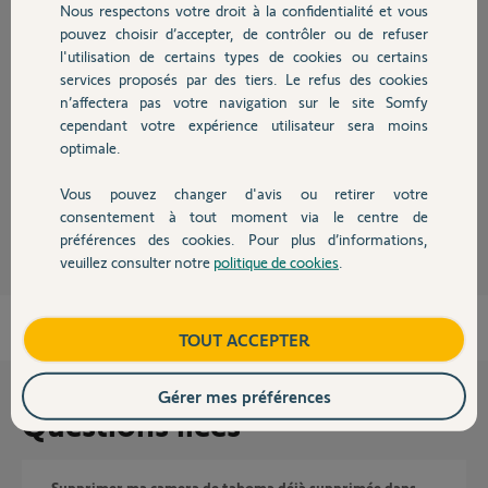
Nous respectons votre droit à la confidentialité et vous
Chauffage
pouvez choisir d’accepter, de contrôler ou de refuser
l'utilisation de certains types de cookies ou certains
Réponses
services proposés par des tiers. Le refus des cookies
Autres produits
n’affectera pas votre navigation sur le site Somfy
cependant votre expérience utilisateur sera moins
Bonjour Philippe
optimale.
Les box Tahoma de Somfy n'accepte que les caméras Somfy.
Vous pouvez changer d'avis ou retirer votre
JACKY M.
il y a environ 2 ans
Devis avec un pro
consentement à tout moment via le centre de
préférences des cookies. Pour plus d’informations,
veuillez consulter notre
politique de cookies
.
Contact
Boutique
TOUT ACCEPTER
Gérer mes préférences
Questions liées
Supprimer ma camera de tahoma déjà supprimée dans