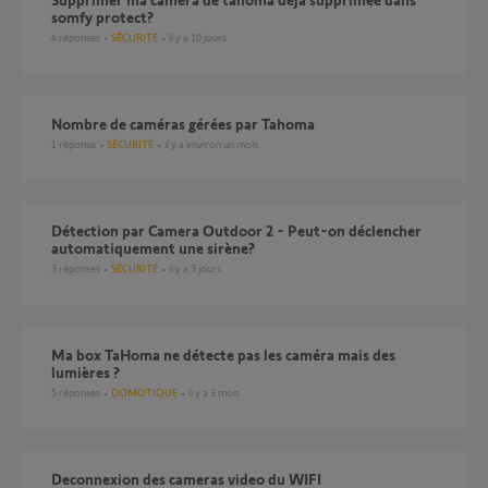
somfy protect?
4
réponses
SÉCURITÉ
il y a 10 jours
Nombre de caméras gérées par Tahoma
1
réponse
SÉCURITÉ
il y a environ un mois
Détection par Camera Outdoor 2 - Peut-on déclencher
automatiquement une sirène?
3
réponses
SÉCURITÉ
il y a 3 jours
Ma box TaHoma ne détecte pas les caméra mais des
lumières ?
5
réponses
DOMOTIQUE
il y a 3 mois
Deconnexion des cameras video du WIFI