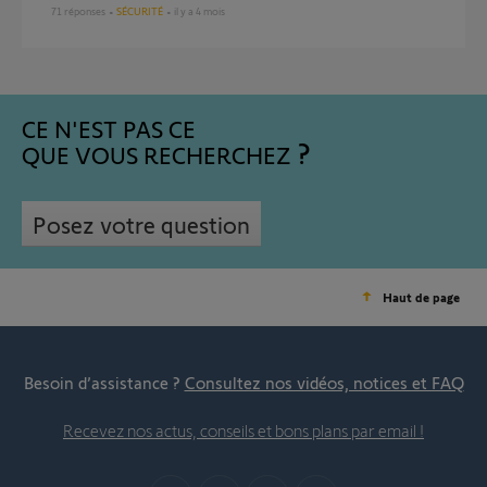
71
réponses
SÉCURITÉ
il y a 4 mois
CE N'EST PAS CE
QUE VOUS RECHERCHEZ
Posez votre question
Haut de page
Besoin d’assistance ?
Consultez nos vidéos, notices et FAQ
Recevez nos actus, conseils et bons plans par email !