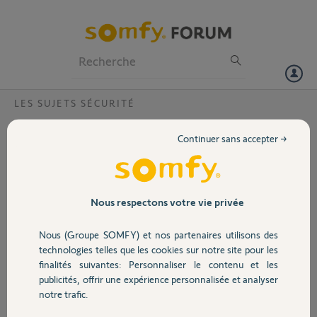
Particuliers
Professionnels
Forum
LES SUJETS SÉCURITÉ
Volet
Tahoma et caméra aosu
Continuer sans accepter →
Bonjour,
Portail
Pourriez vous me dire quelle tahoma supporte d'autre caméra que les
somfy
Garage
Nous respectons votre vie privée
Merci
Nous (Groupe SOMFY) et nos partenaires utilisons des
Merci,
Sécurité
technologies telles que les cookies sur notre site pour les
finalités suivantes: Personnaliser le contenu et les
Philippe G.
publicités, offrir une expérience personnalisée et analyser
il y a environ 2 ans
Domotique
notre trafic.
Participer au fil de discussion