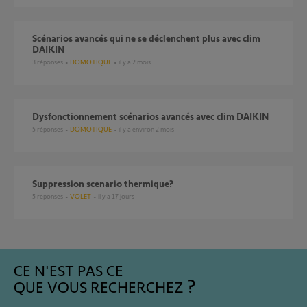
scénarios avancés qui ne se déclenchent plus avec clim
DAIKIN
3
réponses
DOMOTIQUE
il y a 2 mois
Dysfonctionnement scénarios avancés avec clim DAIKIN
5
réponses
DOMOTIQUE
il y a environ 2 mois
suppression scenario thermique?
5
réponses
VOLET
il y a 17 jours
CE N'EST PAS CE
QUE VOUS RECHERCHEZ