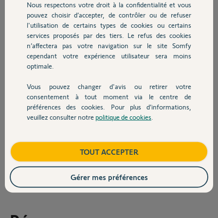
Nous respectons votre droit à la confidentialité et vous
Chauffage
noms de mémoire :
pouvez choisir d’accepter, de contrôler ou de refuser
l'utilisation de certains types de cookies ou certains
Planif fermeture volets haut
services proposés par des tiers. Le refus des cookies
Autres produits
Planif fermeture volets bas
n’affectera pas votre navigation sur le site Somfy
J'avais noté aussi des dysfonctionnements au niveau d'un scenario
cependant votre expérience utilisateur sera moins
de chauffage qui continuait de tourner semble t il même après être
optimale.
desactivé.. Si la bonne âme qui se penche sur mon cas peut jeter un
oeil au scenario "Romane S-WE" et voir si quelque chose cloche sans
Vous pouvez changer d'avis ou retirer votre
Devis avec un pro
l'effacer cela serait super.
consentement à tout moment via le centre de
préférences des cookies. Pour plus d’informations,
Un grand merci d'avance!
veuillez consulter notre
politique de cookies
.
Contact
Bien cordialement,
Alex
Boutique
TOUT ACCEPTER
Alex M.
Gérer mes préférences
il y a environ 2 ans