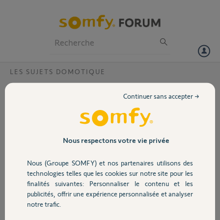
Particuliers
Professionnels
Forum
LES SUJETS DOMOTIQUE
Volet
Suppression scenarios persitants
Continuer sans accepter →
Bonjour,
Portail
Certains scenarios continuent d'opérer malgré dans un premier
temps leur désactivation, puis dans un second temps leur
Garage
Nous respectons votre vie privée
suppression. Ceci est un peu génant car il s'agit de scenario de
fermeture des volets.
Nous (Groupe SOMFY) et nos partenaires utilisons des
Sécurité
A la lecture de posts similaires il semble que l'intervention d'un
technologies telles que les cookies sur notre site pour les
Yellow soit nécessaire.
finalités suivantes: Personnaliser le contenu et les
publicités, offrir une expérience personnalisée et analyser
Domotique
Voici le PIN de ma Tahoma Switch: 2024-9069-4679
notre trafic.
Vu que les scenarios ont été supprimés, je vais lister ci dessous les