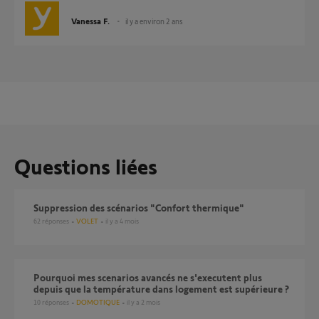
Vanessa F.
il y a environ 2 ans
Questions liées
Suppression des scénarios "Confort thermique"
62
réponses
VOLET
il y a 4 mois
Pourquoi mes scenarios avancés ne s'executent plus
depuis que la température dans logement est supérieure ?
10
réponses
DOMOTIQUE
il y a 2 mois