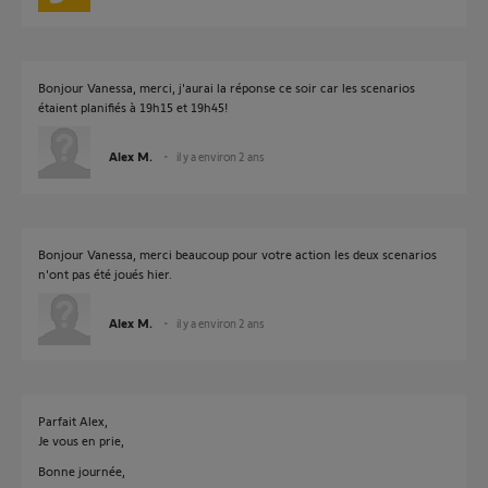
Bonjour Vanessa, merci, j'aurai la réponse ce soir car les scenarios
étaient planifiés à 19h15 et 19h45!
Alex M.
il y a environ 2 ans
Bonjour Vanessa, merci beaucoup pour votre action les deux scenarios
n'ont pas été joués hier.
Alex M.
il y a environ 2 ans
Parfait Alex,
Je vous en prie,
Bonne journée,