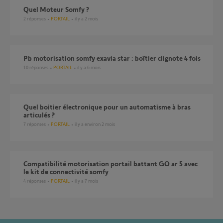
Quel Moteur Somfy ?
2
réponses
PORTAIL
il y a 2 mois
Pb motorisation somfy exavia star : boîtier clignote 4 fois
10
réponses
PORTAIL
il y a 6 mois
Quel boitier électronique pour un automatisme à bras
articulés ?
7
réponses
PORTAIL
il y a environ 2 mois
compatibilité motorisation portail battant GO ar 5 avec
le kit de connectivité somfy
4
réponses
PORTAIL
il y a 7 mois