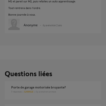
M1 et pareil sur M2, puis refaites un auto apprentissage.
Tout rentrera dans l'ordre.
Bonne journée à vous.
Anonyme
il y a environ 2 ans
Questions liées
Porte de garage motorisée bruyante?
7
réponses
GARAGE
il y a environ un mois