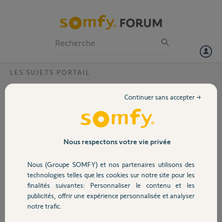
Particuliers
Professionnels
Forum
LES SUJETS PORTAIL
Volet
Bonjour, problème de motorisation
Continuer sans accepter →
modele SL600AC ?
Portail
Bonjour,
Problème avec la motorisation du moteur SL600AC .
Garage
Quand le portail s'ouvre et que je passe devant la celule, le portail se
Nous respectons votre vie privée
referme.
Je souhaitrais que, quand le portail se referme et que je passe devant
Nous (Groupe SOMFY) et nos partenaires utilisons des
Sécurité
la celule, celui-ci doit stoper et se rouvrir. Or, le mecanisme ne réagit
technologies telles que les cookies sur notre site pour les
pas et le portail continu jusqu'à la fermeture.
finalités suivantes: Personnaliser le contenu et les
publicités, offrir une expérience personnalisée et analyser
merci pour votre réponse
Domotique
notre trafic.
Merci,