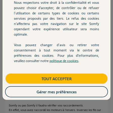
Nous respectons votre droit à la confidentialité et vous
Chauffage
pouvez choisir d’accepter, de contrôler ou de refuser
Alain S.
l'utilisation de certains types de cookies ou certains
il y a environ 2 ans
services proposés par des tiers. Le refus des cookies
Autres produits
Participer au fil de discussion
n’affectera pas votre navigation sur le site Somfy
cependant votre expérience utilisateur sera moins
optimale.
Réponses
Vous pouvez changer d'avis ou retirer votre
Devis avec un pro
consentement à tout moment via le centre de
préférences des cookies. Pour plus d’informations,
Bonjour,
veuillez consulter notre
politique de cookies
.
Contact
Votre appareil est-il de marque Somfy ?
Montrez des photos de l'équipement et des étiquettes.
Boutique
TOUT ACCEPTER
Richy C.
il y a environ 2 ans
Gérer mes préférences
Somfy ou pas Somfy il faudra vérifier vos raccordements.
En effet, vous avez raccordé les moteurs à l'envers. Inversez les fils sur