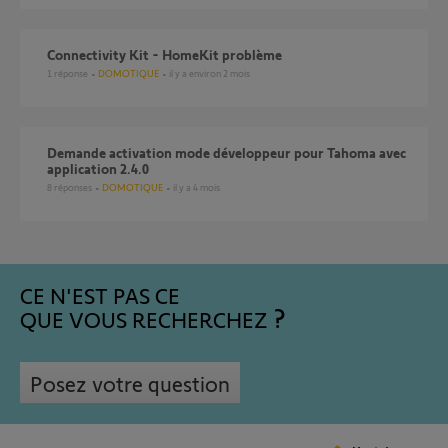
Connectivity Kit - HomeKit problème
1
réponse
DOMOTIQUE
il y a environ 2 mois
Demande activation mode développeur pour Tahoma avec
application 2.4.0
8
réponses
DOMOTIQUE
il y a 4 mois
CE N'EST PAS CE
QUE VOUS RECHERCHEZ
Posez votre question