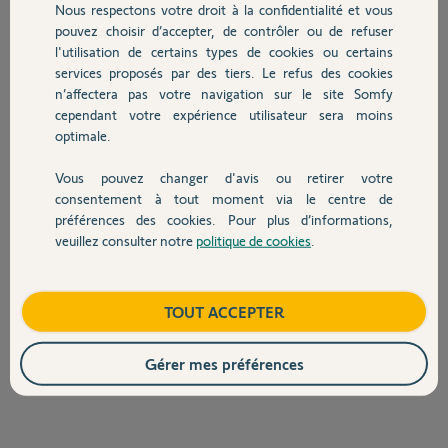
Participer au fil de discussion
Nous respectons votre droit à la confidentialité et vous
Chauffage
pouvez choisir d’accepter, de contrôler ou de refuser
l'utilisation de certains types de cookies ou certains
services proposés par des tiers. Le refus des cookies
Autres produits
Réponses
n’affectera pas votre navigation sur le site Somfy
cependant votre expérience utilisateur sera moins
optimale.
Bonsoir Cyrille
Ca n'existe pas sur Connectivity kit. Uniquement sur Tahoma V2 et
Vous pouvez changer d'avis ou retirer votre
Tahoma Switch
Devis avec un pro
consentement à tout moment via le centre de
préférences des cookies. Pour plus d’informations,
JACKY M.
il y a environ 2 ans
veuillez consulter notre
politique de cookies
.
Contact
Boutique
TOUT ACCEPTER
Ah ok merci.
Gérer mes préférences
Cyrille D.
il y a environ 2 ans