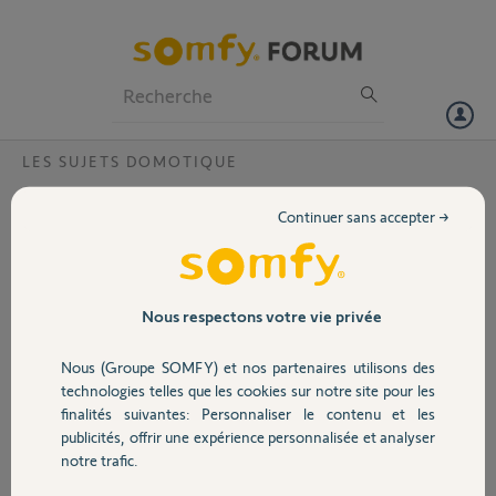
Particuliers
Professionnels
Forum
LES SUJETS DOMOTIQUE
Volet
Activation du mode développeur sur
Continuer sans accepter →
Connectivity kit ?
Portail
Bonjour,
Pourriez-vous me donner la procédure pour activer le mode
Garage
Nous respectons votre vie privée
développeur sur le kit de connectivité afin de pouvoir le connecter via
API Local à Home Assistant ?
Nous (Groupe SOMFY) et nos partenaires utilisons des
Sécurité
technologies telles que les cookies sur notre site pour les
Merci,
finalités suivantes: Personnaliser le contenu et les
publicités, offrir une expérience personnalisée et analyser
Domotique
Cyrille D.
notre trafic.
il y a environ 2 ans