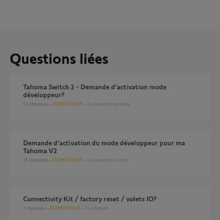
Questions liées
Tahoma Switch 2 - Demande d'activation mode
développeur?
11
réponses
DOMOTIQUE
il y a environ un mois
Demande d'activation du mode développeur pour ma
Tahoma V2
21
réponses
DOMOTIQUE
il y a environ 2 mois
Connectivity Kit / factory reset / volets IO?
2
réponses
DOMOTIQUE
il y a 8 jours