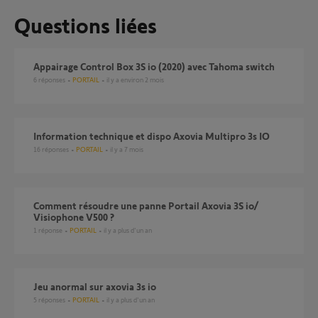
Questions liées
Appairage Control Box 3S io (2020) avec Tahoma switch
6
réponses
PORTAIL
il y a environ 2 mois
Information technique et dispo Axovia Multipro 3s IO
16
réponses
PORTAIL
il y a 7 mois
Comment résoudre une panne Portail Axovia 3S io/
Visiophone V500 ?
1
réponse
PORTAIL
il y a plus d'un an
Jeu anormal sur axovia 3s io
5
réponses
PORTAIL
il y a plus d'un an