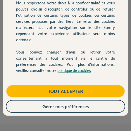
Nous respectons votre droit à la confidentialité et vous
Chauffage
Participer au fil de discussion
pouvez choisir d’accepter, de contrôler ou de refuser
l'utilisation de certains types de cookies ou certains
services proposés par des tiers. Le refus des cookies
Autres produits
n’affectera pas votre navigation sur le site Somfy
Réponses
cependant votre expérience utilisateur sera moins
optimale.
Vous avez vos réponses P10 notice box.
Vous pouvez changer d'avis ou retirer votre
Cellules Master Pro.
Devis avec un pro
consentement à tout moment via le centre de
Raccordement A ou C.
préférences des cookies. Pour plus d’informations,
Bonne journée à vous.
veuillez consulter notre
politique de cookies
.
Contact
Anonyme
il y a environ 2 ans
Boutique
TOUT ACCEPTER
Gérer mes préférences