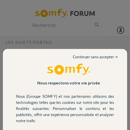
Particuliers
Professionnels
Forum
LES SUJETS PORTAIL
Volet
Est-il possible d'ajouter un jeu de cellule
Continuer sans accepter →
photoelectrique supplémentaires sur un
Portail
systeme Axovia 3S IO ?
Bonjour,
Garage
Nous respectons votre vie privée
Est-il possible d'ajouter un jeu de cellule photoelectrique
supplémentaires sur un systeme Axovia 3S IO ?
Nous (Groupe SOMFY) et nos partenaires utilisons des
Sécurité
Si oui quel est le modele à prendre svp?
technologies telles que les cookies sur notre site pour les
finalités suivantes: Personnaliser le contenu et les
Merci,
publicités, offrir une expérience personnalisée et analyser
Domotique
notre trafic.
Tailan A.
il y a environ 2 ans