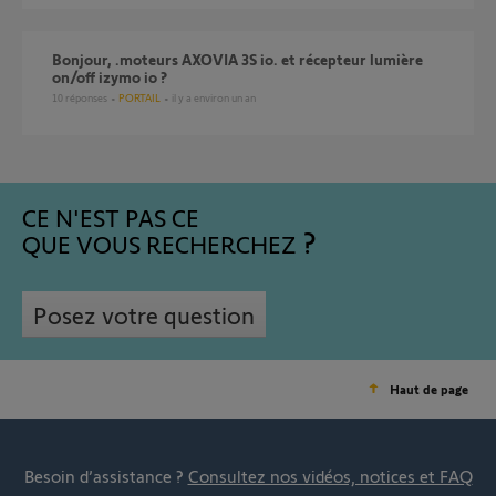
Bonjour, .moteurs AXOVIA 3S io. et récepteur lumière
on/off izymo io ?
10
réponses
PORTAIL
il y a environ un an
CE N'EST PAS CE
QUE VOUS RECHERCHEZ
Posez votre question
Haut de page
Besoin d’assistance ?
Consultez nos vidéos, notices et FAQ