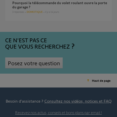
pourquoi la télécommande du volet roulant ouvre la porte
du garage ?
3
réponses
DOMOTIQUE
il y a 14 jours
CE N'EST PAS CE
QUE VOUS RECHERCHEZ
Posez votre question
Haut de page
Besoin d’assistance ?
Consultez nos vidéos, notices et FAQ
Recevez nos actus, conseils et bons plans par email !