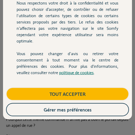
Nous respectons votre droit à la confidentialité et vous
Chauffage
Par contre la commande ouverture portail depuis l'ecran interieur
pouvez choisir d’accepter, de contrôler ou de refuser
n'arrive pas correctement a la paltine de rue
l'utilisation de certains types de cookies ou certains
Ma commande de portail est une commande NICE et
services proposés par des tiers. Le refus des cookies
Autres produits
l'ouverture/fermeture est commander par un seul poussoir depuis
n’affectera pas votre navigation sur le site Somfy
mon garage qui fcontionne comme suit :
cependant votre expérience utilisateur sera moins
optimale.
1 appui , le portail s'ouvre
1 autre appui avant que le portail soit completement ouvert le stop.
Vous pouvez changer d'avis ou retirer votre
1 autre appui le referme.
Devis avec un pro
consentement à tout moment via le centre de
préférences des cookies. Pour plus d’informations,
Le meme contact est utiliser pour cette commande.
veuillez consulter notre
politique de cookies
.
Le recepteur somy est connecter sur ces meme bornes
Contact
Par contre, je peux ouvrir mon portail depuis mon ecran tactile depuis
"Mes Equipement" ce qui signifie que la commande est bien envoyer
Boutique
TOUT ACCEPTER
en direct sur le recepteur.
Par contre je ne peux pas le refermer en appuyant sur la meme
commande ( comme je le fais depuis mon garage)
Gérer mes préférences
Pourquoi cette meme commande n'arrive pas a ouvri le portail depuis
un appel de rue ?