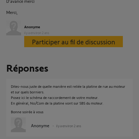
D'avance merci
Merci,
Anonyme
il y a environ 2 ans
Participer au fil de discussion
Réponses
Dites-nous juste de quelle manière est reliée la platine de rue au moteur
et sur quels borniers.
Posez ici le schéma de raccordement de votre moteur.
En général, No/Com de la platine vont sur SBS du moteur.
Bonne soirée à vous
Anonyme
il y a environ 2 ans