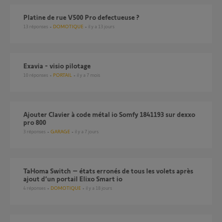
platine de rue V500 Pro defectueuse ?
13
réponses
DOMOTIQUE
il y a 13 jours
Exavia - visio pilotage
10
réponses
PORTAIL
il y a 7 mois
Ajouter Clavier à code métal io Somfy 1841193 sur dexxo
pro 800
3
réponses
GARAGE
il y a 7 jours
TaHoma Switch – états erronés de tous les volets après
ajout d’un portail Elixo Smart io
4
réponses
DOMOTIQUE
il y a 18 jours