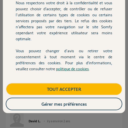
il y a environ 2 ans
Nous respectons votre droit à la confidentialité et vous
Chauffage
pouvez choisir d’accepter, de contrôler ou de refuser
l'utilisation de certains types de cookies ou certains
services proposés par des tiers. Le refus des cookies
Autres produits
Réponses
n’affectera pas votre navigation sur le site Somfy
cependant votre expérience utilisateur sera moins
optimale.
Bonjour David,
Vous pouvez changer d'avis ou retirer votre
J'ai pu récupérer le volet manquant.
Devis avec un pro
consentement à tout moment via le centre de
Bonne journée,
préférences des cookies. Pour plus d’informations,
veuillez consulter notre
politique de cookies
.
Contact
Vanessa F.
il y a environ 2 ans
Boutique
TOUT ACCEPTER
Bonjour Vanessa,
Un grand merci à vous c’est super
Gérer mes préférences
Bonne journée à vous !!
David L.
il y a environ 2 ans