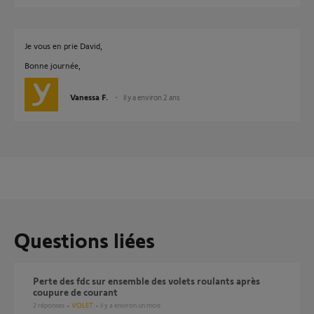
Je vous en prie David,
Bonne journée,
Vanessa F.
il y a environ 2 ans
Questions liées
Perte des fdc sur ensemble des volets roulants après
coupure de courant
2
réponses
VOLET
il y a environ un mois