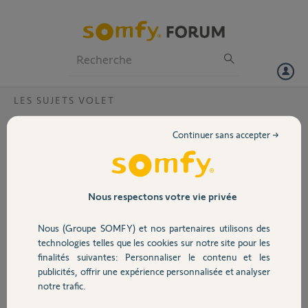
Particuliers
Professionnels
Forum
LES SUJETS VOLET
Volet
Perte d’un volet roulant.
Continuer sans accepter →
Bonjour,
Portail
L’un de mes volets roulants io a disparu de mon application du jour au
lendemain
Garage
Nous respectons votre vie privée
Je n’arrive pas à le remettre
Comment faire svp?
Nous (Groupe SOMFY) et nos partenaires utilisons des
Sécurité
PIN TaHoma : 2034-8576-5185
technologies telles que les cookies sur notre site pour les
finalités suivantes: Personnaliser le contenu et les
Merci,
publicités, offrir une expérience personnalisée et analyser
Domotique
notre trafic.
David L.