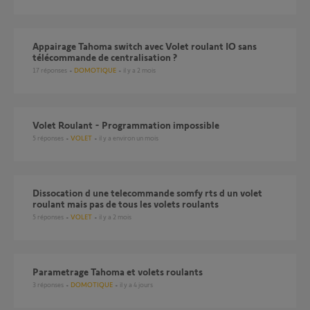
Appairage Tahoma switch avec Volet roulant IO sans
télécommande de centralisation ?
17
réponses
DOMOTIQUE
il y a 2 mois
Volet Roulant - Programmation impossible
5
réponses
VOLET
il y a environ un mois
dissocation d une telecommande somfy rts d un volet
roulant mais pas de tous les volets roulants
5
réponses
VOLET
il y a 2 mois
Parametrage Tahoma et volets roulants
3
réponses
DOMOTIQUE
il y a 4 jours