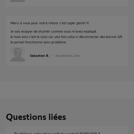
Merci à vous pour votre retour c’est super gentil.!!!
Je vais essayer de shunter comme vous m’avez expliqué.
A mon avis c’est le visio car une fois celui ci déconnecter des bornes 5/6
le portail fonctionne sans problème.
Sebastien B.
il y a environ 2 ans
Questions liées
Problème activation cellule portail EVOLVIA ?