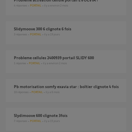
4
réponses
PORTAIL
il y a environ 2 mois
slidymoove 300 6 clignote 6 fois
3
réponses
PORTAIL
il y a 19 jours
Probleme cellules 2400939 portail SLIDY 600
1
réponse
PORTAIL
il y a environ 2 mois
Pb motorisation somfy exavia star : boîtier clignote 4 fois
10
réponses
PORTAIL
il y a 6 mois
Slydimoove 600 clignote 3fois
7
réponses
PORTAIL
il y a 15 jours