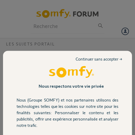
Particuliers
Professionnels
Forum
LES SUJETS PORTAIL
Volet
4 clignotement portail
Continuer sans accepter →
Bonjour,
Portail
Depuis peu mon automatisme lockyvia line se met en défaut ( 4
clignotement successif du voyant rouge ) lors de la connections de
mon visio phone v500 Connect à celui ci via les ports 5/6 star du
Garage
Nous respectons votre vie privée
bornier de connectivité. Si je le déconnecte le portail fonctionne à
nouveaux. Quel est selon vous le problème ou produit défaillant ??
Nous (Groupe SOMFY) et nos partenaires utilisons des
L’automatisme a moins de 3 ans et le visiophone moins de 6 mois. Le
Sécurité
technologies telles que les cookies sur notre site pour les
tout à fonctionner 2 mois sans problème.
finalités suivantes: Personnaliser le contenu et les
publicités, offrir une expérience personnalisée et analyser
Merci,
Domotique
notre trafic.
Sebastien B.