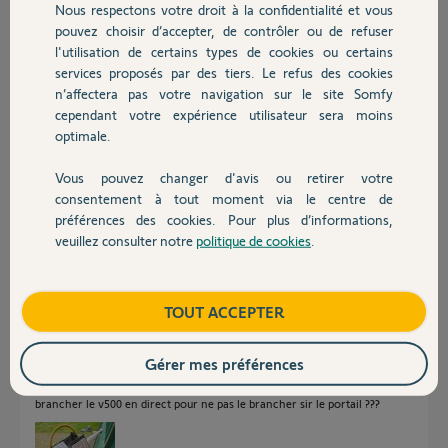
Nous respectons votre droit à la confidentialité et vous
Chauffage
il y a environ 2 ans
pouvez choisir d’accepter, de contrôler ou de refuser
Participer au fil de discussion
l'utilisation de certains types de cookies ou certains
services proposés par des tiers. Le refus des cookies
Autres produits
n’affectera pas votre navigation sur le site Somfy
cependant votre expérience utilisateur sera moins
Réponses
optimale.
Vous pouvez changer d'avis ou retirer votre
Posez ici une photo nette du boitier avec vue sur les raccordements.
Devis avec un pro
consentement à tout moment via le centre de
Hormis le V500, y a t-il un autre accessoire sur Start ?
préférences des cookies. Pour plus d’informations,
Bonne journée à vous.
veuillez consulter notre
politique de cookies
.
Contact
Anonyme
il y a environ 2 ans
Boutique
TOUT ACCEPTER
Gérer mes préférences
Bonjour, non il n’y a rien de brancher sur star hormis le v500. Si je les
déconnecte le portail fonctionne à nouveaux. Y a t’il peut être moyen de
brancher le v500 en direct pour ne pas le brancher sir le portail ???