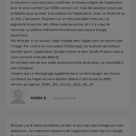
je me joins à vous tous pour confirmer le niveau indigne de l'application
pour le visio connect (un V500 connect ici). Cela fait plusieurs jours que
je bataille pour accéder à la caméra via l'application. Avec un Android ou
un IOS, c'est pareil. Pourtant j'ai un très haut débit internet, j'ai
augmenté la section des câbles jusqu'au portier et il n'y a pas de
raccords. La platine intérieure fonctionne sans soucis (image,
ouverture).
Fait étrange: si on sonne, l'appli indique bien l'appel mais ne montre pas
l'image. Par contre en consultant l'historique, j'ai la photo du visiteur!
Dernier point: l'application Google Home lie bien Somfy Protect mais le
visio connect n'est pas détecté.
On est bien loin de leur vidéo promotionnelle du produit, ça ressemble à
une tromperie.
J'espère que ce témoignage supplémentaire va faire bouger les choses.
Le reboot via l'appli ou via le bouton latéral n'ont eu aucun effet.
Version du logiciel: 316M_SF1_V1.0.6_2023_04_10
PIERRE B.
il y a plus d'un an
Bonjour j ai le meme probleme j ai bien le son mais pas d image sur mon
telephone. J ai redemarre plusieurs de l application mais rien ne change.