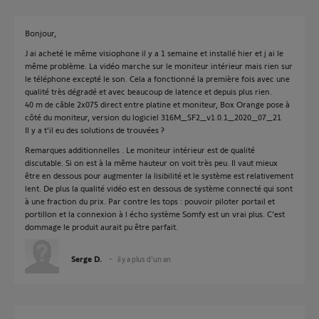
Bonjour,
J ai acheté le même visiophone il y a 1 semaine et installé hier et j ai le
même problème. La vidéo marche sur le moniteur intérieur mais rien sur
le téléphone excepté le son. Cela a fonctionné la première fois avec une
qualité très dégradé et avec beaucoup de latence et depuis plus rien.
40 m de câble 2x075 direct entre platine et moniteur, Box Orange pose à
côté du moniteur, version du logiciel 316M_SF2_v1.0.1_2020_07_21
Il y a t’il eu des solutions de trouvées ?
Remarques additionnelles . Le moniteur intérieur est de qualité
discutable. Si on est à la même hauteur on voit très peu. Il vaut mieux
être en dessous pour augmenter la lisibilité et le système est relativement
lent. De plus la qualité vidéo est en dessous de système connecté qui sont
à une fraction du prix. Par contre les tops : pouvoir piloter portail et
portillon et la connexion à l écho système Somfy est un vrai plus. C’est
dommage le produit aurait pu être parfait.
Serge D.
il y a plus d'un an