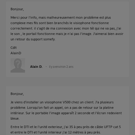
Bonjour,
Merci pour l'info, mais malheureusement mon problème est plus
complexe mes fils sont bien branchés le visiophone fonctionne
correctement. il s'agit de ma connexion avec mon tél qui ne va pas, j'ai
le son , le portail fonctionne mais je n'ai pas l'image. J'aimerai bien avoir
un retour du support somefy.
Cdlt
AlainD
Alain D.
il y a environ 2 ans
Bonjour,
Je viens d'installer un visiophone V500 chez un client. J'a plusieurs
problème. Lorsqu'on fait un appel, on a pas de retour sur la platine
intérieur. Sur le portable l'image apparaît 2 seconde et l'écran redevient
bleue.
Entre le DTI et le l'unité exterieur, j'ai 35 à peu près de câble UFTP cat 5
et entre le DTI et l'unité interieur j'ai 12 mètres à peu près.