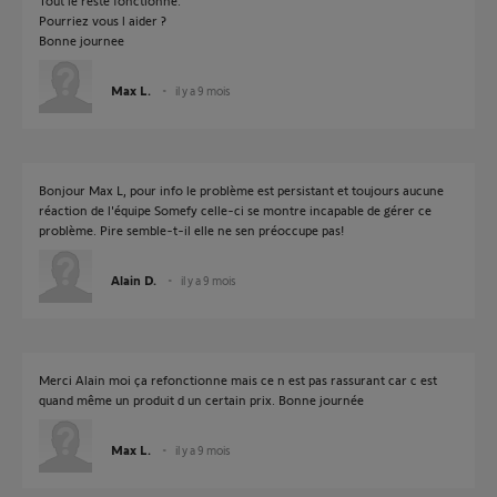
Tout le reste fonctionne.
Pourriez vous l aider ?
Bonne journee
Max L.
il y a 9 mois
Bonjour Max L, pour info le problème est persistant et toujours aucune
réaction de l'équipe Somefy celle-ci se montre incapable de gérer ce
problème. Pire semble-t-il elle ne sen préoccupe pas!
Alain D.
il y a 9 mois
Merci Alain moi ça refonctionne mais ce n est pas rassurant car c est
quand même un produit d un certain prix. Bonne journée
Max L.
il y a 9 mois