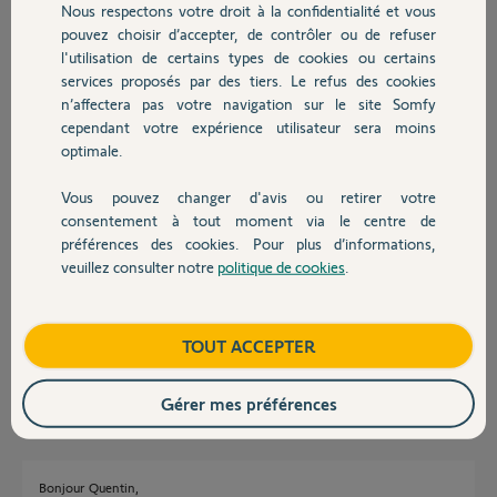
Nous respectons votre droit à la confidentialité et vous
Chauffage
pouvez choisir d’accepter, de contrôler ou de refuser
Alain D.
l'utilisation de certains types de cookies ou certains
il y a environ 2 ans
services proposés par des tiers. Le refus des cookies
Autres produits
Participer au fil de discussion
n’affectera pas votre navigation sur le site Somfy
cependant votre expérience utilisateur sera moins
optimale.
Réponses
Vous pouvez changer d'avis ou retirer votre
Devis avec un pro
consentement à tout moment via le centre de
préférences des cookies. Pour plus d’informations,
Bonjour Alain,
veuillez consulter notre
politique de cookies
.
Contact
Avez-vous essayé de redémarrer le V500 via l'application ? Cela permet
généralement de récupérer la vidéo.
Bonne journée,
Boutique
TOUT ACCEPTER
Quentin B.
il y a environ 2 ans
Gérer mes préférences
Bonjour Quentin,