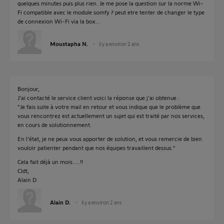
quelques minutes puis plus rien. Je me pose la question sur la norme Wi-
Fi compatible avec le module somfy ? peut etre tenter de changer le type
de connexion Wi-Fi via la box...
Moustapha N.
il y a environ 2 ans
Bonjour,
J'ai contacté le service client voici la réponse que j'ai obtenue :
"Je fais suite à votre mail en retour et vous indique que le problème que
vous rencontrez est actuellement un sujet qui est traité par nos services,
en cours de solutionnement.
En l'état, je ne peux vous apporter de solution, et vous remercie de bien
vouloir patienter pendant que nos équipes travaillent dessus."
Cela fait déjà un mois.....!!
Cldt,
Alain D
Alain D.
il y a environ 2 ans