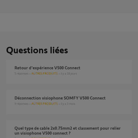
Questions liées
Retour d'expérience V500 Connect
5
réponses
AUTRES PRODUITS
il y a 18 jours
Déconnection visiophone SOMFY V500 Connect
9
réponses
AUTRES PRODUITS
il y a 3 mois
Quel type de cable 2x0.75mm2 et classement pour relier
un visiophone V500 connect ?