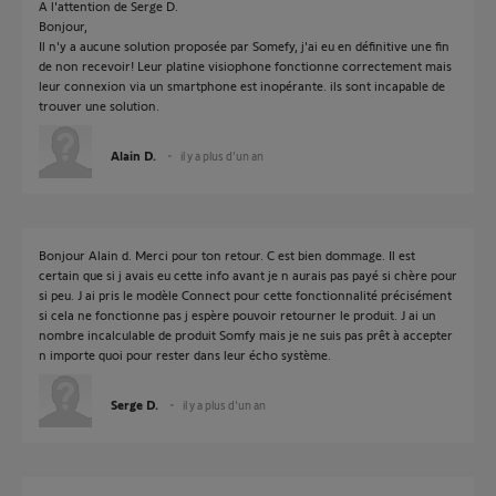
A l'attention de Serge D.
Bonjour,
Il n'y a aucune solution proposée par Somefy, j'ai eu en définitive une fin
de non recevoir! Leur platine visiophone fonctionne correctement mais
leur connexion via un smartphone est inopérante. ils sont incapable de
trouver une solution.
Alain D.
il y a plus d'un an
Bonjour Alain d. Merci pour ton retour. C est bien dommage. Il est
certain que si j avais eu cette info avant je n aurais pas payé si chère pour
si peu. J ai pris le modèle Connect pour cette fonctionnalité précisément
si cela ne fonctionne pas j espère pouvoir retourner le produit. J ai un
nombre incalculable de produit Somfy mais je ne suis pas prêt à accepter
n importe quoi pour rester dans leur écho système.
Serge D.
il y a plus d'un an