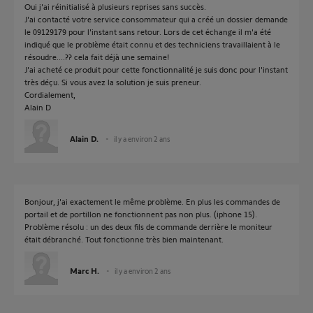
Oui j'ai réinitialisé à plusieurs reprises sans succès.
J'ai contacté votre service consommateur qui a créé un dossier demande
le 09129179 pour l'instant sans retour. Lors de cet échange il m'a été
indiqué que le problème était connu et des techniciens travaillaient à le
résoudre....?? cela fait déjà une semaine!
J'ai acheté ce produit pour cette fonctionnalité je suis donc pour l'instant
très déçu. Si vous avez la solution je suis preneur.
Cordialement,
Alain D
Alain D.
il y a environ 2 ans
Bonjour, j'ai exactement le même problème. En plus les commandes de
portail et de portillon ne fonctionnent pas non plus. (iphone 15).
Problème résolu : un des deux fils de commande derrière le moniteur
était débranché. Tout fonctionne très bien maintenant.
Marc H.
il y a environ 2 ans