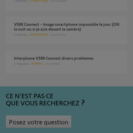
7
réponses
DOMOTIQUE
il y a 25 jours
V500 Connect - Image smartphone impossible le jour (OK
la nuit ou si je suis devant la caméra)
3
réponses
DOMOTIQUE
il y a 3 mois
Interphone V500 Connect divers problemes
17
réponses
PORTAIL
il y a 3 mois
CE N'EST PAS CE
QUE VOUS RECHERCHEZ
Posez votre question