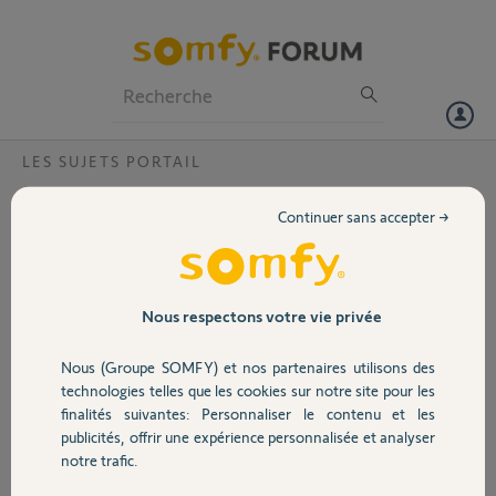
Particuliers
Professionnels
Forum
LES SUJETS PORTAIL
Volet
mon V500 connect est bien connecté à
Continuer sans accepter →
mon smartphone mais je n'arrive pas à
Portail
avoir la connexion de l'image (j'ai le son).?
Bonjour,
Garage
Nous respectons votre vie privée
Je viens d'installer un V500 connect qui fonctionne correctement. Je
l'ai connecté à mon smartphone (xaiomi 11Tpro) via somefy protect
Nous (Groupe SOMFY) et nos partenaires utilisons des
Sécurité
(j'ai l'information d'une installation réussie) mais je n'arrive pas à
technologies telles que les cookies sur notre site pour les
avoir l'image. je précise que ma connexion wifi est opérationnelle et
finalités suivantes: Personnaliser le contenu et les
que les distances sont respectées. Merci de votre retour.
publicités, offrir une expérience personnalisée et analyser
Domotique
cdlt
notre trafic.
Merci,