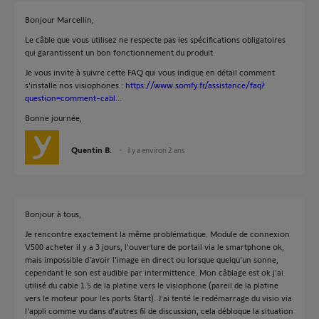
Bonjour Marcellin,
Le câble que vous utilisez ne respecte pas les spécifications obligatoires
qui garantissent un bon fonctionnement du produit.
Je vous invite à suivre cette FAQ qui vous indique en détail comment
s'installe nos visiophones :
https://www.somfy.fr/assistance/faq?
question=comment-cabl...
Bonne journée,
Quentin B.
il y a environ 2 ans
Bonjour à tous,
Je rencontre exactement la même problématique. Module de connexion
V500 acheter il y a 3 jours, l'ouverture de portail via le smartphone ok,
mais impossible d'avoir l'image en direct ou lorsque quelqu'un sonne,
cependant le son est audible par intermittence. Mon câblage est ok j'ai
utilisé du cable 1.5 de la platine vers le visiophone (pareil de la platine
vers le moteur pour les ports Start). J'ai tenté le redémarrage du visio via
l'appli comme vu dans d'autres fil de discussion, cela débloque la situation