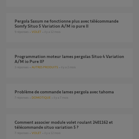
Pergola Saxum ne fonctionne plus avec télécommande
Somfy Situo 5 Variation A/M io pure II
9
réponses
VOLET
il y a 12 mois
Programmation moteur lames pergolas Situo 4 Variation
A/M io Pure II?
3
réponses
AUTRES PRODUITS
il y a 2 mois
Problème de commande lames pergola avec tahoma
7
réponses
DOMOTIQUE
il y a 7 mois
comment associer module volet roulant 2401162 et
télécommande situo variation 5 ?
7
réponses
VOLET
il y a 12 mois