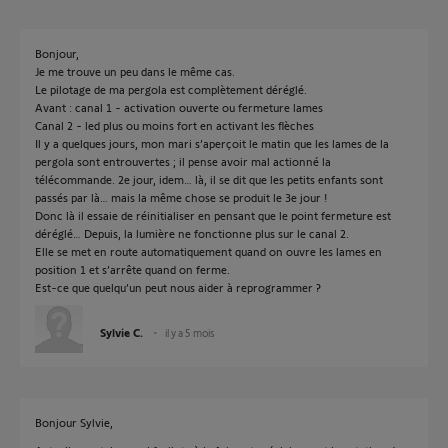
Bonjour,
Je me trouve un peu dans le même cas.
Le pilotage de ma pergola est complètement déréglé.
Avant : canal 1 - activation ouverte ou fermeture lames
Canal 2 - led plus ou moins fort en activant les flèches
Il y a quelques jours, mon mari s’aperçoit le matin que les lames de la
pergola sont entrouvertes ; il pense avoir mal actionné la
télécommande. 2e jour, idem… là, il se dit que les petits enfants sont
passés par là… mais la même chose se produit le 3e jour !
Donc là il essaie de réinitialiser en pensant que le point fermeture est
déréglé… Depuis, la lumière ne fonctionne plus sur le canal 2.
Elle se met en route automatiquement quand on ouvre les lames en
position 1 et s’arrête quand on ferme.
Est-ce que quelqu’un peut nous aider à reprogrammer ?
Sylvie C.
il y a 5 mois
Bonjour Sylvie,