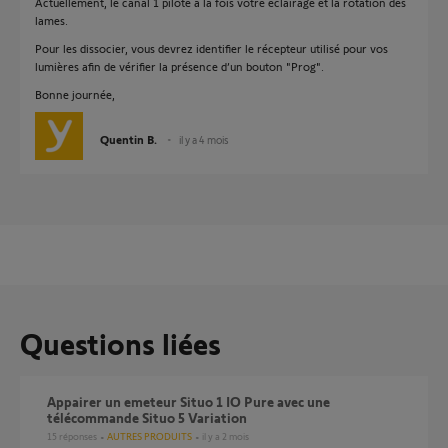
Actuellement, le canal 1 pilote à la fois votre éclairage et la rotation des
lames.
Pour les dissocier, vous devrez identifier le récepteur utilisé pour vos
lumières afin de vérifier la présence d’un bouton "Prog".
Bonne journée,
Quentin B.
il y a 4 mois
Questions liées
Appairer un emeteur Situo 1 IO Pure avec une
télécommande Situo 5 Variation
15
réponses
AUTRES PRODUITS
il y a 2 mois