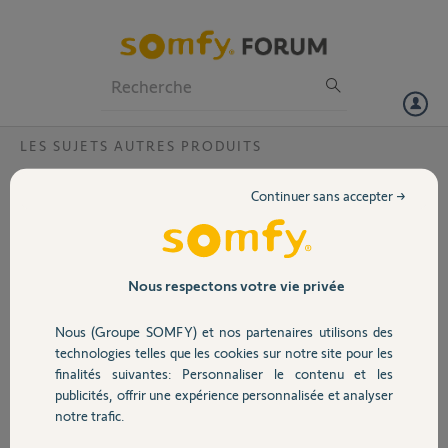
Particuliers
Professionnels
Forum
LES SUJETS AUTRES PRODUITS
Volet
Télécommande Situo 5 Variation A/M io
Continuer sans accepter →
Pure II
Portail
Bonjour,
Ma pergola bioclimatique (iO louver control) est équipée de :
Garage
Nous respectons votre vie privée
lames orientables
Nous (Groupe SOMFY) et nos partenaires utilisons des
Sécurité
ruban LED
technologies telles que les cookies sur notre site pour les
finalités suivantes: Personnaliser le contenu et les
1 store long
publicités, offrir une expérience personnalisée et analyser
Domotique
1 store court.
notre trafic.
J’ai réussi à configurer tous les équipements sur mon application