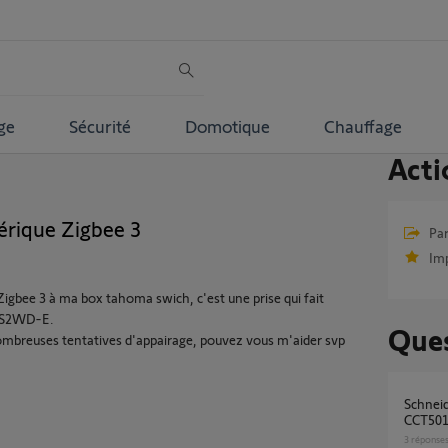
ge
Sécurité
Domotique
Chauffage
Acti
érique Zigbee 3
Par
Im
igbee 3 à ma box tahoma swich, c'est une prise qui fait
 HS2WD-E.
Ques
 nombreuses tentatives d'appairage, pouvez vous m'aider svp
Schneider zigbee 3.0 micromodules
CCT501
3
réponse