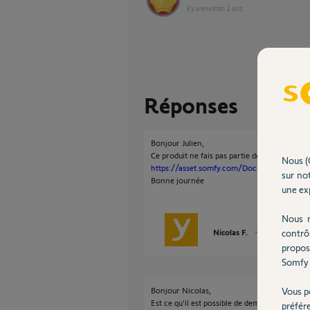
il y a environ 2 ans
Réponses
Bonjour Julien,
Ce produit ne fais pas partie de la liste de c
Nous (
https://asset.somfy.com/Document/2366fb1
sur not
Bonne journée
une exp
Nous r
contrô
Nicolas F.
il y a environ 2
propos
Somfy 
Vous p
Bonjour Nicolas,
Est ce qu'il est possible de demander à Somfy
préfér