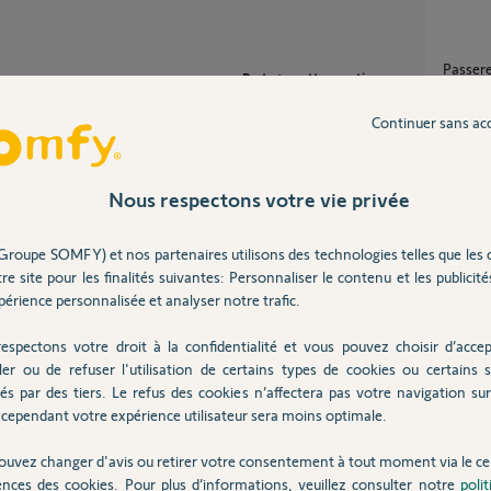
Passer
Partager cette question
1
réponse
Participer au fil de discussion
Continuer sans ac
Transf
13
répons
Nous respectons votre vie privée
ompatibilité Tahoma :
Groupe SOMFY) et nos partenaires utilisons des technologies telles que les 
0-eac0-4213-8c83-...
Gesti
re site pour les finalités suivantes: Personnaliser le contenu et les publicités
8
réponse
érience personnalisée et analyser notre trafic.
espectons votre droit à la confidentialité et vous pouvez choisir d’accep
Appair
ler ou de refuser l'utilisation de certains types de cookies ou certains s
 ans
és par des tiers. Le refus des cookies n’affectera pas votre navigation sur 
12
répons
cependant votre expérience utilisateur sera moins optimale.
ouvez changer d'avis ou retirer votre consentement à tout moment via le ce
 de le rajouter ? Etant un périphérique zigbee
ences des cookies. Pour plus d’informations, veuillez consulter notre
poli