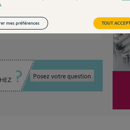
s
.
Inter
er mes préférences
TOUT ACCEP
ns
Posez votre question
CHEZ