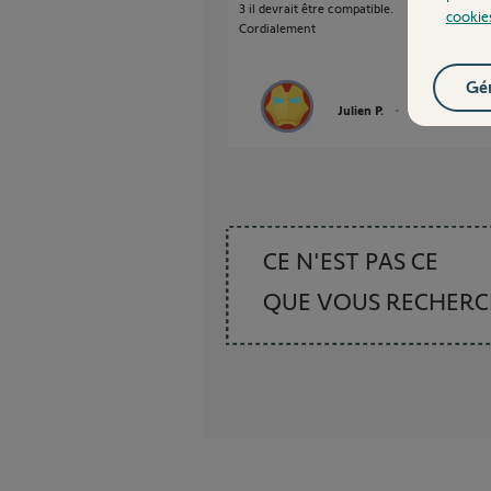
3 il devrait être compatible.
cookie
Cordialement
Gér
Julien P.
il y a environ 2 a
CE N'EST PAS CE
QUE VOUS RECHER