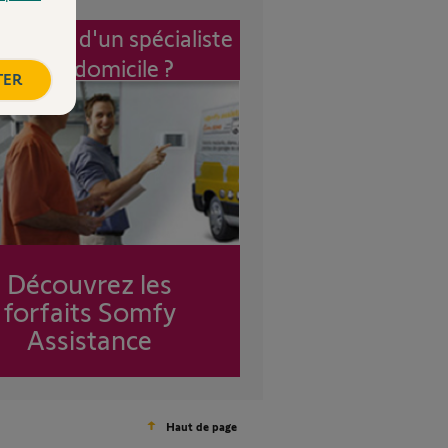
vention d'un spécialiste
à mon domicile ?
TER
Découvrez les
forfaits Somfy
Assistance
Haut de page