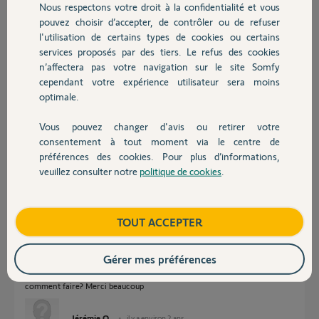
Nous respectons votre droit à la confidentialité et vous
Jérémie O.
Chauffage
pouvez choisir d’accepter, de contrôler ou de refuser
il y a environ 2 ans
l'utilisation de certains types de cookies ou certains
Participer au fil de discussion
services proposés par des tiers. Le refus des cookies
Autres produits
n’affectera pas votre navigation sur le site Somfy
cependant votre expérience utilisateur sera moins
Réponses
optimale.
Vous pouvez changer d'avis ou retirer votre
Devis avec un pro
consentement à tout moment via le centre de
Mais avez-vous affecté les VR sur le canal groupe ? Il ne suffit pas de les
préférences des cookies. Pour plus d’informations,
affecter sur leur canal dédié.
veuillez consulter notre
politique de cookies
.
Bonne journée à vous
Contact
Anonyme
il y a environ 2 ans
Boutique
TOUT ACCEPTER
Gérer mes préférences
Bonjour, effectivement je n’ai pas fait cela. Pouvez-vous me dire
comment faire? Merci beaucoup
Jérémie O.
il y a environ 2 ans