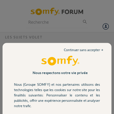
Particuliers
Professionnels
Forum
LES SUJETS VOLET
Volet
Situo 5 IO canal commun ne fonctionne
Continuer sans accepter →
pas
Portail
Bonjour,
J’ai configuré les 4 canaux individuels (un par volet) et cela fonctionne
Garage
Nous respectons votre vie privée
parfaitement. Malheureusement le canal de tous les volets (toutes les
allumées) ne déclenche rien : ni montée, ni descente.
Nous (Groupe SOMFY) et nos partenaires utilisons des
Sécurité
technologies telles que les cookies sur notre site pour les
Quel pourrait être le problème? Cela provient-il de la télécommande?
finalités suivantes: Personnaliser le contenu et les
Ou des moteurs (qui sont neufs)?
publicités, offrir une expérience personnalisée et analyser
Domotique
Merci,
notre trafic.