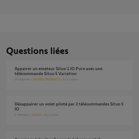
Questions liées
Appairer un emeteur Situo 1 IO Pure avec une
télécommande Situo 5 Variation
15
réponses
AUTRES PRODUITS
il y a 2 mois
Désappairer un volet piloté par 2 télécommandes Situo 5
IO
4
réponses
VOLET
il y a 4 mois