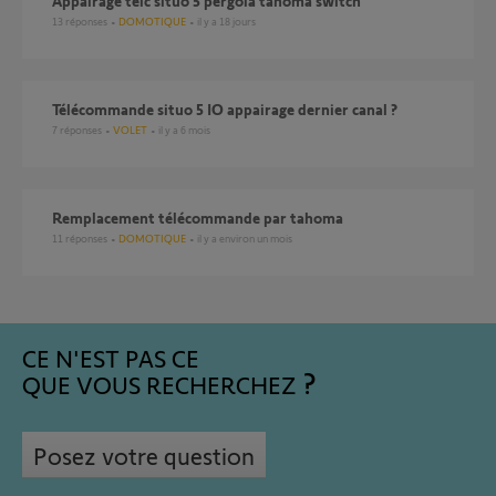
Appairage telc situo 5 pergola tahoma switch
13
réponses
DOMOTIQUE
il y a 18 jours
télécommande situo 5 IO appairage dernier canal ?
7
réponses
VOLET
il y a 6 mois
Remplacement télécommande par tahoma
11
réponses
DOMOTIQUE
il y a environ un mois
CE N'EST PAS CE
QUE VOUS RECHERCHEZ
Posez votre question