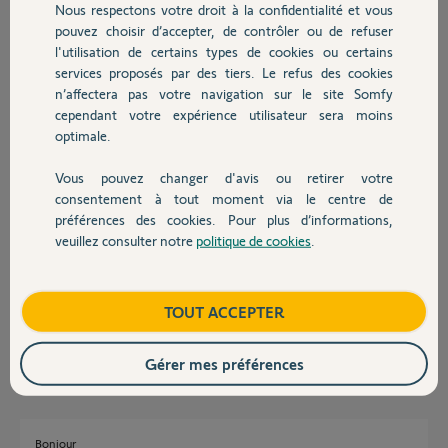
Nous respectons votre droit à la confidentialité et vous
Chauffage
Merci !!
pouvez choisir d’accepter, de contrôler ou de refuser
l'utilisation de certains types de cookies ou certains
Jean-Baptiste D.
services proposés par des tiers. Le refus des cookies
Autres produits
il y a environ 2 ans
n’affectera pas votre navigation sur le site Somfy
Participer au fil de discussion
cependant votre expérience utilisateur sera moins
optimale.
Vous pouvez changer d'avis ou retirer votre
Réponses
Devis avec un pro
consentement à tout moment via le centre de
préférences des cookies. Pour plus d’informations,
veuillez consulter notre
politique de cookies
.
Contact
Bonjour Jean-Baptiste
Pour votre question 2, vous pouvez faire un scénario avancé qui utilise
par exemple un détecteur d'ouverture et ensuite exécuter un scénario
manuel.
Boutique
TOUT ACCEPTER
JACKY M.
il y a environ 2 ans
Gérer mes préférences
Bonjour