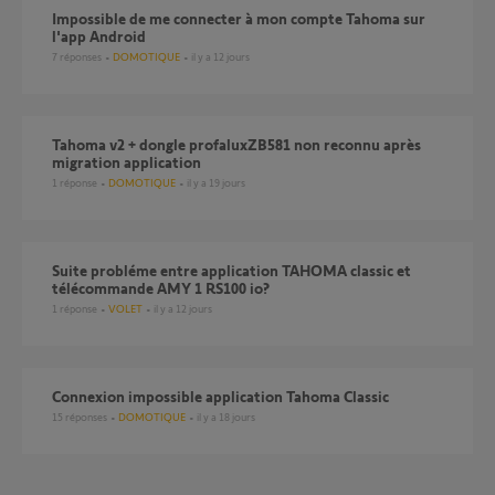
Impossible de me connecter à mon compte Tahoma sur
l'app Android
7
réponses
DOMOTIQUE
il y a 12 jours
tahoma v2 + dongle profaluxZB581 non reconnu après
migration application
1
réponse
DOMOTIQUE
il y a 19 jours
Suite probléme entre application TAHOMA classic et
télécommande AMY 1 RS100 io?
1
réponse
VOLET
il y a 12 jours
Connexion impossible application Tahoma Classic
15
réponses
DOMOTIQUE
il y a 18 jours