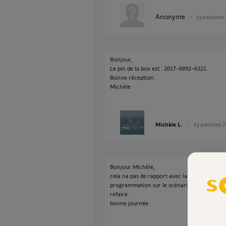
Anonyme
il y a environ
Bonjour,
Le pin de la box est : 2017-6892-6321.
Bonne réception.
Michèle
Michèle L.
il y a environ 
Bonjour Michèle,
cela na pas de rapport avec la mise a jour. vi
programmation sur le scénario 3 je supprime
refaire.
bonne journée