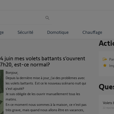
ge
Sécurité
Domotique
Chauffage
Acti
04 juin mes volets battants s’ouvrent
Par
 7h20, est-ce normal?
Im
Bonjour,
Depuis la dernière mise à jour, j’ai des problèmes avec
les volets battants. Est ce le nouveau scénario nuit qui
Ques
s’est ajouté?
Je suis obligée de les ouvrir manuellement tous les
matins.
Volets
En ce moment nous sommes à la maison, ce n’est pas
22
répons
très grave, mais quand nous allons être en vacances,