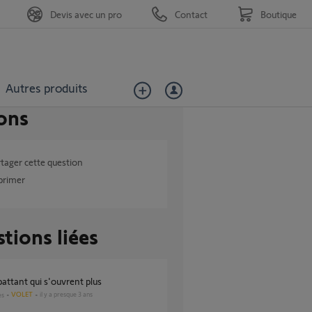
Devis avec un pro
Contact
Boutique
Autres produits
ons
tager cette question
primer
tions liées
 battant qui s'ouvrent plus
VOLET
il y a presque 3 ans
es