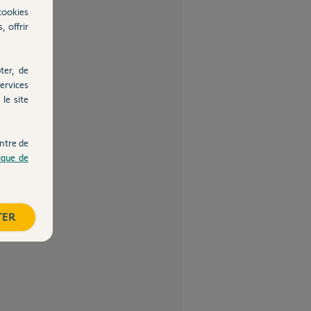
cookies
, offrir
ter, de
ervices
le site
ntre de
tique de
TER