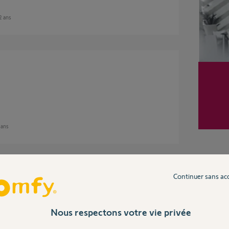
 2 ans
2 ans
Continuer sans ac
siblement il y a une erreur sur la
 tout vos programmation horaire il faudra les
Nous respectons votre vie privée