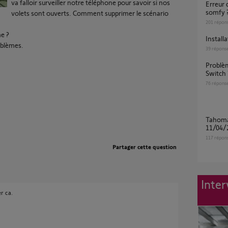
va falloir surveiller notre téléphone pour savoir si nos
Erreur de communication sur 1 volet roulant
somfy 
volets sont ouverts. Comment supprimer le scénario
201
répon
e ?
Instal
oblèmes.
39
répons
Problème scénarios derrière MAJ Tahoma
Switch 
76
répons
Tahoma switch inopérante après maj du
11/04/
117
répon
Partager cette question
Inter
r ca.