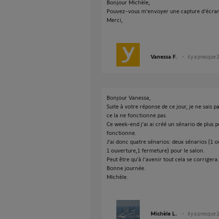
Bonjour Michèle,
Pouvez-vous m'envoyer une capture d'écran
Merci,
Vanessa F.
il y a presque 
Bonjour Vanessa,
Suite à votre réponse de ce jour, je ne sais 
ce la ne fonctionne pas.
Ce week-end j’ai ai créé un sénario de plus po
fonctionne.
J’ai donc quatre sénarios: deux sénarios (1 o
1 ouverture,1 fermeture) pour le salon.
Peut être qu’à l’avenir tout cela se corrigera.
Bonne journée.
Michèle.
Michèle L.
il y a presque 