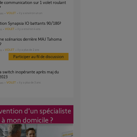
?
VOLET
il y a environ un an
ses
lation Synapsia IO battants 90/180?
VOLET
il y a environ 4 ans
es
?
VOLET
il y a plus de 2 ans
es
Participer au fil de discussion
2023
VOLET
il y a plus de 3 ans
ses
vention d'un spécialiste
à mon domicile ?