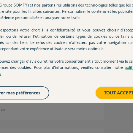
Groupe SOMFY) et nos partenaires utilisons des technologies telles que les 
2 ans
re site pour les finalités suivantes: Personnaliser le contenu et les publicités
érience personnalisée et analyser notre trafic.
espectons votre droit à la confidentialité et vous pouvez choisir d’accep
ler ou de refuser l'utilisation de certains types de cookies ou certains s
on, ce dernier ne se pilote pas avec le
és par des tiers. Le refus des cookies n’affectera pas votre navigation sur 
cependant votre expérience utilisateur sera moins optimale.
e, la tablette.
21.
est Coyote qui m’a répondu mais il ne sait pas
ouvez changer d'avis ou retirer votre consentement à tout moment via le ce
ser à vous.
ences des cookies. Pour plus d’informations, veuillez consulter notre
poli
tallateur ne sait pas.
s
.
er mes préférences
TOUT ACCEP
2 ans