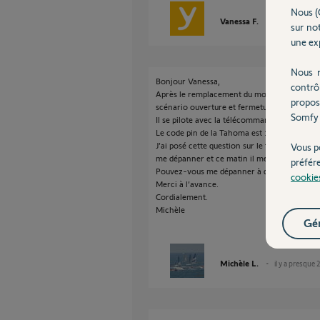
Nous (
Vanessa F.
il y a environ 
sur not
une exp
Nous r
Bonjour Vanessa,
contrô
Après le remplacement du moteur volet du sal
propos
scénario ouverture et fermeture.
Somfy 
Il se pilote avec la télécommande, le téléphon
Le code pin de la Tahoma est :2017- 6892-63
J’ai posé cette question sur le forum hier, c’
Vous p
me dépanner et ce matin il me dit de m’adres
préfér
Pouvez-vous me dépanner à distance. Mon ins
cookie
Merci à l’avance.
Cordialement.
Michèle
Gér
Michèle L.
il y a presque 