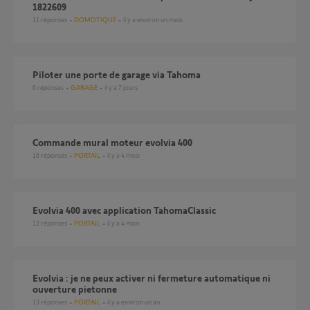
1822609
11
réponses
DOMOTIQUE
il y a environ un mois
Piloter une porte de garage via Tahoma
6
réponses
GARAGE
il y a 7 jours
Commande mural moteur evolvia 400
16
réponses
PORTAIL
il y a 4 mois
Evolvia 400 avec application TahomaClassic
12
réponses
PORTAIL
il y a 4 mois
Evolvia : je ne peux activer ni fermeture automatique ni
ouverture pietonne
13
réponses
PORTAIL
il y a environ un an