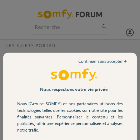
Particuliers
Professionnels
Forum
LES SUJETS PORTAIL
Volet
peut on ajouter des contacts "secs" pour
Continuer sans accepter →
commande ouverture fermeture Evolvia?
Portail
Bonjour,
Par exemple lecteur de badge existant sortie sur fermeture relais.
Garage
Nous respectons votre vie privée
Merci,
Nous (Groupe SOMFY) et nos partenaires utilisons des
Sécurité
technologies telles que les cookies sur notre site pour les
Jean-Claude B.
finalités suivantes: Personnaliser le contenu et les
il y a environ 2 ans
publicités, offrir une expérience personnalisée et analyser
Domotique
Participer au fil de discussion
notre trafic.