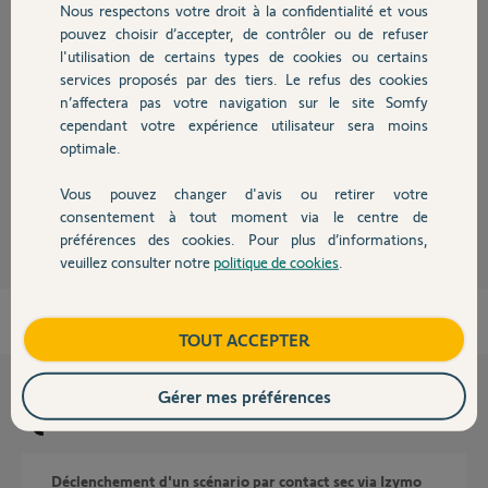
Nous respectons votre droit à la confidentialité et vous
Chauffage
pouvez choisir d’accepter, de contrôler ou de refuser
Réponses
l'utilisation de certains types de cookies ou certains
services proposés par des tiers. Le refus des cookies
Autres produits
n’affectera pas votre navigation sur le site Somfy
Le contact sec est sur Start, uniquement en filaire.
cependant votre expérience utilisateur sera moins
optimale.
Bonne journée à vous;
Vous pouvez changer d'avis ou retirer votre
Anonyme
il y a environ 2 ans
Devis avec un pro
consentement à tout moment via le centre de
préférences des cookies. Pour plus d’informations,
veuillez consulter notre
politique de cookies
.
Contact
Boutique
TOUT ACCEPTER
Gérer mes préférences
Questions liées
Déclenchement d'un scénario par contact sec via Izymo