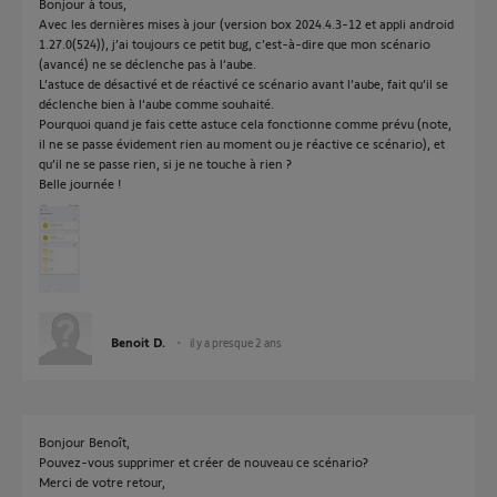
Bonjour à tous,
Avec les dernières mises à jour (version box 2024.4.3-12 et appli android
1.27.0(524)), j’ai toujours ce petit bug, c’est-à-dire que mon scénario
(avancé) ne se déclenche pas à l’aube.
L’astuce de désactivé et de réactivé ce scénario avant l’aube, fait qu’il se
déclenche bien à l’aube comme souhaité.
Pourquoi quand je fais cette astuce cela fonctionne comme prévu (note,
il ne se passe évidement rien au moment ou je réactive ce scénario), et
qu’il ne se passe rien, si je ne touche à rien ?
Belle journée !
Benoit D.
il y a presque 2 ans
Bonjour Benoît,
Pouvez-vous supprimer et créer de nouveau ce scénario?
Merci de votre retour,