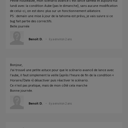
Petite nouveauté, mon scénario avancé c’est lancé samedi et aujourd’hui
lundi avec la condition Aube (pas le dimanche), sans aucune modification
de celui-ci, on est donc plus sur un fonctionnement aléatoire.
PS : demain une mise à jour de la tahoma est prévu, je vais suivre si ce
bug fait partie des correctifs.
Belle journée
Benoit D.
il y a environ 2 ans
Bonjour,
J’ai trouvé une petite astuce pour que le scénario avancé de lance avec
l’aube, il faut simplement la veille (après l’heure de fin de la condition «
Horaire/Date ») désactiver puis réactiver le scénario.
Ce n’est pas pratique, mais de mon côté cela marche
Bonne journée.
Benoit D.
il y a environ 2 ans