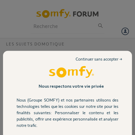
Particuliers
Professionnels
Forum
LES SUJETS DOMOTIQUE
Volet
bonjour, le déclenchement d'un scénario au
Continuer sans accepter →
crépuscule ne fonctionne pas, quels sont
Portail
les critères à respecter ?
Bonjour,
Garage
Nous respectons votre vie privée
Je souhaite simuler la présence lorsque l'alarme est activée. Je
voudrais que mes volets se ferment au crépuscule et s'ouvrent à
l'aube. J'ai réalisé des tests qui fonctionnent lorsque je programme
Nous (Groupe SOMFY) et nos partenaires utilisons des
Sécurité
une heure fixe mais qui ne fonctionnent pas avec l'heure civile...
technologies telles que les cookies sur notre site pour les
Y a t-il une règle particulière à respecter ?
finalités suivantes: Personnaliser le contenu et les
publicités, offrir une expérience personnalisée et analyser
Domotique
Merci,
notre trafic.