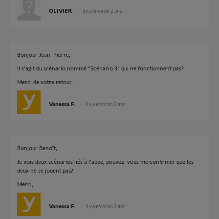
OLIVIER
il y a environ 2 ans
Bonjour Jean-Pierre,
Il s'agit du scénario nommé "Scénario 3" qui ne fonctionnent pas?
Merci de votre retour,
Vanessa F.
il y a environ 2 ans
Bonjour Benoît,
Je vois deux scénarios liés à l'aube, pouvez-vous me confirmer que les
deux ne se jouent pas?
Merci,
Vanessa F.
il y a environ 2 ans