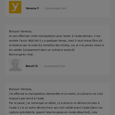
Vanessa F.
il y a presque 2 ans
Bonjour Vanessa,
Je vais effectuer cette manipulation pour tester à l’aube demain, il me
semble l’avoir déjà fait il y a quelques temps, mais il vaut mieux être sûr.
Je testerai par la suite d’y remettre des limites, car je n’ai jamais réussi à
les valider (uniquement dans un scénario avancé).
Bonne après-midi.
Benoit D.
il y a presque 2 ans
Bonjour Vanessa,
J’ai effectué la manipulation demandée et ce matin, le scénario ne s’est
toujours pas lancé à l’aube.
Par le passé, j’ai remarqué un détail, ce scénario ce déclenche bien à
l’aube si j’ai un autre déclencheur qui s’est validé avant l’aube (dans ma
capture précédente, quand l’alarme passe en mode désactivé), cela