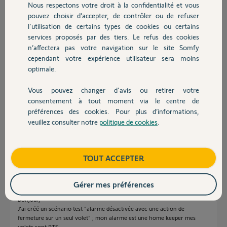
Jean-Pierre T.
Nous respectons votre droit à la confidentialité et vous
Chauffage
il y a environ 2 ans
pouvez choisir d’accepter, de contrôler ou de refuser
Participer au fil de discussion
l'utilisation de certains types de cookies ou certains
services proposés par des tiers. Le refus des cookies
Autres produits
n’affectera pas votre navigation sur le site Somfy
cependant votre expérience utilisateur sera moins
Réponses
optimale.
Vous pouvez changer d'avis ou retirer votre
Devis avec un pro
bonjour,
consentement à tout moment via le centre de
préférences des cookies. Pour plus d’informations,
montrez moi des captures écrans de votre scénarios. Il est tout à fait
veuillez consulter notre
politique de cookies
.
possible d'avoir des scénarios aubes/crépuscules, c'est même prévu de
Contact
base dans tahoma switch.
André N.
il y a environ 2 ans
Boutique
TOUT ACCEPTER
Gérer mes préférences
Bonjour,
J'ai créé un scénario test "alarme désactivée avec une action de
fermeture sur un seul volet" ; mon alarme est une home keeper mes
volets sont RTS ...