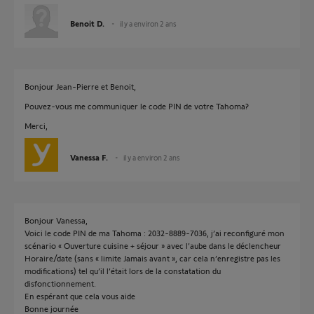
Benoit D.
il y a environ 2 ans
Bonjour Jean-Pierre et Benoit,
Pouvez-vous me communiquer le code PIN de votre Tahoma?
Merci,
Vanessa F.
il y a environ 2 ans
Bonjour Vanessa,
Voici le code PIN de ma Tahoma : 2032-8889-7036, j’ai reconfiguré mon
scénario « Ouverture cuisine + séjour » avec l’aube dans le déclencheur
Horaire/date (sans « limite Jamais avant », car cela n’enregistre pas les
modifications) tel qu’il l’était lors de la constatation du
disfonctionnement.
En espérant que cela vous aide
Bonne journée