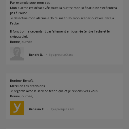
Par exemple pour mon cas :
Mon alarme est désactivée toute la nuit => mon scénario ne s’exécutera
pas à l’aube.
Je désactive mon alarme à 3h du matin => mon scénario s’exécutera à
l’aube.
Il fonctionne cependant parfaitement en journée (entre l’aube et le
crépuscule).
Bonne journée
Benoit D.
il y a presque 2 ans
Bonjour Benoît,
Merci de ces précisions.
Je regarde avec le service technique et je reviens vers vous.
Bonne journée,
Vanessa F.
il y a presque 2 ans