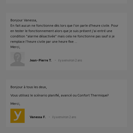
Bonjour Vanessa,
En fait aucun ne fonctionne dès lors que l'on parle d'heure civile. Pour
en tester le fonctionnement alors que je suis présent j'ai entré une
condition "alarme désactivée" mais cela ne fonctionne pas sauf si je
remplace l'heure civile par une heure fixe ...
Merci,
Jean-Pierre T.
il y a environ 2 ans
Bonjour à tous les deux,
Vous utilisez le scénario planifié, avancé ou Confort Thermique?
Merci,
Vanessa F.
il y a environ 2 ans