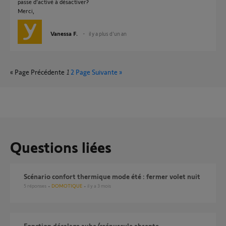
passe d'activé à désactiver?
Merci,
Vanessa F.
il y a plus d'un an
« Page Précédente
1
2
Page Suivante »
Questions liées
Scénario confort thermique mode été : fermer volet nuit
5
réponses
DOMOTIQUE
il y a 3 mois
Fonction décalage aube/crépuscule absente