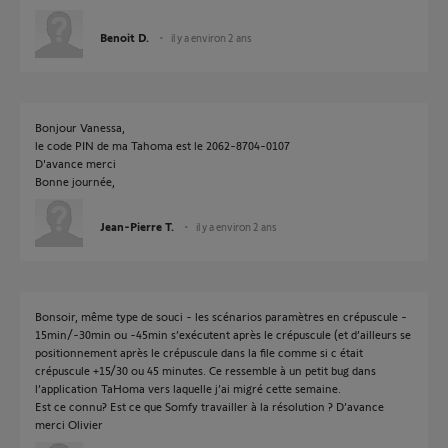
Benoit D.
il y a environ 2 ans
Bonjour Vanessa,
le code PIN de ma Tahoma est le 2062-8704-0107
D'avance merci
Bonne journée,
Jean-Pierre T.
il y a environ 2 ans
Bonsoir, même type de souci - les scénarios paramètres en crépuscule -
15min/-30min ou -45min s’exécutent après le crépuscule (et d’ailleurs se
positionnement après le crépuscule dans la file comme si c était
crépuscule +15/30 ou 45 minutes. Ce ressemble à un petit bug dans
l’application TaHoma vers laquelle j’ai migré cette semaine.
Est ce connu? Est ce que Somfy travailler à la résolution ? D’avance
merci Olivier