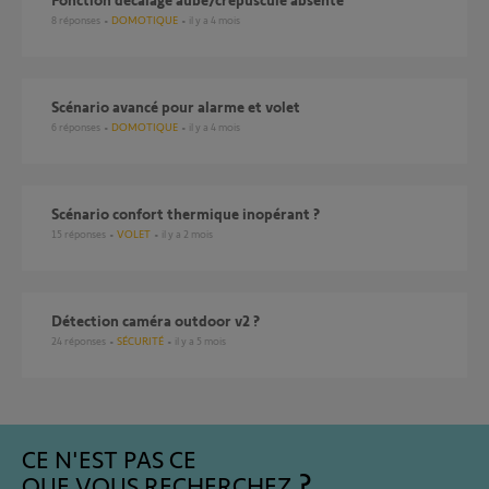
8
réponses
DOMOTIQUE
il y a 4 mois
Scénario avancé pour alarme et volet
6
réponses
DOMOTIQUE
il y a 4 mois
Scénario confort thermique inopérant ?
15
réponses
VOLET
il y a 2 mois
Détection caméra outdoor v2 ?
24
réponses
SÉCURITÉ
il y a 5 mois
CE N'EST PAS CE
QUE VOUS RECHERCHEZ