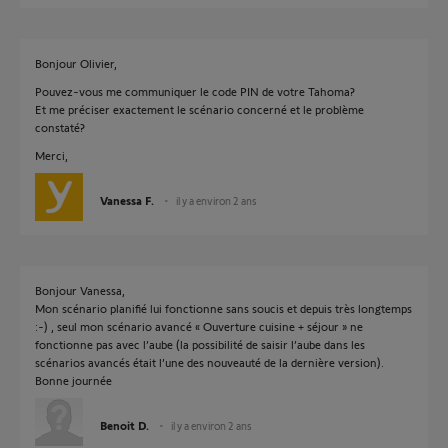
Bonjour Olivier,
Pouvez-vous me communiquer le code PIN de votre Tahoma?
Et me préciser exactement le scénario concerné et le problème
constaté?
Merci,
Vanessa F.
il y a environ 2 ans
Bonjour Vanessa,
Mon scénario planifié lui fonctionne sans soucis et depuis très longtemps
:-) , seul mon scénario avancé « Ouverture cuisine + séjour » ne
fonctionne pas avec l’aube (la possibilité de saisir l’aube dans les
scénarios avancés était l’une des nouveauté de la dernière version).
Bonne journée
Benoit D.
il y a environ 2 ans