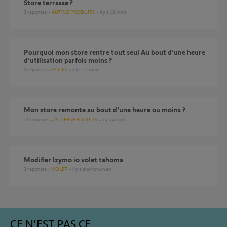
store terrasse ?
3
réponses
AUTRES PRODUITS
il y a 12 mois
Pourquoi mon store rentre tout seul Au bout d'une heure
d'utilisation parfois moins ?
5
réponses
VOLET
il y a 12 mois
Mon store remonte au bout d'une heure ou moins ?
11
réponses
AUTRES PRODUITS
il y a 4 mois
Modifier Izymo io volet tahoma
3
réponses
VOLET
il y a environ un an
CE N'EST PAS CE