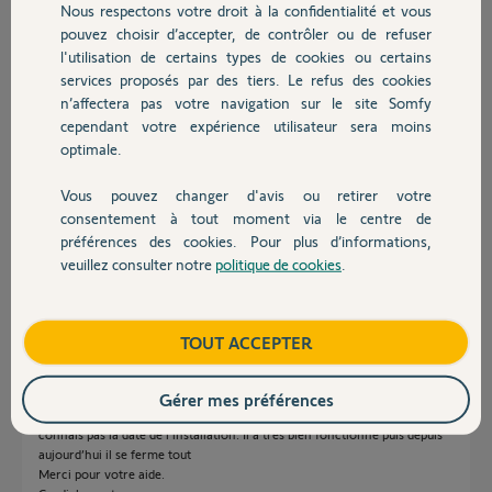
Nous respectons votre droit à la confidentialité et vous
Chauffage
pouvez choisir d’accepter, de contrôler ou de refuser
l'utilisation de certains types de cookies ou certains
Réponses
services proposés par des tiers. Le refus des cookies
Autres produits
n’affectera pas votre navigation sur le site Somfy
cependant votre expérience utilisateur sera moins
optimale.
bonjour,
y'a t il un capteur EOLIS 3D dessus ?
Vous pouvez changer d'avis ou retirer votre
Si oui, changer la pile.
Devis avec un pro
consentement à tout moment via le centre de
préférences des cookies. Pour plus d’informations,
André N.
il y a environ 2 ans
veuillez consulter notre
politique de cookies
.
Contact
Boutique
TOUT ACCEPTER
Bonjour,
Il y a un capteur EOLIS RTS installé sur la façade mais qui est raccordé
électriquement. J’ai joint des photos des notices et du store.
Gérer mes préférences
Je suis propriétaire de l’appartement depuis très peu de temps. Je ne
connais pas la date de l’installation. Il a très bien fonctionné puis depuis
aujourd’hui il se ferme tout
Merci pour votre aide.