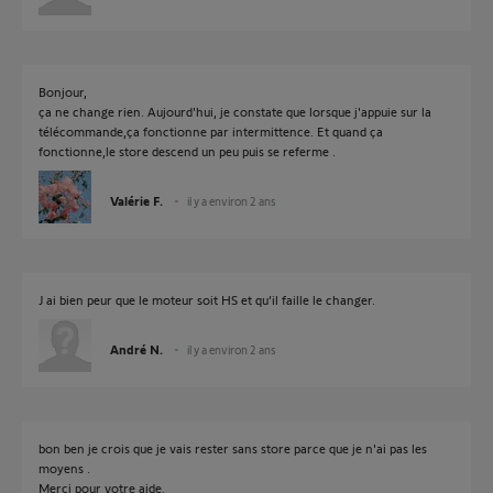
Bonjour,
ça ne change rien. Aujourd'hui, je constate que lorsque j'appuie sur la
télécommande,ça fonctionne par intermittence. Et quand ça
fonctionne,le store descend un peu puis se referme .
Valérie F.
il y a environ 2 ans
J ai bien peur que le moteur soit HS et qu’il faille le changer.
André N.
il y a environ 2 ans
bon ben je crois que je vais rester sans store parce que je n'ai pas les
moyens .
Merci pour votre aide.