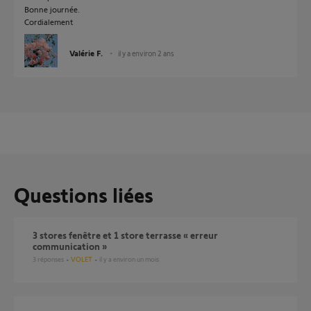
Bonne journée.
Cordialement
Valérie F.
il y a environ 2 ans
Questions liées
3 stores fenêtre et 1 store terrasse « erreur
communication »
3
réponses
VOLET
il y a environ un mois