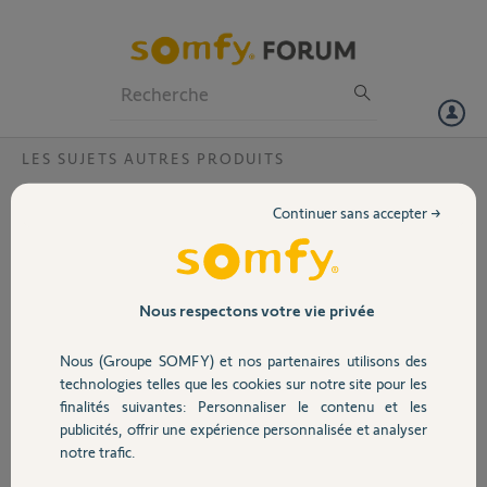
Particuliers
Professionnels
Forum
LES SUJETS AUTRES PRODUITS
Volet
Store de terrasse qui se referme tout seul?
Continuer sans accepter →
Bonjour,
Portail
Mon store de terrasse se déplie mais à mi parcours il se referme tout
seul. J'ai changé la pile de la télécommande au cas ou mais le
Garage
Nous respectons votre vie privée
problème persiste. Auriez-vous une idée de l'origine du problème?
Nous (Groupe SOMFY) et nos partenaires utilisons des
Merci,
Sécurité
Cordialement
technologies telles que les cookies sur notre site pour les
finalités suivantes: Personnaliser le contenu et les
publicités, offrir une expérience personnalisée et analyser
Valérie F.
Domotique
notre trafic.
il y a environ 2 ans
Participer au fil de discussion