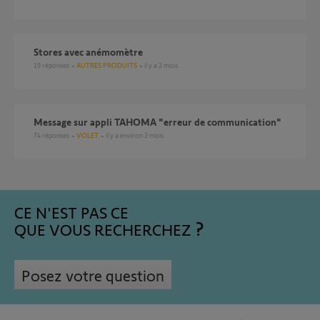
stores avec anémomètre
19
réponses
AUTRES PRODUITS
il y a 2 mois
Message sur appli TAHOMA "erreur de communication"
74
réponses
VOLET
il y a environ 2 mois
CE N'EST PAS CE
QUE VOUS RECHERCHEZ
Posez votre question