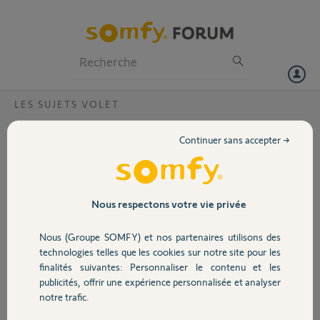
Particuliers
Professionnels
Forum
LES SUJETS VOLET
Volet
3 stores fenêtre et 1 store terrasse « erreur
Continuer sans accepter →
communication »
Portail
Bonjour,
Voir photo , defaults sur 3 fenêtres et un store
Garage
banne. Tous non pilotavle même avec les
Nous respectons votre vie privée
télécommandes. !! Du vent annoncé demain et
stress sur le store banne. !!! Que faire ??
Nous (Groupe SOMFY) et nos partenaires utilisons des
Sécurité
technologies telles que les cookies sur notre site pour les
Merci,
finalités suivantes: Personnaliser le contenu et les
publicités, offrir une expérience personnalisée et analyser
Domotique
notre trafic.