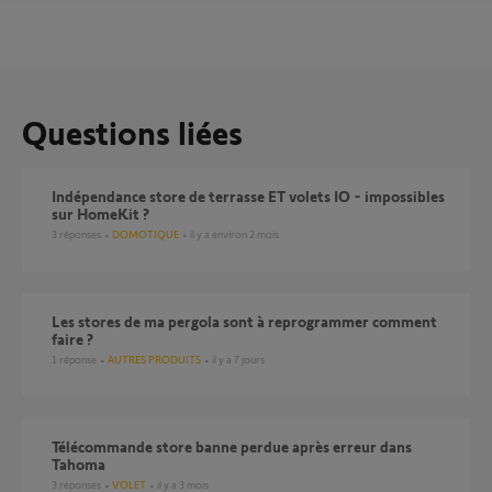
Questions liées
Indépendance store de terrasse ET volets IO - impossibles
sur HomeKit ?
3
réponses
DOMOTIQUE
il y a environ 2 mois
les stores de ma pergola sont à reprogrammer comment
faire ?
1
réponse
AUTRES PRODUITS
il y a 7 jours
Télécommande store banne perdue après erreur dans
Tahoma
3
réponses
VOLET
il y a 3 mois