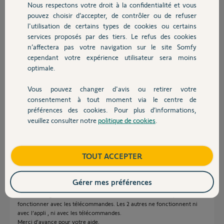
Nous respectons votre droit à la confidentialité et vous
Chauffage
pouvez choisir d’accepter, de contrôler ou de refuser
l'utilisation de certains types de cookies ou certains
services proposés par des tiers. Le refus des cookies
Autres produits
n’affectera pas votre navigation sur le site Somfy
cependant votre expérience utilisateur sera moins
optimale.
Vous pouvez changer d'avis ou retirer votre
Lionel V.
Devis avec un pro
consentement à tout moment via le centre de
il y a environ 2 mois
préférences des cookies. Pour plus d’informations,
Participer au fil de discussion
veuillez consulter notre
politique de cookies
.
Contact
Réponses
Boutique
TOUT ACCEPTER
Gérer mes préférences
Bonjour,
J’ai le message d’erreur ce matin mais sur mes 5 stores 3 on pu
fonctionner avec les télécommandes. Les 2 autres ne fonctionnent ni
avec l’appli , ni avec les télécommandes.
Merci d’avance pour votre aide,