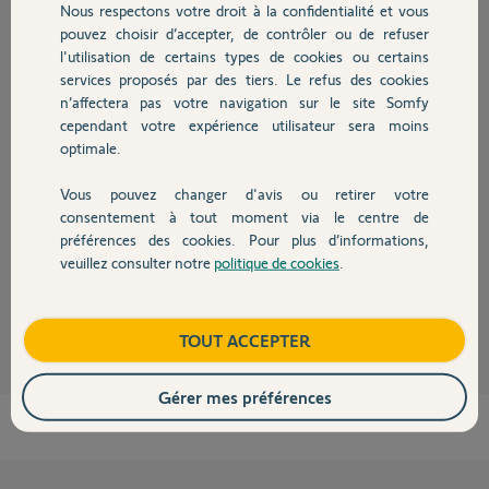
Nous respectons votre droit à la confidentialité et vous
Marianne
Chauffage
pouvez choisir d’accepter, de contrôler ou de refuser
il y a environ 2 ans
l'utilisation de certains types de cookies ou certains
Participer au fil de discussion
services proposés par des tiers. Le refus des cookies
Autres produits
n’affectera pas votre navigation sur le site Somfy
cependant votre expérience utilisateur sera moins
Réponses
optimale.
Vous pouvez changer d'avis ou retirer votre
Devis avec un pro
consentement à tout moment via le centre de
Vous devriez trouver sur le site "piècevolet".
préférences des cookies. Pour plus d’informations,
Bonne journée à vous.
veuillez consulter notre
politique de cookies
.
Contact
Anonyme
il y a environ 2 ans
Boutique
TOUT ACCEPTER
Gérer mes préférences