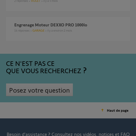
2
réponses
VOLET
il y a 5 mois
Engrenage Moteur DEXXO PRO 1000Io
14
réponses
GARAGE
il y a environ 2 mois
CE N'EST PAS CE
QUE VOUS RECHERCHEZ
Posez votre question
Haut de page
Besoin d’assistance ?
Consultez nos vidéos, notices et FAQ