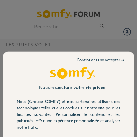
Particuliers
Professionnels
Forum
LES SUJETS VOLET
Volet
Remplacement pièce obsolète
Continuer sans accepter →
Bonjour,
Portail
Je souhaite acheter 3
verrous automatiques
Garage
Nous respectons votre vie privée
modèle 1780758 pour
volet roulant motorisé
Nous (Groupe SOMFY) et nos partenaires utilisons des
filaire. Mais cette pièce
Sécurité
technologies telles que les cookies sur notre site pour les
n'existe plus. Savez quelle est la pièce qui remplace cet ancien produit
finalités suivantes: Personnaliser le contenu et les
?
publicités, offrir une expérience personnalisée et analyser
Domotique
Merci,
notre trafic.