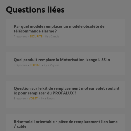
Questions liées
Par quel modèle remplacer un modèle obsolète de
télécommande alarme ?
4
réponses
SÉCURITÉ
il y a 2 mois
Quel produit remplace la Motorisation Ixengo L 3S io
8
réponses
PORTAIL
il y a 25 jours
Question sur le kit de remplacement moteur volet roulant
io pour remplacer du PROFALUX ?
1
réponse
VOLET
il y a 9 jours
Brise-soleil orientable - pièce de remplacement lien lame
/ cable