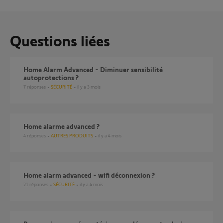
Questions liées
Home Alarm Advanced - Diminuer sensibilité
autoprotections ?
7
réponses
SÉCURITÉ
il y a 3 mois
Home alarme advanced ?
4
réponses
AUTRES PRODUITS
il y a 4 mois
Home alarm advanced - wifi déconnexion ?
21
réponses
SÉCURITÉ
il y a 4 mois