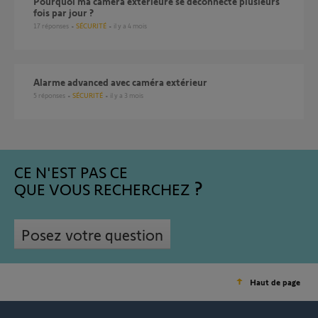
Pourquoi ma caméra extérieure se déconnecte plusieurs
fois par jour ?
17
réponses
SÉCURITÉ
il y a 4 mois
Alarme advanced avec caméra extérieur
5
réponses
SÉCURITÉ
il y a 3 mois
CE N'EST PAS CE
QUE VOUS RECHERCHEZ
Posez votre question
Haut de page