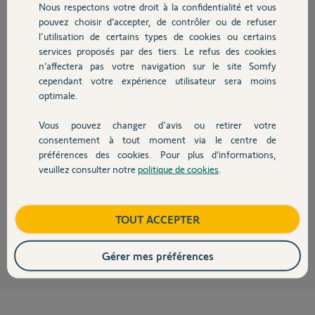
Participer au fil de discussion
Nous respectons votre droit à la confidentialité et vous
Chauffage
pouvez choisir d’accepter, de contrôler ou de refuser
l'utilisation de certains types de cookies ou certains
services proposés par des tiers. Le refus des cookies
Autres produits
Réponses
n’affectera pas votre navigation sur le site Somfy
cependant votre expérience utilisateur sera moins
optimale.
Bonjour Martial
Aucune solution ni maintenant ni plus tard.
Vous pouvez changer d'avis ou retirer votre
Voir communication Somfy ci jointe
Devis avec un pro
consentement à tout moment via le centre de
préférences des cookies. Pour plus d’informations,
veuillez consulter notre
politique de cookies
.
Contact
Boutique
TOUT ACCEPTER
JACKY M.
il y a environ 2 ans
Gérer mes préférences