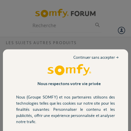
Particuliers
Professionnels
Forum
LES SUJETS AUTRES PRODUITS
Volet
sensibilité caméra home advanced
Continuer sans accepter →
bonjour
Portail
j'ai installé 3 caméras home advanced qui déclenchent régulièrement
par des petits insectes ( papillon, araignée )
Même la sensibilité réglée au minimum le problème persiste!!
Garage
Nous respectons votre vie privée
y a t-il une solution?
merci pour vos éventuelles réponses
Nous (Groupe SOMFY) et nos partenaires utilisons des
Sécurité
technologies telles que les cookies sur notre site pour les
Merci,
finalités suivantes: Personnaliser le contenu et les
publicités, offrir une expérience personnalisée et analyser
Domotique
MARTIAL G.
notre trafic.
il y a environ 2 ans