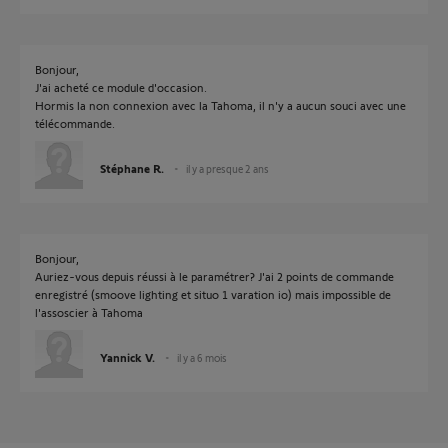
Bonjour,
J'ai acheté ce module d'occasion.
Hormis la non connexion avec la Tahoma, il n'y a aucun souci avec une
télécommande.
Stéphane R.
il y a presque 2 ans
Bonjour,
Auriez-vous depuis réussi à le paramétrer? J'ai 2 points de commande
enregistré (smoove lighting et situo 1 varation io) mais impossible de
l'assoscier à Tahoma
Yannick V.
il y a 6 mois