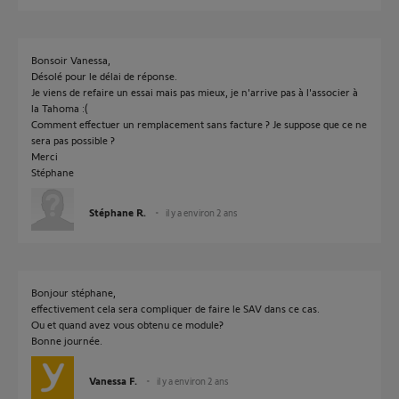
Bonsoir Vanessa,
Désolé pour le délai de réponse.
Je viens de refaire un essai mais pas mieux, je n'arrive pas à l'associer à
la Tahoma :(
Comment effectuer un remplacement sans facture ? Je suppose que ce ne
sera pas possible ?
Merci
Stéphane
Stéphane R.
il y a environ 2 ans
Bonjour stéphane,
effectivement cela sera compliquer de faire le SAV dans ce cas.
Ou et quand avez vous obtenu ce module?
Bonne journée.
Vanessa F.
il y a environ 2 ans