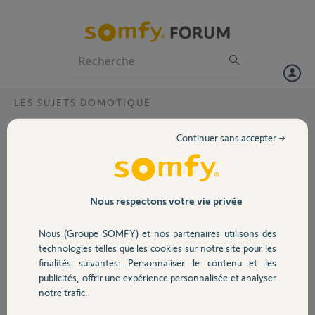
Particuliers
Professionnels
Forum
LES SUJETS DOMOTIQUE
Volet
Ajouter un Lighting receiver Variation io sur
Continuer sans accepter →
Tahoma
Portail
Bonjour,
J'essaie désespérément
Garage
d'ajouter un lighting receiver
Nous respectons votre vie privée
Variation IO dans Tahoma et je
n'y arrive pas.
Nous (Groupe SOMFY) et nos partenaires utilisons des
Sécurité
Je peux le contrôler avec une
technologies telles que les cookies sur notre site pour les
télécommande Smoove Origin
finalités suivantes: Personnaliser le contenu et les
IO.
publicités, offrir une expérience personnalisée et analyser
Domotique
Quand je tente d'ajouter
notre trafic.
l'équipement sur la Tahoma,
j'ai le message "L'identification