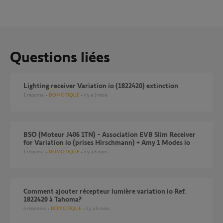
Questions liées
Lighting receiver Variation io (1822420) extinction
1
réponse
DOMOTIQUE
il y a 3 mois
BSO (Moteur J406 1TN) - Association EVB Slim Receiver
for Variation io (prises Hirschmann) + Amy 1 Modes io
1
réponse
DOMOTIQUE
il y a 8 mois
Comment ajouter récepteur lumière variation io Ref.
1822420 à Tahoma?
6
réponses
DOMOTIQUE
il y a 6 mois