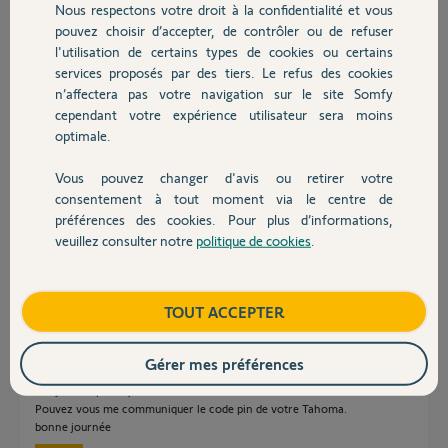
Nous respectons votre droit à la confidentialité et vous
Chauffage
des équipements io-
pouvez choisir d’accepter, de contrôler ou de refuser
homecontrol a échoué"
l'utilisation de certains types de cookies ou certains
J'ai déjà un équipement de ce type dans Tahoma et je ne me rappelle
services proposés par des tiers. Le refus des cookies
Autres produits
pas avoir galérer ainsi pour l'associer.
n’affectera pas votre navigation sur le site Somfy
Quelqu'un aurait une piste ?
cependant votre expérience utilisateur sera moins
Merci d'avance
optimale.
Stéphane
Vous pouvez changer d'avis ou retirer votre
Devis avec un pro
consentement à tout moment via le centre de
Stéphane R.
préférences des cookies. Pour plus d’informations,
il y a environ 2 ans
veuillez consulter notre
politique de cookies
.
Participer au fil de discussion
Contact
Boutique
TOUT ACCEPTER
Réponses
Gérer mes préférences
Bonjour Stéphane,
Pouvez vous me communiquer le code pin de votre Tahoma.
bonne journée