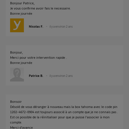
Bonjour Patrice,
Je vous confirme avoir fais le necessaire.
Bonne journée
Nicolas F.
il y a environ 2 ans
Bonjour,
Merci pour votre intervention rapide .
Bonne journée
Patrice B.
il y a environ 2 ans
Bonsoir
Désolé de vous déranger à nouveau mais la box tahoma avec le code pin
1202-4672-0904 est toujours associé à un compte que je ne connais pas .
Est ce possible de la réinitialiser pour que je puisse l'associer à mon
compte.
Merci d'avance