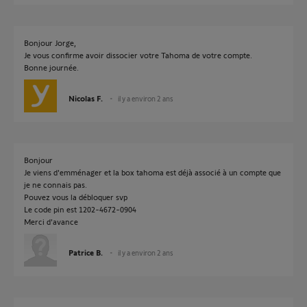
Bonjour Jorge,
Je vous confirme avoir dissocier votre Tahoma de votre compte.
Bonne journée.
Nicolas F.
il y a environ 2 ans
Bonjour
Je viens d'emménager et la box tahoma est déjà associé à un compte que
je ne connais pas.
Pouvez vous la débloquer svp
Le code pin est 1202-4672-0904
Merci d'avance
Patrice B.
il y a environ 2 ans