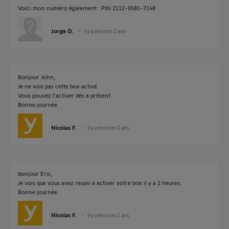
Voici mon numéro également : PIN 2112-9581-7148
Jorge D.
il y a environ 2 ans
Bonjour John,
Je ne vois pas cette box activé.
Vous pouvez l'activer dés a présent.
Bonne journée.
Nicolas F.
il y a environ 2 ans
bonjour Eric,
Je vois que vous avez reussi a activer votre box il y a 2 heures.
Bonne journée.
Nicolas F.
il y a environ 2 ans