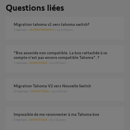
Questions liées
Migration tahoma v1 vers tahoma switch?
3
réponses
AUTRES PRODUITS
il y a 25 jours
"Box associée non compatible. La box rattachée à ce
compte n'est pas encore compatible Tahoma". ?
7
réponses
DOMOTIQUE
il y a 25 jours
Migration Tahoma V2 vers Nouvelle Switch
32
réponses
DOMOTIQUE
il y a 29 jours
Impossible de me reconnecter à ma Tahoma box
8
réponses
DOMOTIQUE
il y a 21 jours