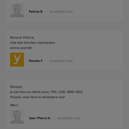
Patrice B.
il y a environ 2 ans
Bonjour Patrice,
Cela doit etre bon maintenant.
bonne journée
Nicolas F.
il y a environ 2 ans
Bonjour,
je suis face au même souci, PIN: 1236-3909-5819
Pouvez-vous faire le nécessaire svp?
Merci
Jean-Pierre K.
il y a environ 2 ans