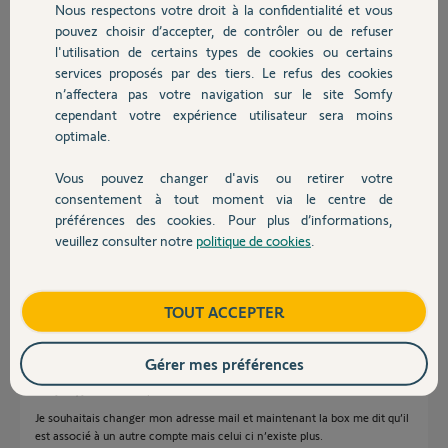
Nous respectons votre droit à la confidentialité et vous
il y a environ 2 ans
Chauffage
pouvez choisir d’accepter, de contrôler ou de refuser
Participer au fil de discussion
l'utilisation de certains types de cookies ou certains
services proposés par des tiers. Le refus des cookies
Autres produits
n’affectera pas votre navigation sur le site Somfy
Réponses
cependant votre expérience utilisateur sera moins
optimale.
Vous pouvez changer d'avis ou retirer votre
Bonjour
Devis avec un pro
consentement à tout moment via le centre de
Mon kit de connectivité est déjà associé à un compte.
préférences des cookies. Pour plus d’informations,
Pin 2112-3589-3356
Merci par avance.
veuillez consulter notre
politique de cookies
.
Contact
Cdlt
Eric D.
il y a environ 2 ans
Boutique
TOUT ACCEPTER
Gérer mes préférences
Bonjour, j’ai le même problème.
Je souhaitais changer mon adresse mail et maintenant la box me dit qu’il
est associé à un autre compte mais celui ci n’existe plus.