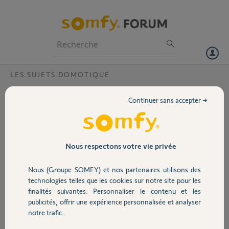
Particuliers
Professionnels
Forum
LES SUJETS DOMOTIQUE
Volet
tahoma switch déjà associée à un compte
Continuer sans accepter →
pin 2023-1452-4321 ?
Portail
Bonjour,
ma box tahoma à déjà été associée à un compte mais je ne sais pas
Garage
sous quelle mail
Nous respectons votre vie privée
pin : 2023-1452-4321.
Nous (Groupe SOMFY) et nos partenaires utilisons des
Sécurité
technologies telles que les cookies sur notre site pour les
merci
finalités suivantes: Personnaliser le contenu et les
Merci,
publicités, offrir une expérience personnalisée et analyser
Domotique
notre trafic.
john D.