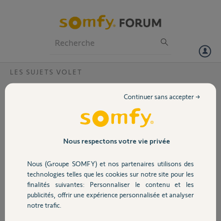
Particuliers
Professionnels
Forum
LES SUJETS VOLET
Volet
Moteur volet roulant hs par quoi le
Continuer sans accepter →
remplacer ?
Portail
Bonjour,
J ai mon moteur rms1000 hs qui a fait son temps. Je dois le remplacer
Garage
Nous respectons votre vie privée
mais par quel autre moteur ? Apparemment vous ne les faites plus. Ils
ont été remplacés par des rms1700 io. Quelle est la différence ? Je
Nous (Groupe SOMFY) et nos partenaires utilisons des
gérais tous mes volets avec une seule télécommande? Est ce que cela
Sécurité
technologies telles que les cookies sur notre site pour les
serait tjs possible avec ce nouveau,modèle,il ?
finalités suivantes: Personnaliser le contenu et les
publicités, offrir une expérience personnalisée et analyser
Cordialement.
Domotique
notre trafic.
Eric