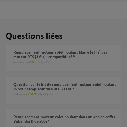
Questions liées
Remplacement moteur volet roulant filaire (4 fils) par
moteur RTS (3 fils) : compatibilité ?
4
réponses
VOLET
il y a 9 jours
Question sur le kit de remplacement moteur volet roulant
io pour remplacer du PROFALUX ?
1
réponse
VOLET
il y a 8 jours
Remplacement moteur volet roulant dans un ancien coffre
Bubendorff de 2004?
4
réponses
VOLET
il y a 1 jour