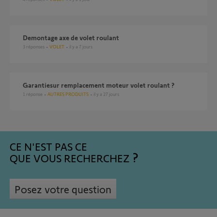
Demontage axe de volet roulant
3
réponses
VOLET
il y a 7 jours
Garantiesur remplacement moteur volet roulant ?
1
réponse
AUTRES PRODUITS
il y a 27 jours
CE N'EST PAS CE
QUE VOUS RECHERCHEZ
Posez votre question