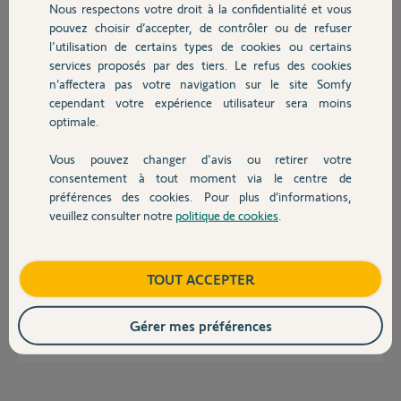
Merci,
Nous respectons votre droit à la confidentialité et vous
Chauffage
pouvez choisir d’accepter, de contrôler ou de refuser
l'utilisation de certains types de cookies ou certains
Eric B.
il y a environ 2 ans
services proposés par des tiers. Le refus des cookies
Autres produits
n’affectera pas votre navigation sur le site Somfy
Participer au fil de discussion
cependant votre expérience utilisateur sera moins
optimale.
Réponses
Vous pouvez changer d'avis ou retirer votre
Devis avec un pro
consentement à tout moment via le centre de
préférences des cookies. Pour plus d’informations,
veuillez consulter notre
politique de cookies
.
IO et RTS sont incompatibles.
Contact
Soit vous changez votre moteur par l'équivalent en RTS soit vous
achetez cette TC bi protocoles
https://boutique.somfy.fr/telecommande-situo-5-bi-radio-i...
Boutique
TOUT ACCEPTER
Bonne journée
Gérer mes préférences
Anonyme
il y a environ 2 ans