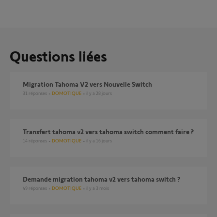
Questions liées
Migration Tahoma V2 vers Nouvelle Switch
31
réponses
DOMOTIQUE
il y a 28 jours
transfert tahoma v2 vers tahoma switch comment faire ?
14
réponses
DOMOTIQUE
il y a 16 jours
demande migration tahoma v2 vers tahoma switch ?
49
réponses
DOMOTIQUE
il y a 3 mois