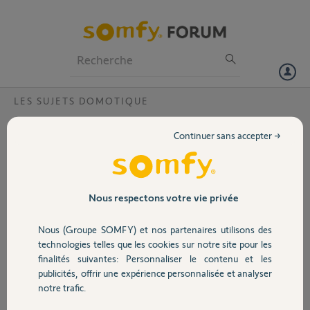
Particuliers
Professionnels
Forum
LES SUJETS DOMOTIQUE
Volet
Transfert paramètres Tahoma V2 vers
Continuer sans accepter →
Switch ?
Portail
Bonjour,
Ma Tahoma V2 (PIN : 1201-6925-
Garage
Nous respectons votre vie privée
1737) ayant désormais uniquement
la fonction led jaune fixe, j'ai fait
Nous (Groupe SOMFY) et nos partenaires utilisons des
l'acquisition d'une Tahoma Switch
Sécurité
technologies telles que les cookies sur notre site pour les
pour la remplacer (PIN : 2060-0841-
finalités suivantes: Personnaliser le contenu et les
6807).
publicités, offrir une expérience personnalisée et analyser
J'ai compris qu'il fallait
Domotique
notre trafic.
l'intervention d'un salarié SOMFY
pour ne pas devoir tout