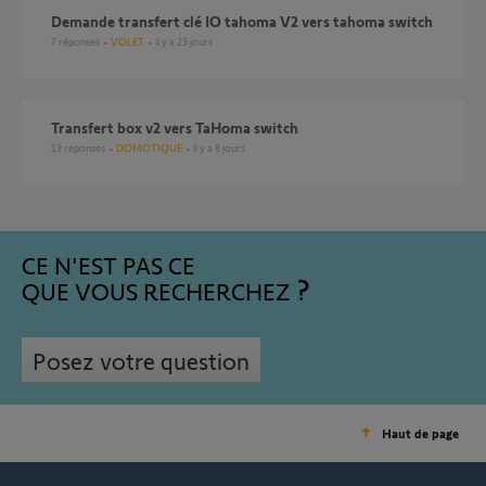
Demande transfert clé IO tahoma V2 vers tahoma switch
7
réponses
VOLET
il y a 23 jours
Transfert box v2 vers TaHoma switch
13
réponses
DOMOTIQUE
il y a 8 jours
CE N'EST PAS CE
QUE VOUS RECHERCHEZ
Posez votre question
Haut de page