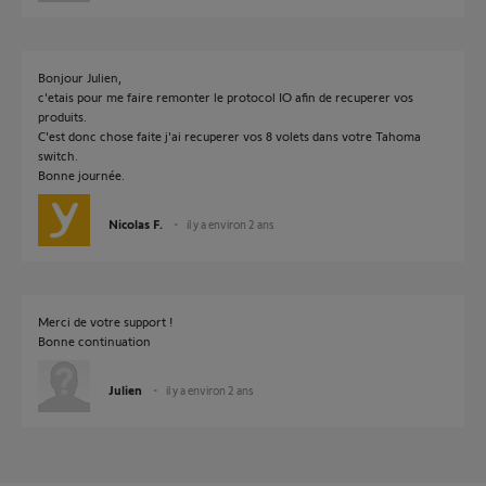
Bonjour Julien,
c'etais pour me faire remonter le protocol IO afin de recuperer vos
produits.
C'est donc chose faite j'ai recuperer vos 8 volets dans votre Tahoma
switch.
Bonne journée.
Nicolas F.
il y a environ 2 ans
Merci de votre support !
Bonne continuation
Julien
il y a environ 2 ans