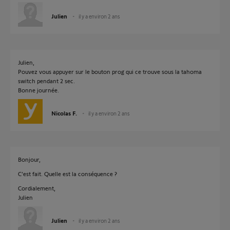
Julien
il y a environ 2 ans
Julien,
Pouvez vous appuyer sur le bouton prog qui ce trouve sous la tahoma
switch pendant 2 sec.
Bonne journée.
Nicolas F.
il y a environ 2 ans
Bonjour,
C’est fait. Quelle est la conséquence ?
Cordialement,
Julien
Julien
il y a environ 2 ans