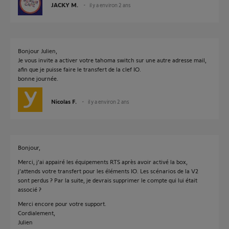
JACKY M.
il y a environ 2 ans
Bonjour Julien,
Je vous invite a activer votre tahoma switch sur une autre adresse mail,
afin que je puisse faire le transfert de la clef IO.
bonne journée.
Nicolas F.
il y a environ 2 ans
Bonjour,
Merci, j’ai appairé les équipements RTS après avoir activé la box,
j’attends votre transfert pour les éléments IO. Les scénarios de la V2
sont perdus ? Par la suite, je devrais supprimer le compte qui lui était
associé ?
Merci encore pour votre support.
Cordialement,
Julien