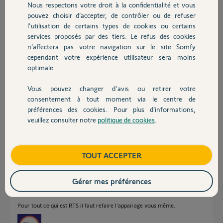
Nous respectons votre droit à la confidentialité et vous
reparamétrer manuellement.
Chauffage
pouvez choisir d’accepter, de contrôler ou de refuser
Je m'en remets à vous pour cette
l'utilisation de certains types de cookies ou certains
migration et vous en remercie par
avance.
services proposés par des tiers. Le refus des cookies
Autres produits
n’affectera pas votre navigation sur le site Somfy
Cordialement,
cependant votre expérience utilisateur sera moins
Julien
optimale.
Julien
Vous pouvez changer d'avis ou retirer votre
Devis avec un pro
il y a environ 2 ans
consentement à tout moment via le centre de
Participer au fil de discussion
préférences des cookies. Pour plus d’informations,
veuillez consulter notre
politique de cookies
.
Contact
Réponses
Boutique
TOUT ACCEPTER
Gérer mes préférences
Bonsoir Julien
Somfy ne peut vous aidez que pour le matériel IO en transférant la clé IO.
Pour tout ce qui est RTS il faut refaire l'appairage vous même.