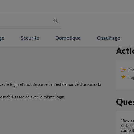
ge
Sécurité
Domotique
Chauffage
Acti
Par
Im
ec le login et mot de passe il m'est demandé d'associer la
le est déjà associée avec le même login
Ques
"Box associée non compatible. La box
rattach
compat