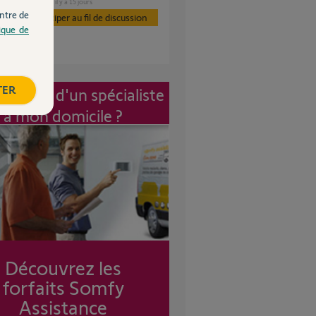
DOMOTIQUE
il y a 15 jours
ntre de
Participer au fil de discussion
tique de
TER
vention d'un spécialiste
à mon domicile ?
Découvrez les
forfaits Somfy
Assistance