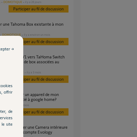
DOMOTIQUE
il y a 26 jours
s
Participer au fil de discussion
e
DOMOTIQUE
il y a environ un mois
Participer au fil de discussion
cepter →
ble — conflit de box associées au
compte
DOMOTIQUE
il y a 3 mois
es
Participer au fil de discussion
cookies
, offrir
 somfy associé à google home?
VOLET
il y a 2 mois
ter, de
Participer au fil de discussion
ervices
le site
sociée sur un compte Evology