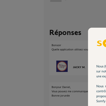
Réponses
Bonsoir
Quelle application utilisez vous et quelle ta
Nous (
JACKY M.
il y a environ 2
sur not
une exp
Nous r
Bonjour Daniel,
contrô
Vous pouvez me communique le code pin de
Bonne jorunée
propos
Somfy 