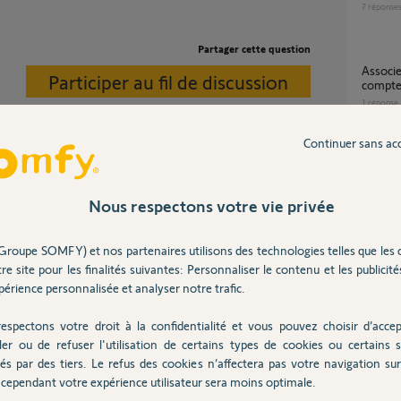
7
réponse
Partager cette question
Associer une Tahoma Box existante à mon
Participer au fil de discussion
compt
1
réponse
Continuer sans ac
Migration TaHoma V1 vers TaHoma Switch
impossi
homa avez vous ?
même 
Nous respectons votre vie privée
55
répons
Groupe SOMFY) et nos partenaires utilisons des technologies telles que les 
 ans
re site pour les finalités suivantes: Personnaliser le contenu et les publicités
Comment supprimer un appareil de mon
érience personnalisée et analyser notre trafic.
compte
1
réponse
espectons votre droit à la confidentialité et vous pouvez choisir d’accep
ler ou de refuser l'utilisation de certains types de cookies ou certains s
 ce tahoma.
és par des tiers. Le refus des cookies n’affectera pas votre navigation sur 
Comment reiinitialiser une Camera intérieure
cependant votre expérience utilisateur sera moins optimale.
déjà as