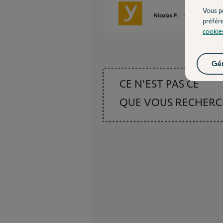
Vous p
Nicolas F.
il y a environ 2
préfér
cookie
Gér
CE N'EST PAS CE
QUE VOUS RECHER