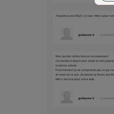
J'essaierai une RAZ C ce soir. Merci pour vot
guillaume V.
il y a enviro
Mon portail refonctionne normalement.
J'ai tombé le disjoncteur toute la nuit jusqu
la bonne vitesse.
Franchement je ne comprends pas ce qui s'es
Je reverrai ce soir. Au besoin je ferais une R
Merci encore pour votre aide.
guillaume V.
il y a enviro