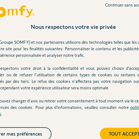
Continuer sans ac
mbre 2023 et mis en place en octobre 2023.
Nous respectons votre vie privée
 C4 en fonctionnement. A la remise sous tension,
Inter
s les suivant très lent.
Groupe SOMFY) et nos partenaires utilisons des technologies telles que les 
re site pour les finalités suivantes: Personnaliser le contenu et les publicités
érience personnalisée et analyser notre trafic.
n 2 ans
espectons votre droit à la confidentialité et vous pouvez choisir d’accep
ler ou de refuser l'utilisation de certains types de cookies ou certains s
és par des tiers. Le refus des cookies n’affectera pas votre navigation sur 
cependant votre expérience utilisateur sera moins optimale.
omplète (pensez aux vitesses).
 accessoires.
ouvez changer d'avis ou retirer votre consentement à tout moment via le ce
ences des cookies. Pour plus d’informations, veuillez consulter notre
poli
s
.
 2 ans
er mes préférences
TOUT ACCEP