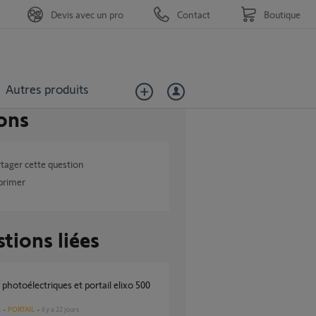
Devis avec un pro
Contact
Boutique
Autres produits
ons
tager cette question
primer
tions liées
PORTAIL
il y a 22 jours
s