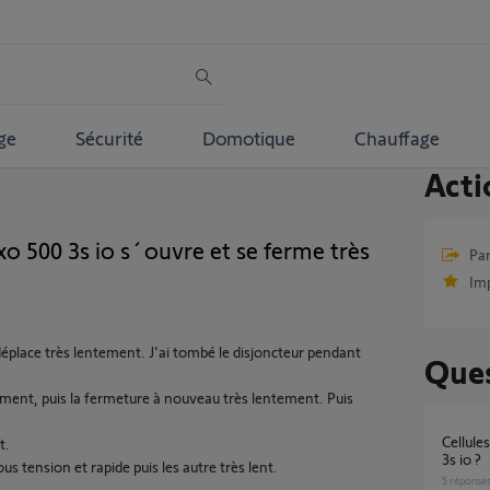
ge
Sécurité
Domotique
Chauffage
Acti
o 500 3s io s´ouvre et se ferme très
Par
Im
éplace très lentement. J'ai tombé le disjoncteur pendant
Ques
ement, puis la fermeture à nouveau très lentement. Puis
Cellules photoélectriques et portail elixo 500
t.
3s io ?
 tension et rapide puis les autre très lent.
5
réponse