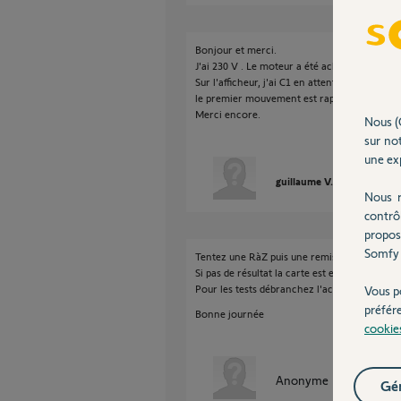
Bonjour et merci.
J'ai 230 V . Le moteur a été acheté en septe
Sur l'afficheur, j'ai C1 en attente puis C2 et
le premier mouvement est rapide (normal) pui
Merci encore.
Nous (
sur not
une exp
guillaume V.
il y a enviro
Nous r
contrô
propos
Somfy 
Tentez une RàZ puis une remise en service c
Si pas de résultat la carte est en défaut.
Pour les tests débranchez l'accus et tous les
Vous p
préfér
Bonne journée
cookie
Anonyme
il y a environ
Gér