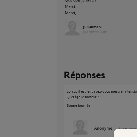
Merci.
Merci,
guillaume V.
il y a environ 2 ans
Réponses
Lorsqu'il est lent avez-vous mesuré la tensi
Quel âge le moteur ?
Bonne journée
Anonyme
il y a environ