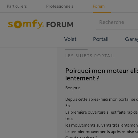
Particuliers
Professionnels
Forum
Volet
Portail
Gara
LES SUJETS PORTAIL
Poirquoi mon moteur elix
lentement ?
Bonjour,
Depuis cette après-midi mon portail se d
3h.
La première ouverture s´est faite rapid
tous
les mouvements suivants très lentemen
Le premier mouvements après remise sous
Que dois je faire ?