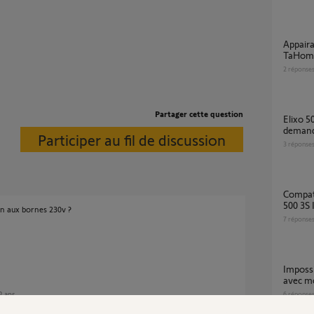
Appairage elixo 500 3s plus M io avec
TaHoma
2
réponse
Partager cette question
Elixo 500 3S + Tahoma "La commande
demand
Participer au fil de discussion
3
réponse
Compatibilité kit solarset avec moteur Elixo
500 3S 
on aux bornes 230v ?
7
réponse
Impossible d’ouvrir portail via Somfy protect
avec mo
 2 ans
6
réponse