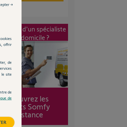
cepter →
vention d'un spécialiste
à mon domicile ?
cookies
, offrir
ter, de
ervices
le site
ntre de
Découvrez les
tique de
forfaits Somfy
Assistance
TER