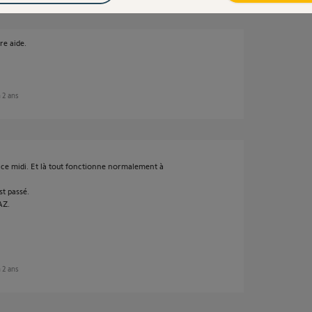
re aide.
n 2 ans
'à ce midi. Et là tout fonctionne normalement à
t passé.
AZ.
n 2 ans