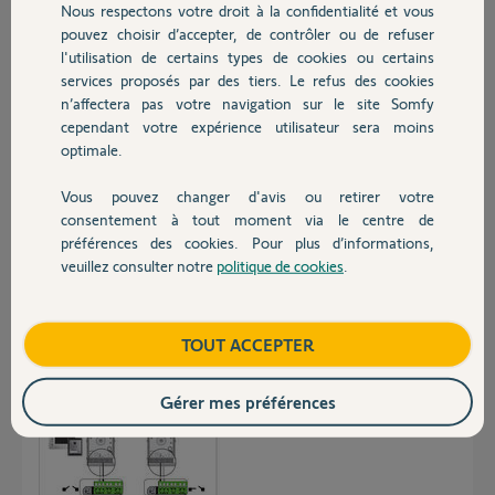
Nous respectons votre droit à la confidentialité et vous
Chauffage
savoir ou brancher r1r2 sur le bornier du moteur
pouvez choisir d’accepter, de contrôler ou de refuser
l'utilisation de certains types de cookies ou certains
Merci de votre retour
Romain
services proposés par des tiers. Le refus des cookies
Autres produits
n’affectera pas votre navigation sur le site Somfy
cependant votre expérience utilisateur sera moins
Romain E.
optimale.
il y a environ 2 ans
Participer au fil de discussion
Vous pouvez changer d'avis ou retirer votre
Devis avec un pro
consentement à tout moment via le centre de
préférences des cookies. Pour plus d’informations,
Réponses
veuillez consulter notre
politique de cookies
.
Contact
Boutique
TOUT ACCEPTER
Bonsoir
10 et 11 pour ouverture total,
9 et 10 pour partiel.
Gérer mes préférences