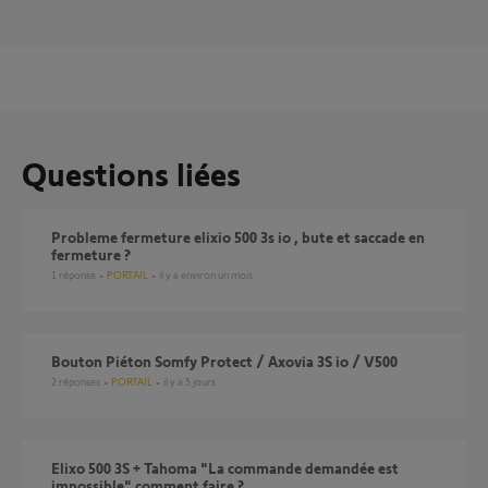
Questions liées
Probleme fermeture elixio 500 3s io , bute et saccade en
fermeture ?
1
réponse
PORTAIL
il y a environ un mois
Bouton Piéton Somfy Protect / Axovia 3S io / V500
2
réponses
PORTAIL
il y a 5 jours
Elixo 500 3S + Tahoma "La commande demandée est
impossible" comment faire ?