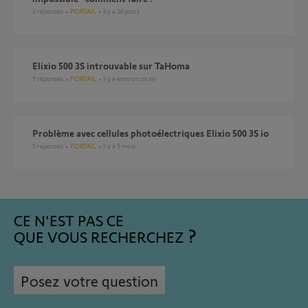
3
réponses
PORTAIL
il y a 20 jours
Elixio 500 3S introuvable sur TaHoma
9
réponses
PORTAIL
il y a environ un an
Problème avec cellules photoélectriques Elixio 500 3S io
5
réponses
PORTAIL
il y a 9 mois
CE N'EST PAS CE
QUE VOUS RECHERCHEZ
Posez votre question