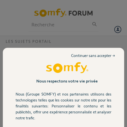
Particuliers
Professionnels
Forum
LES SUJETS PORTAIL
Volet
Branchement accessoires moteur elixio 500
Continuer sans accepter →
3S
Portail
Bonsoir,
j'ai 2 questions pour finir l'installation de mon portail,
Garage
j'ai un visiophone aiphone a connecter(sur le bornier du moteur) j'ai
Nous respectons votre vie privée
vu sur un site
12-13 ou 13-14, a confirmer
Nous (Groupe SOMFY) et nos partenaires utilisons des
Sécurité
et j'ai un boitier somfy (acces receiver) pour utilisé les
technologies telles que les cookies sur notre site pour les
télécommandes horman
finalités suivantes: Personnaliser le contenu et les
ou j'ai l'alim (ok)
publicités, offrir une expérience personnalisée et analyser
Domotique
R1 3-4
notre trafic.
R2 5-6
et antenne (ok)