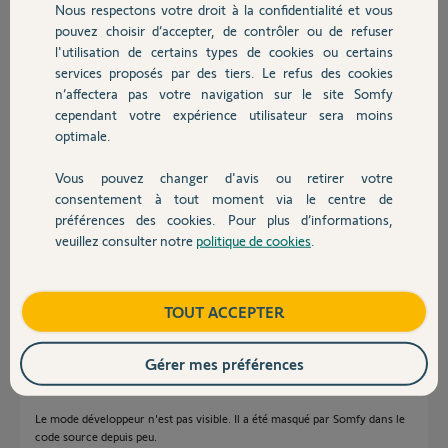
Nous respectons votre droit à la confidentialité et vous
Chauffage
pouvez choisir d’accepter, de contrôler ou de refuser
Réponses
l'utilisation de certains types de cookies ou certains
services proposés par des tiers. Le refus des cookies
Autres produits
n’affectera pas votre navigation sur le site Somfy
Bonjour
cependant votre expérience utilisateur sera moins
optimale.
Vous pouvez le faire vous même en vous connectant sur somfy.fr et en
cliquant sur votre box.
Vous pouvez changer d'avis ou retirer votre
Bonne journée !
Devis avec un pro
consentement à tout moment via le centre de
préférences des cookies. Pour plus d’informations,
veuillez consulter notre
politique de cookies
.
Contact
Boutique
TOUT ACCEPTER
Jean-Luc B.
il y a environ 2 ans
Gérer mes préférences
Le mode développeur n'est pas visible. Il a été masqué par Somfy dans le
code source depuis peu.