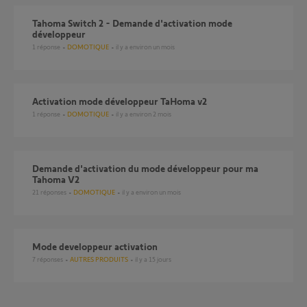
Tahoma Switch 2 - Demande d'activation mode
développeur
1
réponse
DOMOTIQUE
il y a environ un mois
Activation mode développeur TaHoma v2
1
réponse
DOMOTIQUE
il y a environ 2 mois
Demande d'activation du mode développeur pour ma
Tahoma V2
21
réponses
DOMOTIQUE
il y a environ un mois
mode developpeur activation
7
réponses
AUTRES PRODUITS
il y a 15 jours