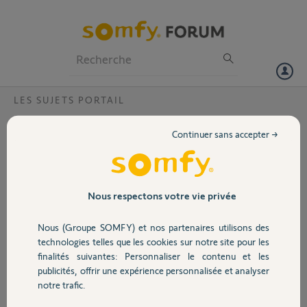
Particuliers
Professionnels
Forum
LES SUJETS PORTAIL
Volet
Activer le mode développeur
Continuer sans accepter →
Bonjour,
Portail
Je possède un connectivity kit Code PIN 2106-8900-8104, je
souhaiterais avoir le mode développeur activé svp.
Garage
Nous respectons votre vie privée
Pourriez-vous le faire pour moi ?
Nous (Groupe SOMFY) et nos partenaires utilisons des
Sécurité
Merci
technologies telles que les cookies sur notre site pour les
finalités suivantes: Personnaliser le contenu et les
publicités, offrir une expérience personnalisée et analyser
Xavier C.
Domotique
notre trafic.
il y a environ 2 ans