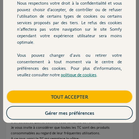
Nous respectons votre droit à la confidentialité et vous
Chauffage
pouvez choisir d’accepter, de contrôler ou de refuser
l'utilisation de certains types de cookies ou certains
services proposés par des tiers. Le refus des cookies
Autres produits
n’affectera pas votre navigation sur le site Somfy
cependant votre expérience utilisateur sera moins
Anonyme
optimale.
il y a environ 2 ans
Participer au fil de discussion
Vous pouvez changer d'avis ou retirer votre
Devis avec un pro
consentement à tout moment via le centre de
préférences des cookies. Pour plus d’informations,
veuillez consulter notre
politique de cookies
.
Réponses
Contact
Boutique
TOUT ACCEPTER
Curieux....? Sur notre forum avec 13 années d'historique nous n'avons
aucun retour concernant ce modèle de TC.
De plus, cette TC ne se fabrique plus depuis 10 ans, donc, pour une TC de
Gérer mes préférences
cet âge, le problème que vous évoquez ne peut en aucun cas provenir
d'un défaut de qualité comme vous tenteriez de l'affirmer.
Je vous invite à considérer que toutes les TC sont des produits
consommables au regard de leur fréquentes utilisations.
A ce jour, voici la TC qui remplace la vôtre;