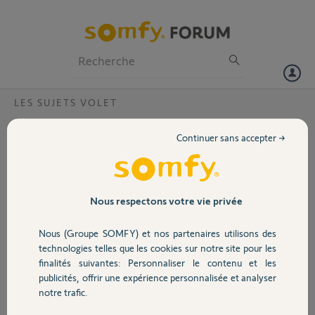
Particuliers
Professionnels
Forum
LES SUJETS VOLET
Volet
Telecommande telis ?
Continuer sans accepter →
Bonjour,
Portail
Ma télécommande devient collante sur les
touches et les cotés et commence à se
Garage
Nous respectons votre vie privée
désagréger.
Nous (Groupe SOMFY) et nos partenaires utilisons des
Problème qualité...c'est clair...j'ai vu sur réseau
Sécurité
technologies telles que les cookies sur notre site pour les
social d'autres personnes avec même
finalités suivantes: Personnaliser le contenu et les
problème....
publicités, offrir une expérience personnalisée et analyser
Est-il possible de changer touche et contour ?
Domotique
notre trafic.
Merci,