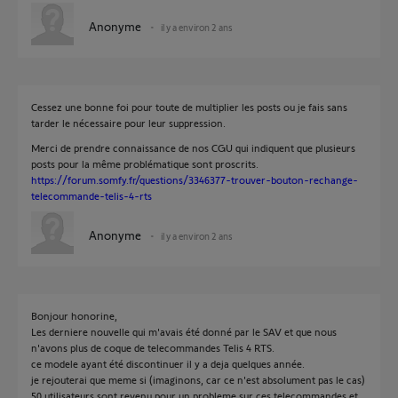
Anonyme
il y a environ 2 ans
Cessez une bonne foi pour toute de multiplier les posts ou je fais sans
tarder le nécessaire pour leur suppression.
Merci de prendre connaissance de nos CGU qui indiquent que plusieurs
posts pour la même problématique sont proscrits.
https://forum.somfy.fr/questions/3346377-trouver-bouton-rechange-
telecommande-telis-4-rts
Anonyme
il y a environ 2 ans
Bonjour honorine,
Les derniere nouvelle qui m'avais été donné par le SAV et que nous
n'avons plus de coque de telecommandes Telis 4 RTS.
ce modele ayant été discontinuer il y a deja quelques année.
je rejouterai que meme si (imaginons, car ce n'est absolument pas le cas)
50 utilisateurs sont revenu pour un probleme sur ces telecommandes et