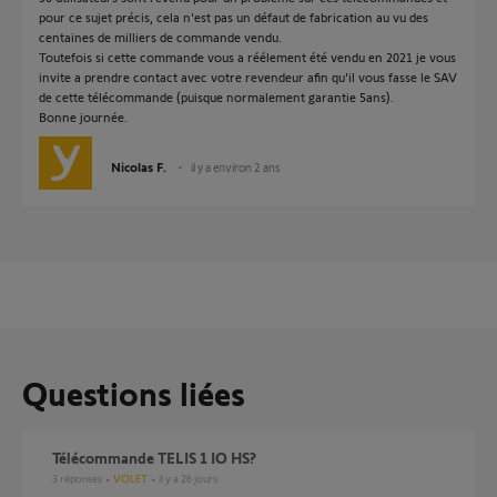
pour ce sujet précis, cela n'est pas un défaut de fabrication au vu des
centaines de milliers de commande vendu.
Toutefois si cette commande vous a réélement été vendu en 2021 je vous
invite a prendre contact avec votre revendeur afin qu'il vous fasse le SAV
de cette télécommande (puisque normalement garantie 5ans).
Bonne journée.
Nicolas F.
il y a environ 2 ans
Questions liées
Télécommande TELIS 1 IO HS?
3
réponses
VOLET
il y a 26 jours