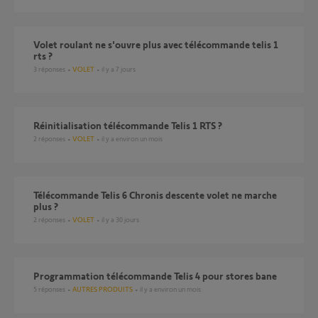
Volet roulant ne s'ouvre plus avec télécommande telis 1
rts ?
3
réponses
VOLET
il y a 7 jours
réinitialisation télécommande Telis 1 RTS ?
2
réponses
VOLET
il y a environ un mois
Télécommande Telis 6 Chronis descente volet ne marche
plus ?
2
réponses
VOLET
il y a 30 jours
Programmation télécommande Telis 4 pour stores bane
5
réponses
AUTRES PRODUITS
il y a environ un mois