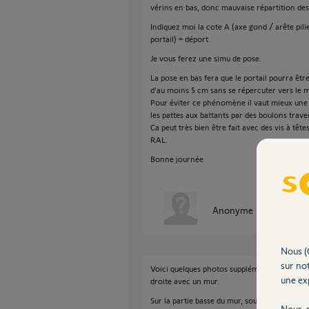
vérins en bas, donc mauvaise répartition des 
Indiquez moi la cote A (axe gond / arête pilie
portail) = déport.
Je vous ferez une simu de pose.
La pose en bas fera que le portail pourra êt
d'au moins 5 cm sans se répercuter vers le mi
Pour éviter ce phénomène il vaut mieux une po
les pattes aux battants par des boulons trave
Ca peut très bien être fait avec des vis à têt
RAL.
Bonne journée
Anonyme
il y a environ
Nous (
sur not
Voici quelques photos supplémentaires, en eff
une exp
droite avec un mur.
Sur la partie basse du mur, sous la couvertin
Nous r