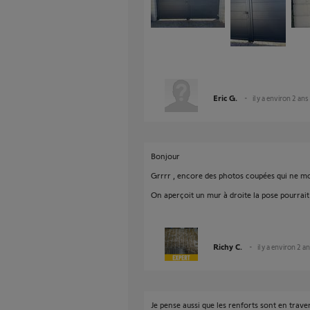
Eric G.
il y a environ 2 ans
Bonjour
Grrrr , encore des photos coupées qui ne mon
On aperçoit un mur à droite la pose pourrait n
Richy C.
il y a environ 2 a
Je pense aussi que les renforts sont en trave