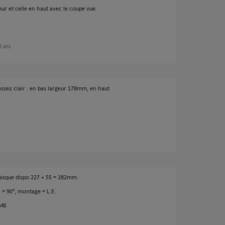
ur et celle en haut avec le coupe vue.
 2 ans
 assez clair : en bas largeur 178mm, en haut
uisque dispo 227 + 55 = 282mm.
a = 90°, montage = L.E.
M8.