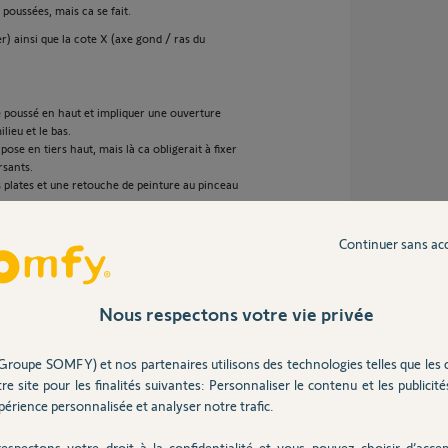
poussées, mais ca se fait.
r) ainsi que la cote X (axe gond / ras du
re poussé en haut et impliquer une ouverture
lieu et le bas.
se en tiers haut, mais là ca obligerait à fixer
rsants.
es plates et une retouche de peinture au pinceau
Continuer sans ac
 2 ans
Nous respectons votre vie privée
Groupe SOMFY) et nos partenaires utilisons des technologies telles que les 
re site pour les finalités suivantes: Personnaliser le contenu et les publicités
et pour ne rien faciliter j'ai une contrainte à
érience personnalisée et analyser notre trafic.
e, je n'ai que 178mm de largeur, quand au
espectons votre droit à la confidentialité et vous pouvez choisir d’accep