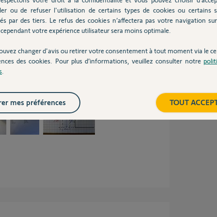
sade j'ai 227mm.
ler ou de refuser l'utilisation de certains types de cookies ou certains s
5mm, et avec l'arrête du pilier j'ai un recul de
és par des tiers. Le refus des cookies n’affectera pas votre navigation sur 
e.
cependant votre expérience utilisateur sera moins optimale.
ndées, mes excuses si ce n'est pas le cas...
ouvez changer d'avis ou retirer votre consentement à tout moment via le ce
esure prises hier, avec la roue Somfy, qui me
ences des cookies. Pour plus d’informations, veuillez consulter notre
poli
e du gond, et donc prévu de mettre une cale de
s
.
tuel (vu ca sur un autre fil de discussion si je
er mes préférences
TOUT ACCEP