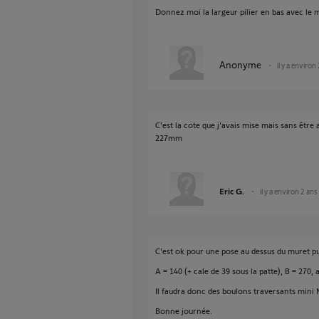
Donnez moi la largeur pilier en bas avec le m
Anonyme
il y a environ
C'est la cote que j'avais mise mais sans être
227mm
Eric G.
il y a environ 2 ans
C'est ok pour une pose au dessus du muret p
A = 140 (+ cale de 39 sous la patte), B = 270, 
Il faudra donc des boulons traversants mini 
Bonne journée.