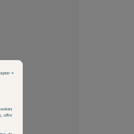
cepter →
cookies
, offrir
ter, de