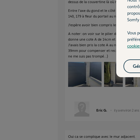
dessus de la couvertine là où repose la palis
contrô
Entre l'axe du gond et le côté du pilier, j'ai 5
propos
140, 179 à fleur du portail au niveau de la lam
Somfy 
J'espère avoir bien compris les mesures dema
Vous p
A noter: on voir sur le pilier de droite les m
préfér
donne une cote A de 14cm et B de 25.
J'avais bien pris la cote A au niveau de l'ax
cookie
39mm pour compenser et recréer le vantail vir
ne me suis pas trompé...)
Gér
Eric G.
il y a environ 2 ans
Oui ca se complique avec le mur adjacent.