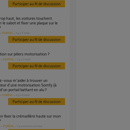
Participer au fil de discussion
r le sabot et fixer une plaque sur le
?
PORTAIL
il y a 7 mois
Participer au fil de discussion
ation sur piliers motorisation ?
PORTAIL
il y a 3 mois
s
Participer au fil de discussion
ateur d'une motorisation Somfy (à
 d'un portail battant en alu ?
PORTAIL
il y a 8 mois
Participer au fil de discussion
?
PORTAIL
il y a environ un mois
s