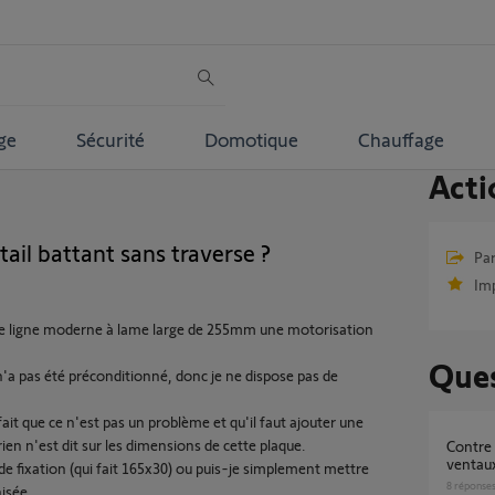
ge
Sécurité
Domotique
Chauffage
Acti
ail battant sans traverse ?
Par
Im
IB de ligne moderne à lame large de 255mm une motorisation
Ques
 n'a pas été préconditionné, donc je ne dispose pas de
fait que ce n'est pas un problème et qu'il faut ajouter une
en n'est dit sur les dimensions de cette plaque.
Contre plaques pour fixation ferrure vérin sur
ventau
e fixation (qui fait 165x30) ou puis-je simplement mettre
8
réponse
nisée.