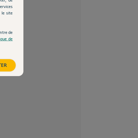
ervices
le site
ntre de
tique de
TER