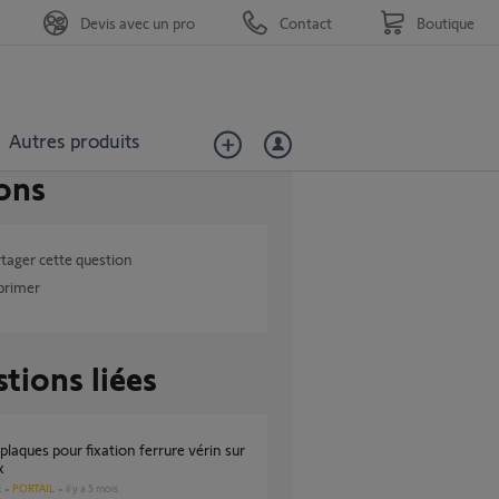
Devis avec un pro
Contact
Boutique
Autres produits
ons
tager cette question
primer
tions liées
x
PORTAIL
il y a 5 mois
s