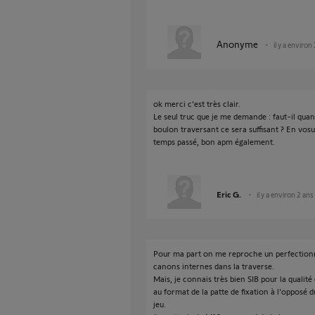
Anonyme
il y a environ
ok merci c'est très clair.
Le seul truc que je me demande : faut-il qu
boulon traversant ce sera suffisant ? En vos
temps passé, bon apm également.
Eric G.
il y a environ 2 ans
Pour ma part on me reproche un perfectionn
canons internes dans la traverse.
Mais, je connais très bien SIB pour la qualité 
au format de la patte de fixation à l'opposé 
jeu.