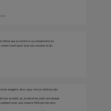
 2 ans
and même que je renforce ou simplement en
u remerrciant pour tout vos conseils et du
isme exagéré, donc pour moi je mettrais des
de leur produit, et, je placerais juste une plaque
du battant avec une visserie M10 percée sans