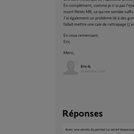
En complément, comme je n'ai pas l'épai
insert filetés M8, ce qui me semble suffis
J'ai également un problème lié à des gon
fallait mettre une cale de rattrapage (j'ai
En vous remerciant.
Eric
Merci,
Eric G.
il y a environ 2 ans
Réponses
Avec une photo du portail ce serait beaucoup 