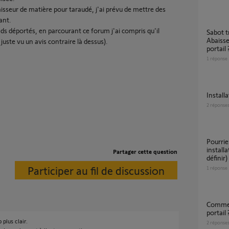
sseur de matière pour taraudé, j'ai prévu de mettre des
ant.
ds déportés, en parcourant ce forum j'ai compris qu'il
Sabot trop haut, les voitures touchent.
Abaisse
 juste vu un avis contraire là dessus).
portail 
1
réponse
install
2
réponse
Pourriez-vous m'aider à trouver un
install
Partager cette question
définir)
Participer au fil de discussion
1
réponse
Commen fixer la crémaillère haute sur mon
portail 
plus clair.
2
réponse