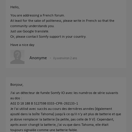
Hello,
You are addressing a French forum.
At least for the sake of politeness, please write in French so that the
community understands you.
Just use Google translate.
Or, please contact Somfy support in your country.
Have a nice day
Anonyme
il y a environ 2 ans
Bonjour,
J'ai un détecteur de fumée Somfy IO avec les numéros de série suivants
au dos :
A02 D 18 188 B 5127598 0333-CPR-292133-1
Je l'ai utilisé avec succès au cours des dernières années (également
ajouté dans la boîte Tahoma) jusqu'à ce qu'il n'y ait plus de batterie et que
je doive remplacer la batterie (la petite, pas celle de 9 V). Cependant,
après avoir changé la batterie, j'ai vu que dans Tahoma, elle était
toujours signalée comme une batterie faible.