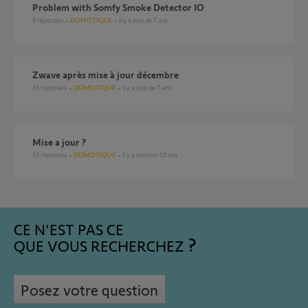
Problem with Somfy Smoke Detector IO
9
réponses
DOMOTIQUE
il y a plus de 7 ans
Zwave après mise à jour décembre
33
réponses
DOMOTIQUE
il y a plus de 7 ans
mise a jour ?
59
réponses
DOMOTIQUE
il y a environ 10 ans
CE N'EST PAS CE
QUE VOUS RECHERCHEZ
Posez votre question