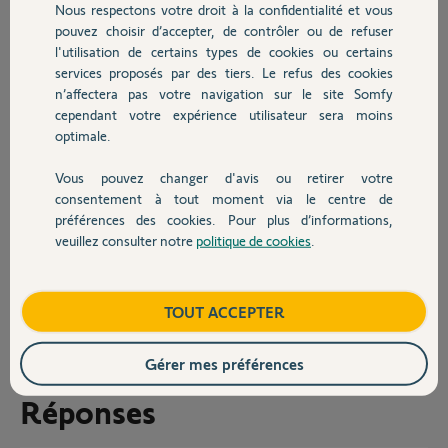
Nous respectons votre droit à la confidentialité et vous
However, I believe that the sensor was not reset because the led
Chauffage
pouvez choisir d’accepter, de contrôler ou de refuser
didn't start to blink indefinitely. I tried to add it to Tahoma but on web
l'utilisation de certains types de cookies ou certains
page it said that the sensor was not found.
services proposés par des tiers. Le refus des cookies
Autres produits
My question: how can I hardware reset somehow this sensor
n’affectera pas votre navigation sur le site Somfy
because it seems the option with 6 beeps is not working.
cependant votre expérience utilisateur sera moins
Also, while adding in Tahoma it says I need to press the test button
optimale.
more than 5 seconds until the led reacts - but in what way it reacts?
Vous pouvez changer d'avis ou retirer votre
Other than that, the smoke detector seems to be operational since
Devis avec un pro
consentement à tout moment via le centre de
the test led blinks once each 60 seconds signaling it is healthy.
préférences des cookies. Pour plus d’informations,
Merci,
veuillez consulter notre
politique de cookies
.
Contact
Mihai
Mihai M.
Boutique
TOUT ACCEPTER
il y a environ 2 ans
Gérer mes préférences
Réponses