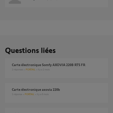
Questions liées
Carte électronique Somfy AXOVIA 220B RTS FR
2
réponses
PORTAIL
il y a 2 mois
Carte électronique axovia 220b
1
réponse
PORTAIL
il y a 6 mois