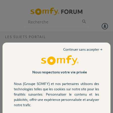
Particuliers
Professionnels
Forum
LES SUJETS PORTAIL
Volet
carte electronique axovia 220b rts?
Continuer sans accepter →
Bonjour,
Portail
j'ai une ouverture de portail axovia 220b rts depuis 2021 cela fait 3 fois
que la carte électronique grille au niveau de l'alimentation avez vous
eu ce genre de problème merci de vos réponses
Garage
Nous respectons votre vie privée
Merci,
Nous (Groupe SOMFY) et nos partenaires utilisons des
Sécurité
technologies telles que les cookies sur notre site pour les
guy L.
finalités suivantes: Personnaliser le contenu et les
il y a presque 2 ans
publicités, offrir une expérience personnalisée et analyser
Domotique
Participer au fil de discussion
notre trafic.