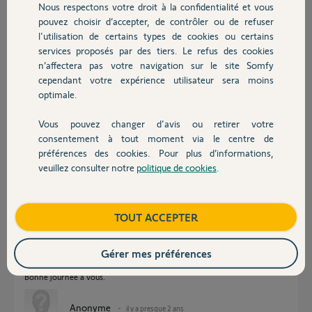
Nous respectons votre droit à la confidentialité et vous
Chauffage
pouvez choisir d’accepter, de contrôler ou de refuser
Réponses
l'utilisation de certains types de cookies ou certains
services proposés par des tiers. Le refus des cookies
Autres produits
n’affectera pas votre navigation sur le site Somfy
Bonjour
cependant votre expérience utilisateur sera moins
optimale.
Si les cartes grillent sans arrêt, c'est qu'il y a un problème sur
l'installation. D'ailleurs, la carte grille à quel niveau ?
Avez-vous mesuré la tension aux bornes de la carte ?
Vous pouvez changer d'avis ou retirer votre
Est-ce que débrayé, le portail manœuvre sans effort ?
Devis avec un pro
consentement à tout moment via le centre de
Bonne journée !
préférences des cookies. Pour plus d’informations,
veuillez consulter notre
politique de cookies
.
Contact
Jean-Luc B.
il y a presque 2 ans
Boutique
TOUT ACCEPTER
3 fois en 4 ans ???? Il faudra impérativement vérifier la ligne dédiée qui
Gérer mes préférences
doit être en défaut.
Bonne journée à vous.
Anonyme
il y a presque 2 ans