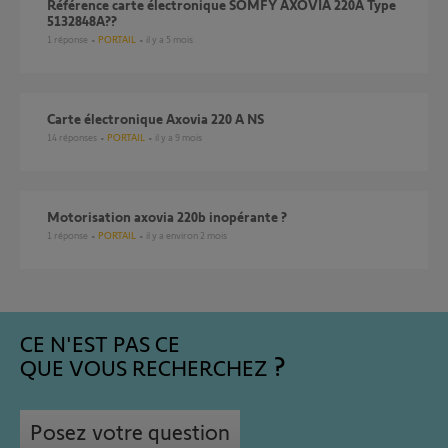
Référence carte électronique SOMFY AXOVIA 220A Type
5132848A??
1
réponse
PORTAIL
il y a 5 mois
Carte électronique Axovia 220 A NS
14
réponses
PORTAIL
il y a 9 mois
motorisation axovia 220b inopérante ?
1
réponse
PORTAIL
il y a environ 2 mois
CE N'EST PAS CE
QUE VOUS RECHERCHEZ
Posez votre question