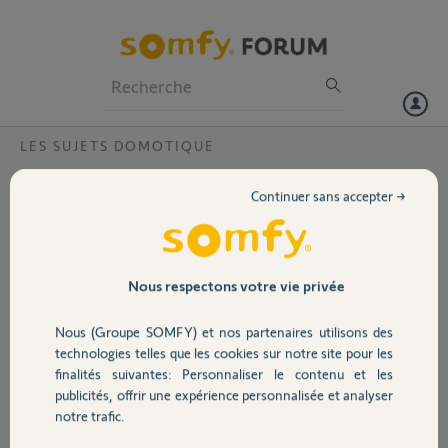
Particuliers
Professionnels
Forum
LES SUJETS DOMOTIQUE
Volet
Cablage recteur Izymo io
Continuer sans accepter →
Bonjour,
Portail
je souhaite installer des modules sur
chacun de mes volets roulants. Je
Garage
Nous respectons votre vie privée
précise que mes bases en électricité
remontent à la classe de 3ème il y a
Nous (Groupe SOMFY) et nos partenaires utilisons des
plus de 30 ans.
Sécurité
technologies telles que les cookies sur notre site pour les
Hors terre, j'ai 3 câbles côté moteur
finalités suivantes: Personnaliser le contenu et les
et 3 côté alim (tableau électrique
publicités, offrir une expérience personnalisée et analyser
avec module volets roulants TEBIS).
Domotique
notre trafic.
Je voulais installer le module Izimo
derrière la plaque de dérivation mais