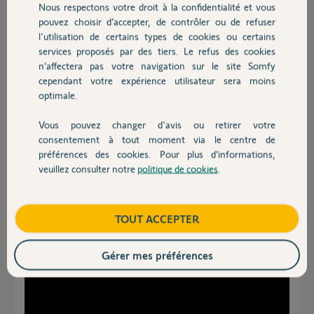
je ne sais pas quoi faire coté alim...
Nous respectons votre droit à la confidentialité et vous
Chauffage
j'ai un câble noir "en trop".
pouvez choisir d’accepter, de contrôler ou de refuser
Merci d'avance pour votre aide.
l'utilisation de certains types de cookies ou certains
services proposés par des tiers. Le refus des cookies
Autres produits
Stéphane
n’affectera pas votre navigation sur le site Somfy
cependant votre expérience utilisateur sera moins
Stéphane G.
optimale.
il y a presque 2 ans
Participer au fil de discussion
Vous pouvez changer d'avis ou retirer votre
Devis avec un pro
consentement à tout moment via le centre de
préférences des cookies. Pour plus d’informations,
veuillez consulter notre
politique de cookies
.
Contact
Réponses
Boutique
TOUT ACCEPTER
Bonjour
Ci joint le Tuto correspondant
Gérer mes préférences