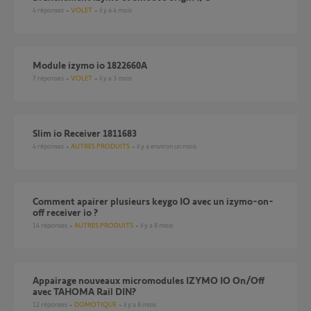
4
réponses
VOLET
il y a 4 mois
Module izymo io 1822660A
7
réponses
VOLET
il y a 3 mois
Slim io Receiver 1811683
4
réponses
AUTRES PRODUITS
il y a environ un mois
Comment apairer plusieurs keygo IO avec un izymo-on-
off receiver io ?
14
réponses
AUTRES PRODUITS
il y a 8 mois
Appairage nouveaux micromodules IZYMO IO On/Off
avec TAHOMA Rail DIN?
12
réponses
DOMOTIQUE
il y a 8 mois