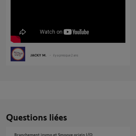
JACKY M.
il y a presque 2 ans
Questions liées
Branchement izymo et Smoove origin I/O