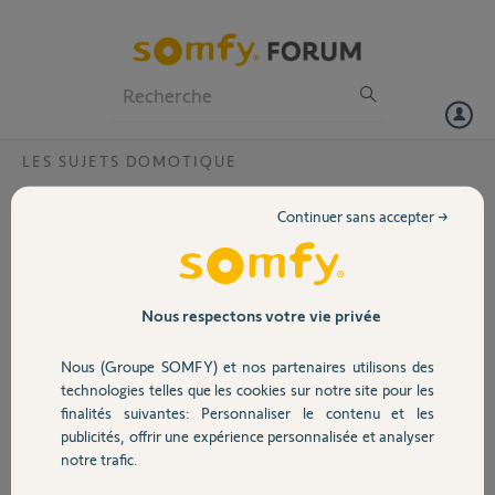
Particuliers
Professionnels
Forum
LES SUJETS DOMOTIQUE
Volet
Appairage nouveaux micromodules IZYMO
Continuer sans accepter →
IO On/Off avec TAHOMA Rail DIN?
Portail
Bonjour,
J'ai remplacé 2 micromodules d'éclairage Zwave par des
Garage
micromodules IZYMO IO On/Off. Je n'arrive malheureusement pas à
Nous respectons votre vie privée
les appairer avec l'application TAHOMA (Ajouter un équipement -->
lumières & prises --> SOMFY --> Micro-module --> interrupteur
Nous (Groupe SOMFY) et nos partenaires utilisons des
Sécurité
mural --> Micro-module IZYMO IO --> Prog > 3 sec --> Veuillez
technologies telles que les cookies sur notre site pour les
contacter le support pour être accompagné dans la démarche à
finalités suivantes: Personnaliser le contenu et les
suivre...)
publicités, offrir une expérience personnalisée et analyser
Domotique
Je possède une box TAHOMA Rail Din V1.
notre trafic.
Merci par avance pour votre aide précieuse.
Cordialement,