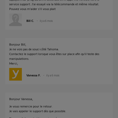
service support. J'ai essayé via la télécommande et même résultat.
Pouvez vous m'aider s'il vous plait
Bill C.
il y a 6 mois
Bonjour Bill,
Je ne vois pas de souci côté Tahoma.
Contactez le support lorsque vous êtes sur place afin qu'il teste des
manipulations.
Merci,
Vanessa F.
il y a 6 mois
Bonjour Vanessa,
Je vous remercie pour le retour.
Je vais appeler le support dès que possible.