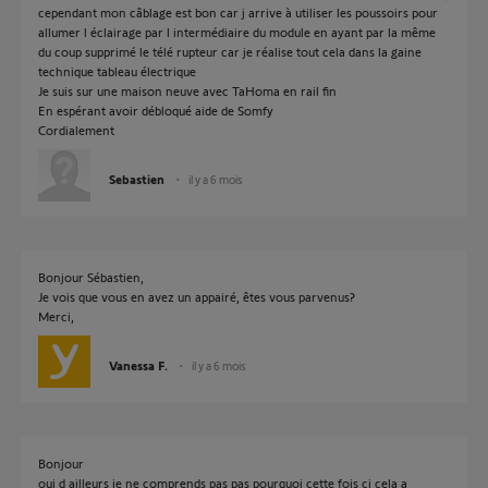
cependant mon câblage est bon car j arrive à utiliser les poussoirs pour
allumer l éclairage par l intermédiaire du module en ayant par la même
du coup supprimé le télé rupteur car je réalise tout cela dans la gaine
technique tableau électrique
Je suis sur une maison neuve avec TaHoma en rail fin
En espérant avoir débloqué aide de Somfy
Cordialement
Sebastien
il y a 6 mois
Bonjour Sébastien,
Je vois que vous en avez un appairé, êtes vous parvenus?
Merci,
Vanessa F.
il y a 6 mois
Bonjour
oui d ailleurs je ne comprends pas pas pourquoi cette fois ci cela a