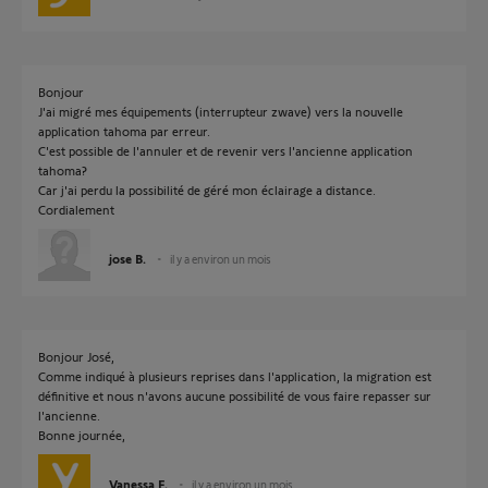
Bonjour
J'ai migré mes équipements (interrupteur zwave) vers la nouvelle
application tahoma par erreur.
C'est possible de l'annuler et de revenir vers l'ancienne application
tahoma?
Car j'ai perdu la possibilité de géré mon éclairage a distance.
Cordialement
jose B.
il y a environ un mois
Bonjour José,
Comme indiqué à plusieurs reprises dans l'application, la migration est
définitive et nous n'avons aucune possibilité de vous faire repasser sur
l'ancienne.
Bonne journée,
Vanessa F.
il y a environ un mois