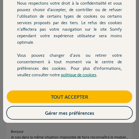
Nous respectons votre droit à la confidentialité et vous
Chauffage
pouvez choisir d’accepter, de contrôler ou de refuser
Pierre M.
l'utilisation de certains types de cookies ou certains
il y a 8 mois
services proposés par des tiers. Le refus des cookies
Autres produits
Participer au fil de discussion
n’affectera pas votre navigation sur le site Somfy
cependant votre expérience utilisateur sera moins
optimale.
Réponses
Vous pouvez changer d'avis ou retirer votre
Devis avec un pro
consentement à tout moment via le centre de
préférences des cookies. Pour plus d’informations,
Bonjour Pierre,
veuillez consulter notre
politique de cookies
.
Contact
J'ai fais une manipulation sur votre box, si vous ne parvenez toujours pas
à appairer vos Izymo je vous invite à contacter le service support.
Bonne journée,
Boutique
TOUT ACCEPTER
Vanessa F.
il y a 8 mois
Gérer mes préférences
Bonjour
Je suis dans la même situation impossible de faire reconnaître le module ,