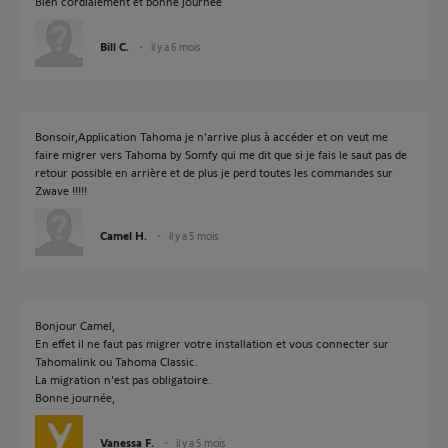
Bien cordialement et bonne journée
Bill C.
il y a 6 mois
Bonsoir,Application Tahoma je n’arrive plus à accéder et on veut me
faire migrer vers Tahoma by Somfy qui me dit que si je fais le saut pas de
retour possible en arrière et de plus je perd toutes les commandes sur
Zwave !!!!!
Camel H.
il y a 5 mois
Bonjour Camel,
En effet il ne faut pas migrer votre installation et vous connecter sur
Tahomalink ou Tahoma Classic.
La migration n'est pas obligatoire.
Bonne journée,
Vanessa F.
il y a 5 mois