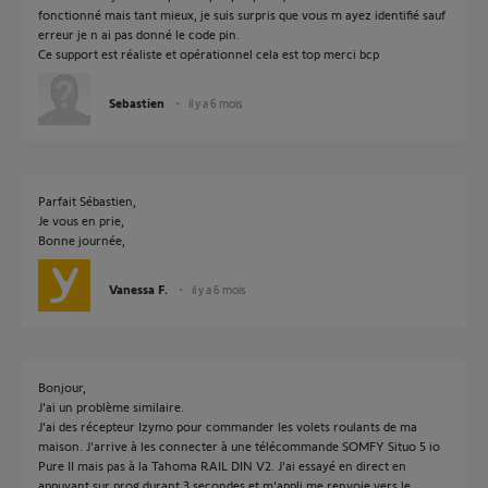
fonctionné mais tant mieux, je suis surpris que vous m ayez identifié sauf
erreur je n ai pas donné le code pin.
Ce support est réaliste et opérationnel cela est top merci bcp
Sebastien
il y a 6 mois
Parfait Sébastien,
Je vous en prie,
Bonne journée,
Vanessa F.
il y a 6 mois
Bonjour,
J'ai un problème similaire.
J'ai des récepteur Izymo pour commander les volets roulants de ma
maison. J'arrive à les connecter à une télécommande SOMFY Situo 5 io
Pure II mais pas à la Tahoma RAIL DIN V2. J'ai essayé en direct en
appuyant sur prog durant 3 secondes et m'appli me renvoie vers le