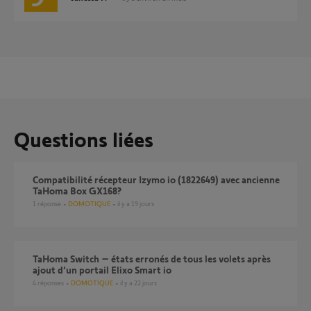
Questions liées
Compatibilité récepteur Izymo io (1822649) avec ancienne
TaHoma Box GX168?
1
réponse
DOMOTIQUE
il y a 19 jours
TaHoma Switch – états erronés de tous les volets après
ajout d’un portail Elixo Smart io
4
réponses
DOMOTIQUE
il y a 22 jours