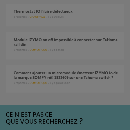
Thermostat IO filaire défectueux
3
réponses
CHAUFFAGE
il y a 30 jours
Module IZYMO on off impossible à connecter sur TaHoma
rail din
9
réponses
DOMOTIQUE
il y a 6 mois
Comment ajouter un micromodule émetteur IZYMO io de
la marque SOMFY réf. 1822609 sur une Tahoma switch ?
9
réponses
DOMOTIQUE
il y a plus d'un an
CE N'EST PAS CE
QUE VOUS RECHERCHEZ