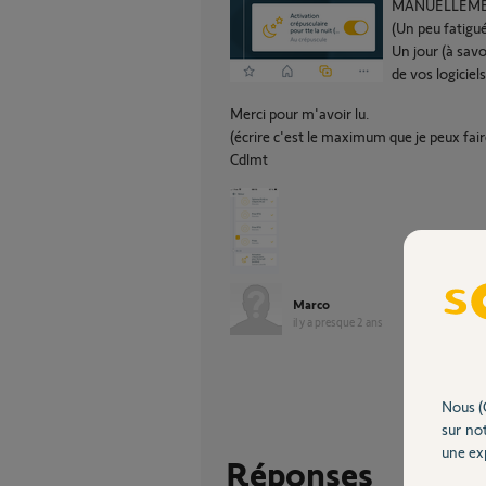
MANUELLEME
(Un peu fatigué
Un jour (à savo
de vos logiciel
Merci pour m'avoir lu.
(écrire c'est le maximum que je peux fai
Cdlmt
Marco
il y a presque 2 ans
Nous (
sur not
une exp
Réponses