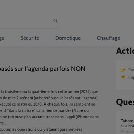
ge
Sécurité
Domotique
Chauffage
Acti
basés sur l'agenda parfois NON
Par
Im
 la troisième ou la quatrième fois cette année (2024) que
un de mes 2 scénarii (aube/crépuscule basés sur l'agenda)
Ques
xécuté ce matin du 18/8. À chaque fois, ils semblent se
ent "dans la nature" sans rien demander (/faire ou
n ne retrouve plus aucune trace dans l'appli (iPhone dans
Tahoma Switch exécute-t-elle les scénarios
te...
si la b
r toutes les opérations qui y étaient paramétrées
10
répons