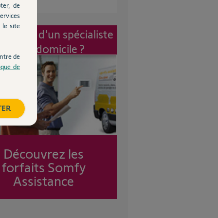
ter, de
ervices
le site
vention d'un spécialiste
à mon domicile ?
ntre de
tique de
TER
Découvrez les
forfaits Somfy
Assistance