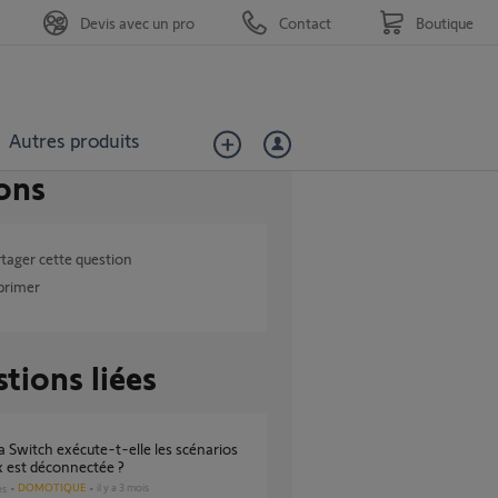
Devis avec un pro
Contact
Boutique
Autres produits
ons
tager cette question
primer
tions liées
ox est déconnectée ?
DOMOTIQUE
il y a 3 mois
es