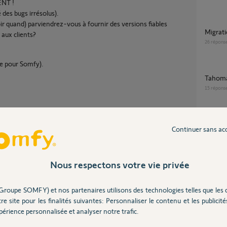
NT !
 des bugs irrésolus).
ir quand) parviendrez-vous à fournir des versions fiables
Migra
s aux clients?
26
répons
re pour Somfy).
Tahom
15
répons
Tahoma en cas de coupure de courant, puis
Continuer sans ac
coupure
8
réponse
Nous respectons votre vie privée
[Tahoma Switch] - Lumière fixe rouge
Partager cette question
dessous
Groupe SOMFY) et nos partenaires utilisons des technologies telles que les 
Participer au fil de discussion
16
répons
re site pour les finalités suivantes: Personnaliser le contenu et les publicités
érience personnalisée et analyser notre trafic.