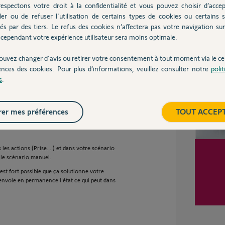
espectons votre droit à la confidentialité et vous pouvez choisir d’accep
ler ou de refuser l'utilisation de certains types de cookies ou certains s
e pour vous.
és par des tiers. Le refus des cookies n’affectera pas votre navigation sur 
Inter
cependant votre expérience utilisateur sera moins optimale.
ouvez changer d'avis ou retirer votre consentement à tout moment via le ce
ences des cookies. Pour plus d’informations, veuillez consulter notre
poli
 2 ans
s
.
er mes préférences
TOUT ACCEP
réaliser simplement l'action manuelle en cas
les actions (Prise....) et dans votre scénario
 le scénario manuel.
l est fort possible que ça solutionne votre
envoie en permanence l'état ce qui peut dans