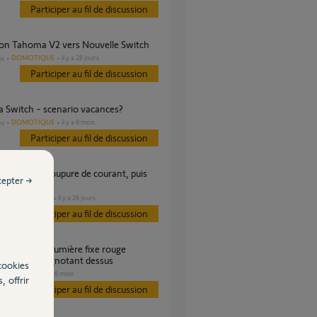
Participer au fil de discussion
tion Tahoma V2 vers Nouvelle Switch
DOMOTIQUE
il y a 28 jours
es
Participer au fil de discussion
a Switch - scenario vacances?
DOMOTIQUE
il y a 8 mois
es
Participer au fil de discussion
cepter →
 Internet
DOMOTIQUE
il y a 28 jours
s
Participer au fil de discussion
 et blanc grignotant dessus
cookies
VOLET
il y a 6 mois
es
, offrir
Participer au fil de discussion