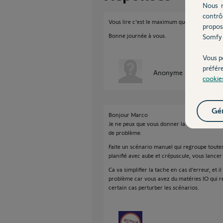
Nous r
contrô
Vous lire c'est le maximum que je puisse fair
propos
Bonne journée à vous.
Somfy 
Vous p
préfér
Anonyme
il y a presque
cookie
Gér
Bonjour Marco
Je ne peux que vous donner la solution pour 
de problème.
Faite un scénario manuel qui regroupe toutes 
planifié avec aube et crépuscule, vous lancer
Ca va simplifier la tache en cas d'erreur, et i
problème car vous avez du matéries IO qui r
certain cas perturber les scénarios.