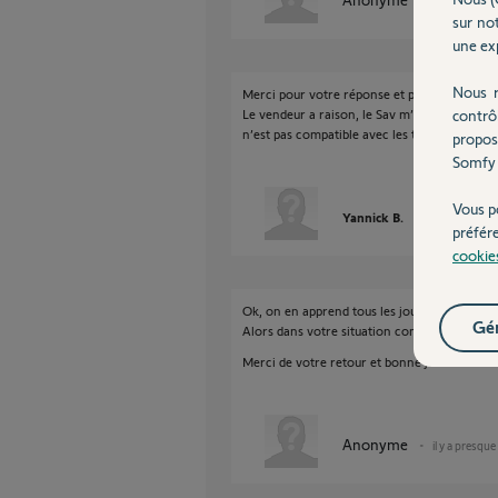
il y a presque
sur not
une exp
Nous r
Merci pour votre réponse et pour le tel de S
contrô
Le vendeur a raison, le Sav m’a dit la même
n’est pas compatible avec les télécommandes 
propos
Somfy 
Vous p
Yannick B.
il y a presque 
préfér
cookie
Ok, on en apprend tous les jours.
Gér
Alors dans votre situation comment allez vou
Merci de votre retour et bonne journée.
Anonyme
il y a presque