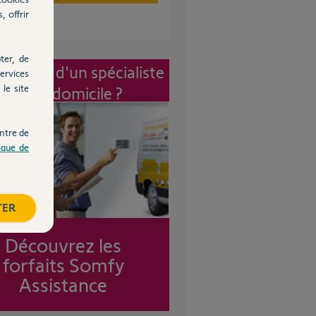
, offrir
ter, de
vention d'un spécialiste
ervices
le site
à mon domicile ?
ntre de
tique de
TER
Découvrez les
forfaits Somfy
Assistance