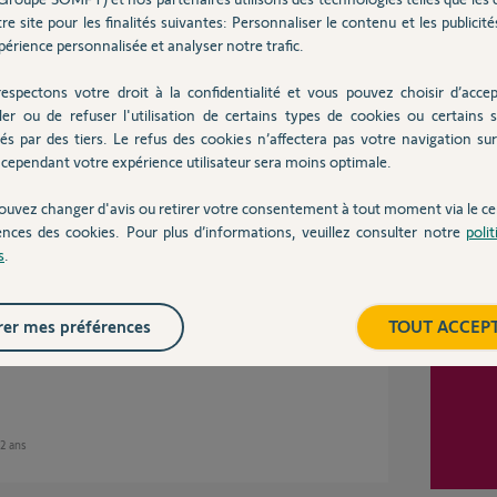
 2 ans
re site pour les finalités suivantes: Personnaliser le contenu et les publicités
érience personnalisée et analyser notre trafic.
espectons votre droit à la confidentialité et vous pouvez choisir d’accep
omfy.
Inter
ler ou de refuser l'utilisation de certains types de cookies ou certains s
 chose. Mes télécommandes on un indice A qui
d’aujourd’hui (indice C).
és par des tiers. Le refus des cookies n’affectera pas votre navigation sur 
cependant votre expérience utilisateur sera moins optimale.
ouvez changer d'avis ou retirer votre consentement à tout moment via le ce
2 ans
ences des cookies. Pour plus d’informations, veuillez consulter notre
poli
s
.
er mes préférences
TOUT ACCEP
s faire ?
 2 ans