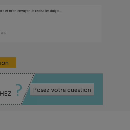
core et m'en envoyer. Je croise les doigts...
2 ans
sion
Posez votre question
CHEZ