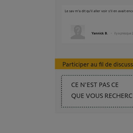
Le sav m'a dit qu'il aller voir s'il en avait en
Yannick B.
il y a presque 
Participer au fil de discus
CE N'EST PAS CE
QUE VOUS RECHER