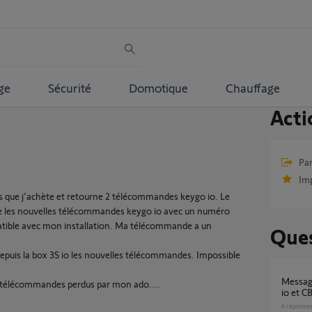
ge
Sécurité
Domotique
Chauffage
Acti
Par
Im
nts que j'achète et retourne 2 télécommandes keygo io. Le
ue les nouvelles télécommandes keygo io avec un numéro
mpatible avec mon installation. Ma télécommande a un
Ques
puis la box 3S io les nouvelles télécommandes. Impossible
message rEF avec tentative appairage Keygo
s télécommandes perdus par mon ado....
io et CB
6
réponse