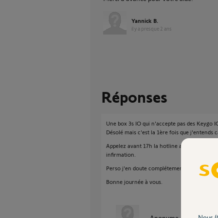
Yannick B.
il y a presque 2 ans
Réponses
Une box 3s IO qui n'accepte pas des Keygo IO
Désolé mais c'est la 1ère fois que j'entends c
Appelez avant 17h la hotline au 0820.055.05
infirmation.
Perso j'en doute complétement.
Bonne journée à vous.
Nous (
Anonyme