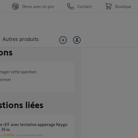
Devis avec un pro
Contact
Boutique
Autres produits
ons
tager cette question
primer
tions liées
 3S io
PORTAIL
il y a environ 2 mois
s