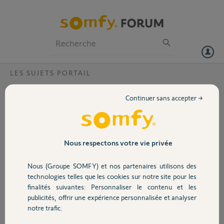
Particuliers
Professionnels
Forum
LES SUJETS PORTAIL
Volet
Compatibilite avec PHOTOCELL MASTER
Continuer sans accepter →
PRO RX 5061133 A ?
Portail
Bonjour,
quelle est la reference de nouvelles cellules photoelectriques pouvant
Garage
Nous respectons votre vie privée
remplacer mes anciennes MASTER PRO 5061133 ?
Nous (Groupe SOMFY) et nos partenaires utilisons des
Merci,
Sécurité
technologies telles que les cookies sur notre site pour les
finalités suivantes: Personnaliser le contenu et les
Philippe B.
publicités, offrir une expérience personnalisée et analyser
Domotique
il y a presque 2 ans
notre trafic.
Participer au fil de discussion