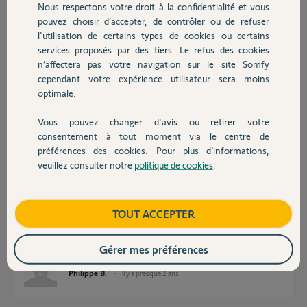
Nous respectons votre droit à la confidentialité et vous
Chauffage
pouvez choisir d’accepter, de contrôler ou de refuser
l'utilisation de certains types de cookies ou certains
Réponses
services proposés par des tiers. Le refus des cookies
Autres produits
n’affectera pas votre navigation sur le site Somfy
cependant votre expérience utilisateur sera moins
Bonjour
optimale.
Voyez la référence 1841233 .
Vous pouvez changer d'avis ou retirer votre
Bonne journée !
Devis avec un pro
consentement à tout moment via le centre de
préférences des cookies. Pour plus d’informations,
Jean-Luc B.
il y a presque 2 ans
veuillez consulter notre
politique de cookies
.
Contact
Boutique
TOUT ACCEPTER
Merci, c'est exactement ce que je cherchais. Il a suffit de remplacer la
carte du récepteur. Le boîtier est strictement le même. J'ai maintenant un
émetteur neuf en attente.
Gérer mes préférences
Philippe B.
il y a presque 2 ans