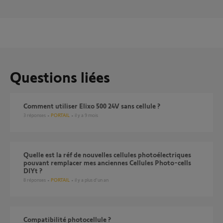
Questions liées
Comment utiliser Elixo 500 24V sans cellule ?
3
réponses
PORTAIL
il y a 9 mois
quelle est la réf de nouvelles cellules photoélectriques
pouvant remplacer mes anciennes Cellules Photo-cells
DIYt ?
8
réponses
PORTAIL
il y a plus d'un an
compatibilité photocellule ?