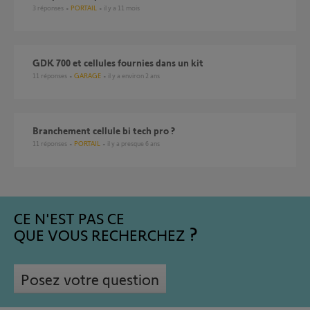
3
réponses
PORTAIL
il y a 11 mois
GDK 700 et cellules fournies dans un kit
11
réponses
GARAGE
il y a environ 2 ans
branchement cellule bi tech pro ?
11
réponses
PORTAIL
il y a presque 6 ans
CE N'EST PAS CE
QUE VOUS RECHERCHEZ
Posez votre question