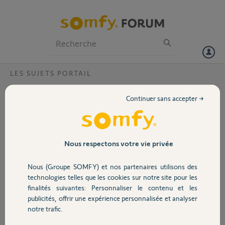
Particuliers
Professionnels
Forum
LES SUJETS PORTAIL
Volet
Réouverture intempestive portail élixo
Continuer sans accepter →
smart io
Portail
Bonjour,
Depuis notre retour de vacances notre portail se réouvre en fin de
Garage
Nous respectons votre vie privée
fermeture à chaque fois que nous le commandons par TaHoma ou
Google ainsi que Somfy protect. Par contre avec les clés io pas de
Nous (Groupe SOMFY) et nos partenaires utilisons des
soucis.
Sécurité
technologies telles que les cookies sur notre site pour les
Pourrais je avoir de l’aide ?
finalités suivantes: Personnaliser le contenu et les
publicités, offrir une expérience personnalisée et analyser
Merci,
Domotique
notre trafic.
Manon M.