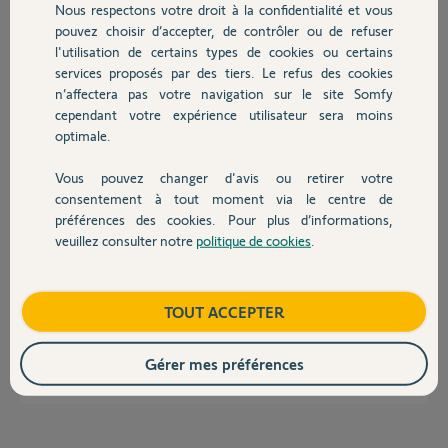
Nous respectons votre droit à la confidentialité et vous
Chauffage
il y a presque 2 ans
pouvez choisir d’accepter, de contrôler ou de refuser
Participer au fil de discussion
l'utilisation de certains types de cookies ou certains
services proposés par des tiers. Le refus des cookies
Autres produits
n’affectera pas votre navigation sur le site Somfy
cependant votre expérience utilisateur sera moins
Réponses
optimale.
Vous pouvez changer d'avis ou retirer votre
Bonjour Manon,
Devis avec un pro
consentement à tout moment via le centre de
Généralement, ce problème intervient lorsqu'il y a des insectes ou autres
préférences des cookies. Pour plus d’informations,
à l'intérieures de vos cellules photo-électriques. Je vous invite donc à
veuillez consulter notre
politique de cookies
.
Contact
vérifier l'état de propreté de ces éléments.
Si le problème persiste, veuillez regarder sur le petit écran de votre
boitier électronique, le code défaut qui apparait.
Boutique
TOUT ACCEPTER
Bonne journée,
Gérer mes préférences
Quentin B.
il y a presque 2 ans