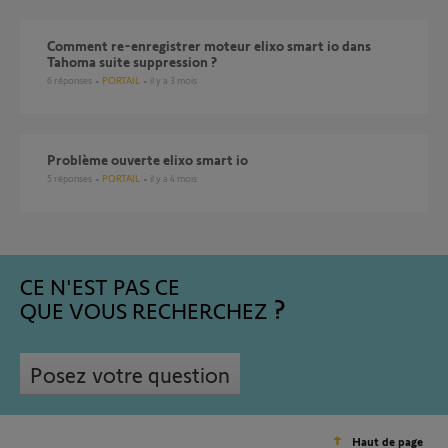
Comment re-enregistrer moteur elixo smart io dans
Tahoma suite suppression ?
6
réponses
PORTAIL
il y a 3 mois
Problème ouverte elixo smart io
5
réponses
PORTAIL
il y a 4 mois
CE N'EST PAS CE
QUE VOUS RECHERCHEZ
Posez votre question
Haut de page