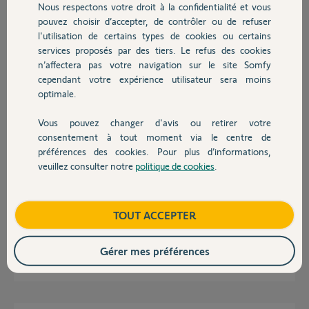
A savoir que les capteur on pas été utilisé depuis 2 ou 3 ans.
Nous respectons votre droit à la confidentialité et vous
Chauffage
pouvez choisir d’accepter, de contrôler ou de refuser
Merci,
l'utilisation de certains types de cookies ou certains
services proposés par des tiers. Le refus des cookies
Autres produits
Maxime L.
n’affectera pas votre navigation sur le site Somfy
il y a presque 2 ans
cependant votre expérience utilisateur sera moins
Participer au fil de discussion
optimale.
Vous pouvez changer d'avis ou retirer votre
Devis avec un pro
consentement à tout moment via le centre de
Réponses
préférences des cookies. Pour plus d’informations,
veuillez consulter notre
politique de cookies
.
Contact
Les Sunis fonctionnent jusqu'à 20m maxi de la Tahoma.
Si les Sunis ne restent pas mémorisés c'est qu'ils HS.
Boutique
TOUT ACCEPTER
Bonne journée à vous.
Gérer mes préférences
Anonyme
il y a presque 2 ans