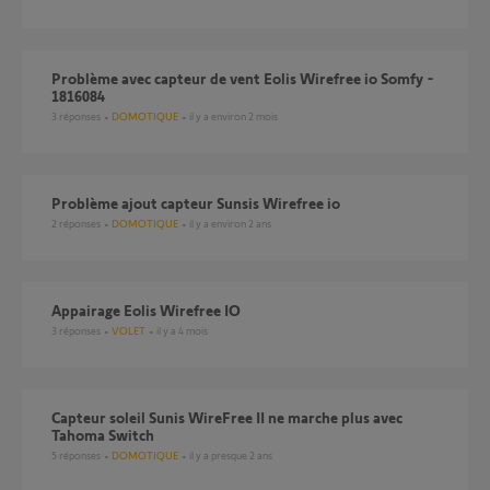
Problème avec capteur de vent Eolis Wirefree io Somfy -
1816084
3
réponses
DOMOTIQUE
il y a environ 2 mois
Problème ajout capteur Sunsis Wirefree io
2
réponses
DOMOTIQUE
il y a environ 2 ans
appairage Eolis Wirefree IO
3
réponses
VOLET
il y a 4 mois
Capteur soleil Sunis WireFree II ne marche plus avec
Tahoma Switch
5
réponses
DOMOTIQUE
il y a presque 2 ans