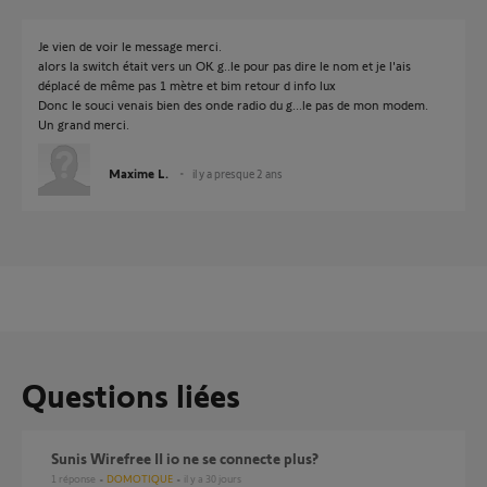
Je vien de voir le message merci.
alors la switch était vers un OK g..le pour pas dire le nom et je l'ais
déplacé de même pas 1 mètre et bim retour d info lux
Donc le souci venais bien des onde radio du g...le pas de mon modem.
Un grand merci.
Maxime L.
il y a presque 2 ans
Questions liées
Sunis Wirefree II io ne se connecte plus?
1
réponse
DOMOTIQUE
il y a 30 jours