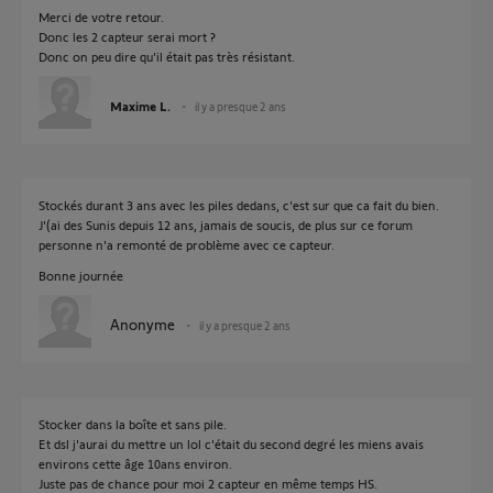
Merci de votre retour.
Donc les 2 capteur serai mort ?
Donc on peu dire qu'il était pas très résistant.
Maxime L.
il y a presque 2 ans
Stockés durant 3 ans avec les piles dedans, c'est sur que ca fait du bien.
J'(ai des Sunis depuis 12 ans, jamais de soucis, de plus sur ce forum
personne n'a remonté de problème avec ce capteur.
Bonne journée
Anonyme
il y a presque 2 ans
Stocker dans la boîte et sans pile.
Et dsl j'aurai du mettre un lol c'était du second degré les miens avais
environs cette âge 10ans environ.
Juste pas de chance pour moi 2 capteur en même temps HS.