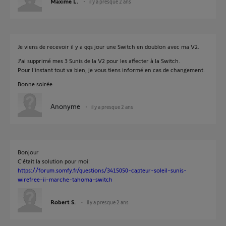
Maxime L.
il y a presque 2 ans
Je viens de recevoir il y a qqs jour une Switch en doublon avec ma V2.
J'ai supprimé mes 3 Sunis de la V2 pour les affecter à la Switch.
Pour l'instant tout va bien, je vous tiens informé en cas de changement.
Bonne soirée
Anonyme
il y a presque 2 ans
Bonjour
C'était la solution pour moi:
https://forum.somfy.fr/questions/3415050-capteur-soleil-sunis-
wirefree-ii-marche-tahoma-switch
Robert S.
il y a presque 2 ans