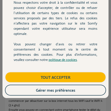
Je suis dubitatif
Nous respectons votre droit à la confidentialité et vous
Chauffage
pouvez choisir d’accepter, de contrôler ou de refuser
Merci,
l'utilisation de certains types de cookies ou certains
services proposés par des tiers. Le refus des cookies
Autres produits
Sebastien P.
n’affectera pas votre navigation sur le site Somfy
il y a presque 2 ans
cependant votre expérience utilisateur sera moins
Participer au fil de discussion
optimale.
Vous pouvez changer d'avis ou retirer votre
Devis avec un pro
consentement à tout moment via le centre de
Réponses
préférences des cookies. Pour plus d’informations,
veuillez consulter notre
politique de cookies
.
Contact
Bonjour Sébastien
Chaque caméra nécessite 5 mégas de débit permanent sur le Wifi, plus le
Boutique
TOUT ACCEPTER
Link qui lui est peu gourmant car pas de vidéo.
A ça il faut ajouté vos autres appareils wifi, et les box internet du marché
ne gères pas plus de 30 a 32 matériels connectés
Gérer mes préférences
Pour tester correctement le wifi avec votre smartphone, il faut
commencer par désactiver sur la box internet tous les WIFI sauf le WIFI 4
(2.4 ghz)
Ensuite vous pouvez en connectant votre smartphone tester le débit du