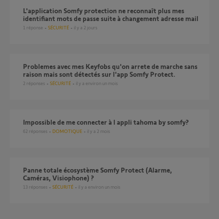
L'application Somfy protection ne reconnaît plus mes
identifiant mots de passe suite à changement adresse mail
1
réponse
SÉCURITÉ
il y a 2 jours
Problemes avec mes Keyfobs qu'on arrete de marche sans
raison mais sont détectés sur l'app Somfy Protect.
2
réponses
SÉCURITÉ
il y a environ un mois
Impossible de me connecter à l appli tahoma by somfy?
62
réponses
DOMOTIQUE
il y a 2 mois
Panne totale écosystème Somfy Protect (Alarme,
Caméras, Visiophone) ?
13
réponses
SÉCURITÉ
il y a environ un mois