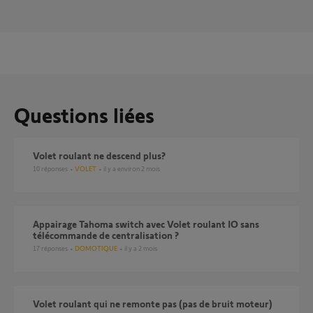
Questions liées
Volet roulant ne descend plus?
10
réponses
VOLET
il y a environ 2 mois
Appairage Tahoma switch avec Volet roulant IO sans
télécommande de centralisation ?
17
réponses
DOMOTIQUE
il y a 2 mois
Volet roulant qui ne remonte pas (pas de bruit moteur)