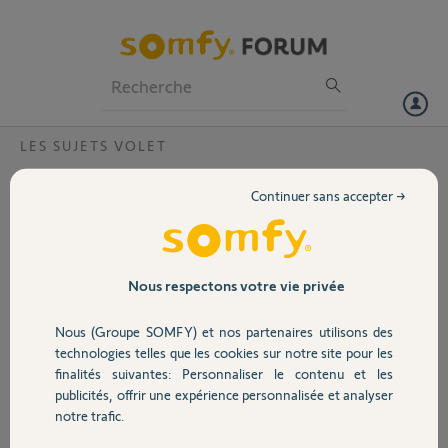
Particuliers
Professionnels
Forum
LES SUJETS VOLET
Volet
Comment faire remonter un volet roulant ?
Continuer sans accepter →
Bonjour,
Portail
J'ai un souci sur un volet roulant Altus RTS 20/17 qui ne remonte plus
. Aucun souci pour la descente mais rien du tout lorsqu'il faut le
remonter hormis un petit "clic" au niveau du moteur qui
Garage
Nous respectons votre vie privée
apparemment communique mais ne réagit pas.
Quelqu'un aurait-il une solution ?
Nous (Groupe SOMFY) et nos partenaires utilisons des
Sécurité
technologies telles que les cookies sur notre site pour les
Merci pour vos retours,
finalités suivantes: Personnaliser le contenu et les
publicités, offrir une expérience personnalisée et analyser
Domotique
olivier S.
notre trafic.
il y a presque 2 ans