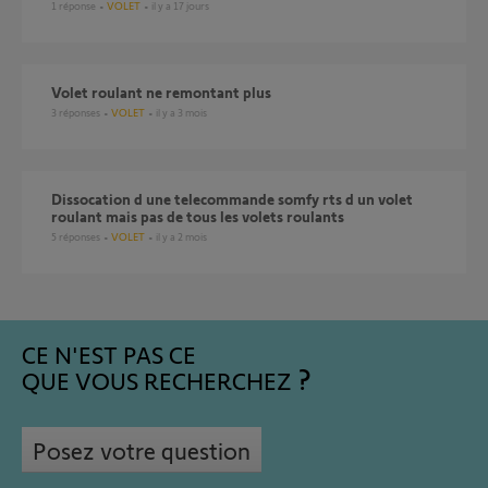
1
réponse
VOLET
il y a 17 jours
Volet roulant ne remontant plus
3
réponses
VOLET
il y a 3 mois
dissocation d une telecommande somfy rts d un volet
roulant mais pas de tous les volets roulants
5
réponses
VOLET
il y a 2 mois
CE N'EST PAS CE
QUE VOUS RECHERCHEZ
Posez votre question