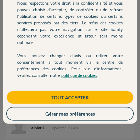
Participer au fil de discussion
Nous respectons votre droit à la confidentialité et vous
Chauffage
pouvez choisir d’accepter, de contrôler ou de refuser
l'utilisation de certains types de cookies ou certains
services proposés par des tiers. Le refus des cookies
Autres produits
Réponses
n’affectera pas votre navigation sur le site Somfy
cependant votre expérience utilisateur sera moins
optimale.
Changez le condensateur
http://www.conseils-store.com/index.php?
store=bead_mess&a...
Vous pouvez changer d'avis ou retirer votre
Devis avec un pro
Bonne journée à vous.
consentement à tout moment via le centre de
préférences des cookies. Pour plus d’informations,
Anonyme
il y a presque 2 ans
veuillez consulter notre
politique de cookies
.
Contact
Boutique
TOUT ACCEPTER
bonjour, après changement du condensateur, aucun changement. Carte
électronique peut être ?
Gérer mes préférences
Merci pour vos retours
olivier S.
il y a presque 2 ans