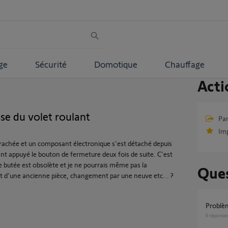
ge
Sécurité
Domotique
Chauffage
Acti
se du volet roulant
Par
Im
rrachée et un composant électronique s'est détaché depuis
t appuyé le bouton de fermeture deux fois de suite. C'est
butée est obsolète et je ne pourrais même pas la
Ques
t d'une ancienne pièce, changement par une neuve etc... ?
Probl
6
réponse