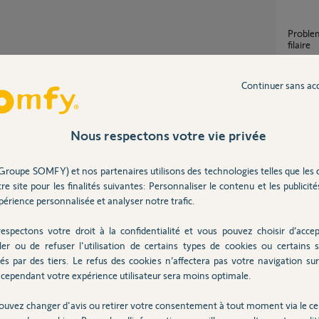
probleme de réglage butées moteur volet
filaire
12
répons
Partager cette question
Continuer sans ac
Participer au fil de discussion
Butées
1
réponse
Nous respectons votre vie privée
Groupe SOMFY) et nos partenaires utilisons des technologies telles que les 
Butée
re site pour les finalités suivantes: Personnaliser le contenu et les publicités
1
réponse
érience personnalisée et analyser notre trafic.
.
espectons votre droit à la confidentialité et vous pouvez choisir d’accep
réglage fin de course basse volet roulant
ler ou de refuser l'utilisation de certains types de cookies ou certains s
ILMO?
és par des tiers. Le refus des cookies n’affectera pas votre navigation sur 
9
réponse
cependant votre expérience utilisateur sera moins optimale.
 2 ans
ouvez changer d'avis ou retirer votre consentement à tout moment via le ce