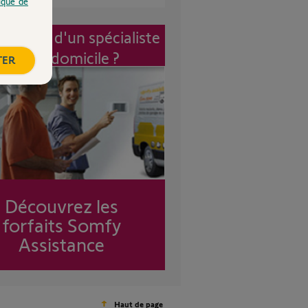
tique de
vention d'un spécialiste
à mon domicile ?
TER
Découvrez les
forfaits Somfy
Assistance
Haut de page