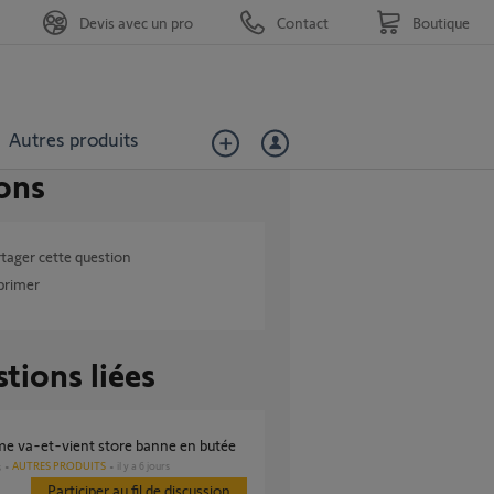
Devis avec un pro
Contact
Boutique
Autres produits
ons
tager cette question
primer
tions liées
ème va-et-vient store banne en butée
AUTRES PRODUITS
il y a 6 jours
s
Participer au fil de discussion