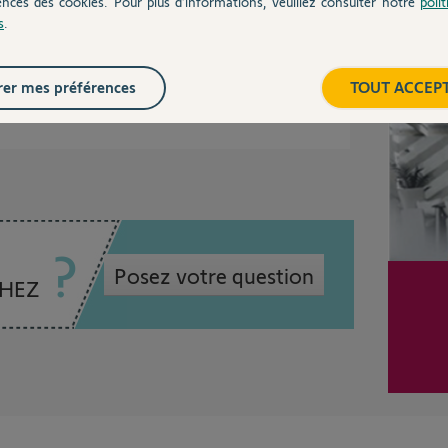
ences des cookies. Pour plus d’informations, veuillez consulter notre
poli
s
.
 recherche était bien freinée par ce manque
Inter
er mes préférences
TOUT ACCEP
2 ans
Posez votre question
CHEZ