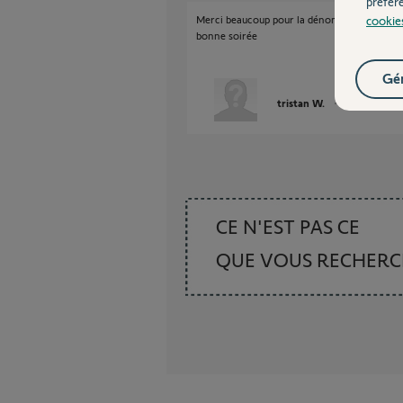
préfér
cookie
Merci beaucoup pour la dénomination car ma
bonne soirée
Gér
tristan W.
il y a presque 
CE N'EST PAS CE
QUE VOUS RECHER