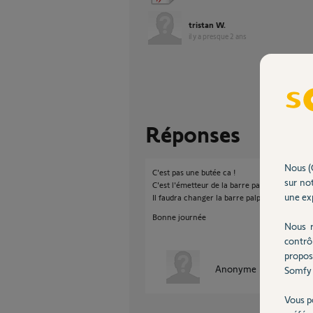
tristan W.
il y a presque 2 ans
Réponses
Nous (
C'est pas une butée ca !
sur not
C'est l'émetteur de la barre palpeuse.
une exp
Il faudra changer la barre palpeuse complète
Bonne journée
Nous r
contrô
propos
Anonyme
Somfy 
il y a presque
Vous p