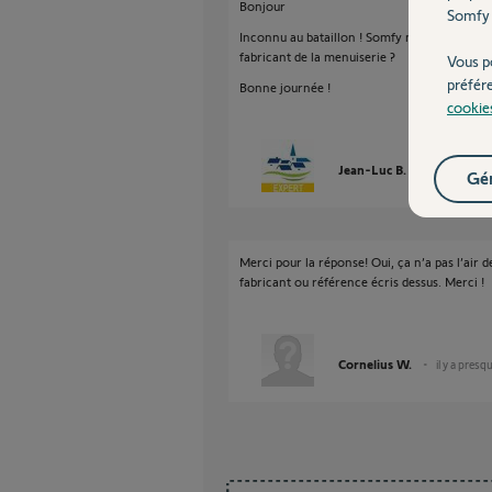
Bonjour
Somfy 
Inconnu au bataillon ! Somfy ne fabrique que 
fabricant de la menuiserie ?
Vous p
préfér
Bonne journée !
cookie
Jean-Luc B.
il y a presqu
Gér
Merci pour la réponse! Oui, ça n’a pas l’air d
fabricant ou référence écris dessus. Merci !
Cornelius W.
il y a presq