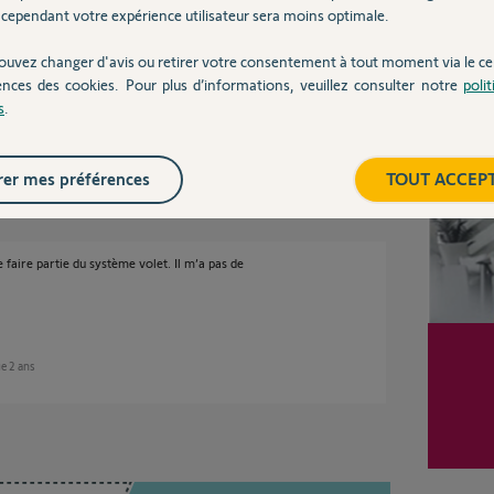
cependant votre expérience utilisateur sera moins optimale.
le moteur et pas ce qui est autour. Quel est le
ouvez changer d'avis ou retirer votre consentement à tout moment via le ce
ences des cookies. Pour plus d’informations, veuillez consulter notre
poli
Inter
s
.
e 2 ans
er mes préférences
TOUT ACCEP
e faire partie du système volet. Il m’a pas de
ue 2 ans