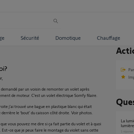
ge
Sécurité
Domotique
Chauffage
Acti
oi?
Par
Im
r,
té demandé par un voisin de remonter un volet après
ment de moteur. C’est un volet électrique Somfy filaire.
Ques
oite j’ai trouvé une bague en plastique blanc qui était
é derrière le ‘bout’ du caisson côté droite. Voir photos.
La lumière de ma box clignote blanc et la
que vous pouvez me dire si ça fait partie du volet et à quoi
lumière
. Est-ce que je peux faire le montage du violet sans cette
1
réponse