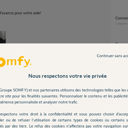
?
d’avance pour votre aide!
Conne
1
réponse
Bonjour, je recherche une bague moteur de
gdt 100
vous un
Continuer sans ac
2
réponse
Nous respectons votre vie privée
[Tahoma Switch] - Lumière fixe rouge
dessous
Groupe SOMFY) et nos partenaires utilisons des technologies telles que les 
16
répons
Partager cette question
re site pour les finalités suivantes: Personnaliser le contenu et les publicités
Participer au fil de discussion
érience personnalisée et analyser notre trafic.
Halo 
espectons votre droit à la confidentialité et vous pouvez choisir d’accep
3
réponse
ler ou de refuser l'utilisation de certains types de cookies ou certains s
és par des tiers. Le refus des cookies n’affectera pas votre navigation sur 