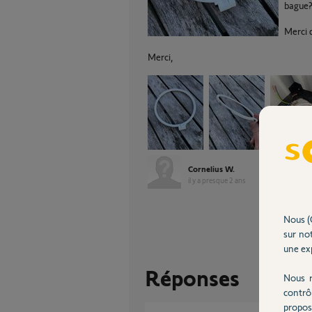
bague
Merci 
Merci,
Cornelius W.
il y a presque 2 ans
Nous (
sur not
une exp
Réponses
Nous r
contrô
propos