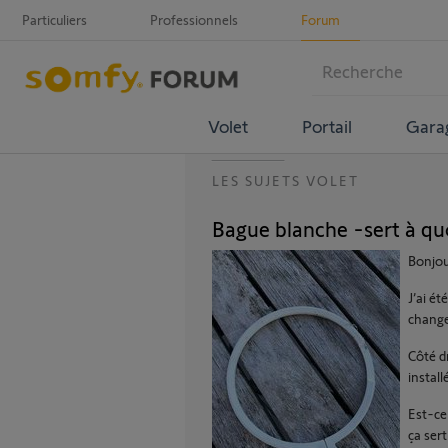
Particuliers
Professionnels
Forum
Volet
Portail
Gara
LES SUJETS VOLET
Bague blanche -sert à qu
Bonjou
J’ai é
change
Côté dr
install
Est-ce 
ça sert