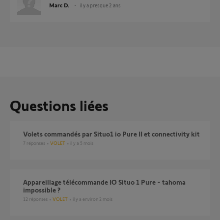
Marc D.
il y a presque 2 ans
Questions liées
Volets commandés par Situo1 io Pure II et connectivity kit
7
réponses
VOLET
il y a 5 mois
appareillage télécommande IO Situo 1 Pure - tahoma
impossible ?
12
réponses
VOLET
il y a environ 2 mois