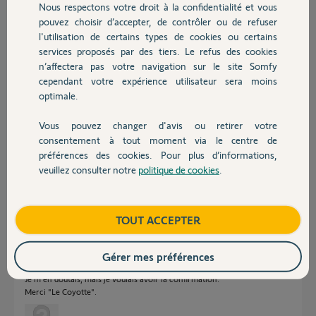
Nous respectons votre droit à la confidentialité et vous
Chauffage
Marc D.
pouvez choisir d’accepter, de contrôler ou de refuser
il y a presque 2 ans
l'utilisation de certains types de cookies ou certains
Participer au fil de discussion
services proposés par des tiers. Le refus des cookies
Autres produits
n’affectera pas votre navigation sur le site Somfy
cependant votre expérience utilisateur sera moins
optimale.
Réponses
Vous pouvez changer d'avis ou retirer votre
Devis avec un pro
consentement à tout moment via le centre de
La commande Situo est une radio hertzienne, donc totalement
préférences des cookies. Pour plus d’informations,
indépendante de tout le reste.
veuillez consulter notre
politique de cookies
.
Contact
Bonne journée
Anonyme
il y a presque 2 ans
Boutique
TOUT ACCEPTER
Gérer mes préférences
Je m'en doutais, mais je voulais avoir la confirmation.
Merci "Le Coyotte".