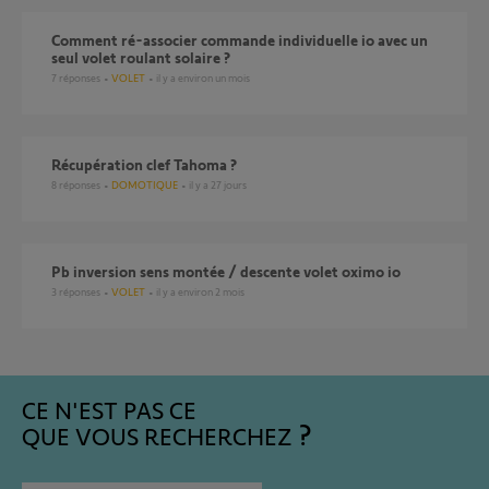
Comment ré-associer commande individuelle io avec un
seul volet roulant solaire ?
7
réponses
VOLET
il y a environ un mois
Récupération clef Tahoma ?
8
réponses
DOMOTIQUE
il y a 27 jours
pb inversion sens montée / descente volet oximo io
3
réponses
VOLET
il y a environ 2 mois
CE N'EST PAS CE
QUE VOUS RECHERCHEZ