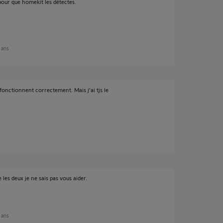
 pour que homekit les détectes.
2 ans
fonctionnent correctement. Mais j’ai tjs le
les deux je ne sais pas vous aider.
2 ans