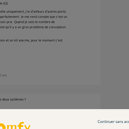
4 IO).
elle uniquement, j’ai d’ailleurs d’autres ponts
parfaitement. Je me rend compte que c’est un
s son prix. Quand je vois le nombre de
est qu’il y a un gros problème de conception
sio et un kit alarme, pour le moment c’est
 2 ans
s deux systèmes ?
2 ans
Continuer sans ac