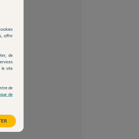
cookies
, offrir
ter, de
ervices
le site
ntre de
tique de
TER