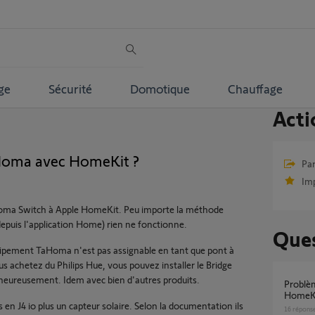
ge
Sécurité
Domotique
Chauffage
Acti
oma avec HomeKit ?
Par
Im
aHoma Switch à Apple HomeKit. Peu importe la méthode
puis l'application Home) rien ne fonctionne.
Ques
équipement TaHoma n'est pas assignable en tant que pont à
 achetez du Philips Hue, vous pouvez installer le Bridge
 heureusement. Idem avec bien d'autres produits.
Problème connexion TaHoma vers Apple
HomeK
 en J4 io plus un capteur solaire. Selon la documentation ils
16
répons