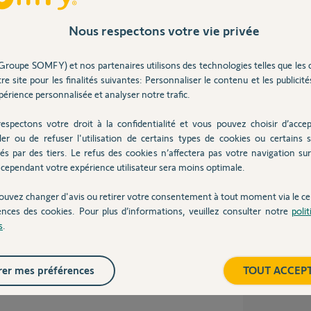
Nous respectons votre vie privée
ilisant la même adresse que mon compte Apple
isse cela ne joue pas. Pire, il ne m'est plus
éinitialisation du mot de passe ne fonctionne
Groupe SOMFY) et nos partenaires utilisons des technologies telles que les 
 autre adresse ce qui ne m'arrange pas. J'ai
re site pour les finalités suivantes: Personnaliser le contenu et les publicités
érience personnalisée et analyser notre trafic.
l ne fonctionne pas, et il n'y a même pas de
utre compte.
espectons votre droit à la confidentialité et vous pouvez choisir d’accep
ler ou de refuser l'utilisation de certains types de cookies ou certains s
és par des tiers. Le refus des cookies n’affectera pas votre navigation sur 
cependant votre expérience utilisateur sera moins optimale.
 2 ans
ouvez changer d'avis ou retirer votre consentement à tout moment via le ce
ences des cookies. Pour plus d’informations, veuillez consulter notre
poli
s
.
onnecter ma box Tahoma à Apple Home mais cela
essoire n’est pas disponible. Mes volets sont
pour votre aide.
er mes préférences
TOUT ACCEP