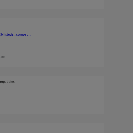
/listede_compati...
2 ans
mpatibles.