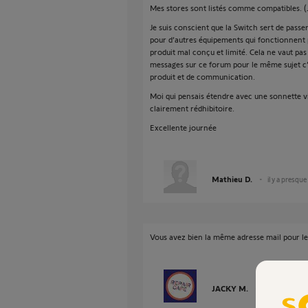
Mes stores sont listés comme compatibles. (J
Je suis conscient que la Switch sert de passer
pour d’autres équipements qui fonctionnent 
produit mal conçu et limité. Cela ne vaut pa
messages sur ce forum pour le même sujet c’
produit et de communication.
Moi qui pensais étendre avec une sonnette vi
clairement rédhibitoire.
Excellente journée
Mathieu D.
il y a presque
Vous avez bien la même adresse mail pour le
JACKY M.
il y a presque 