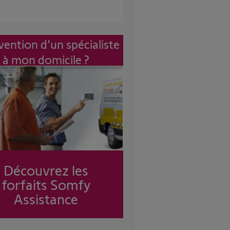
vention d'un spécialiste
à mon domicile ?
Découvrez les
forfaits Somfy
Assistance