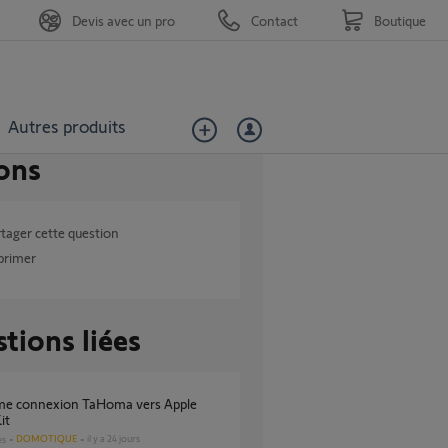
Devis avec un pro
Contact
Boutique
Autres produits
ons
tager cette question
primer
tions liées
it
DOMOTIQUE
il y a 24 jours
es