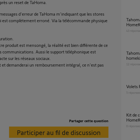
après un reset de TaHoma.
des messages d'erreur de TaHoma m'indiquant que les stores
Tahoma switch supprimer le lien avec
ui est complètement erroné. Via la télécommande physique
HomeK
43
répons
uration.
re produit est mensongé, la réalité est bien différente de ce
vos communications. Aussi le support téléphonique est
Tahoma switch problème connexion appel
homekit
acte sur les réseaux sociaux.
uit et demanderai un remboursement intégral, ce n'est pas
12
répons
Volets
5
réponse
Kit de connectivité impossible à intégrer dans
HomeK
Partager cette question
0
réponse
Participer au fil de discussion