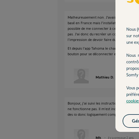
Malheureusement non. J'avais un compte ut
basé en France mais l'installation étant en Su
possible de me connecter à ce compte et la r
Nous (
pas. J'ai donc du recréer un compte avec une
sur not
l'impression de devoir faire du bricolage.
une exp
Et depuis l'app Tahoma le changement d'emai
bouton pour se déconnecter et utiliser un a
Nous r
contrô
propos
Somfy 
Mathieu D.
il y a presque
Vous p
préfér
cookie
Bonjour, j’ai suivi les instructions pour c
ne fonctionne pas. Il m’est indiqué que l’acc
des io donc logiquement compatibles. Merci 
Gér
Mh
il y a presque 2 ans