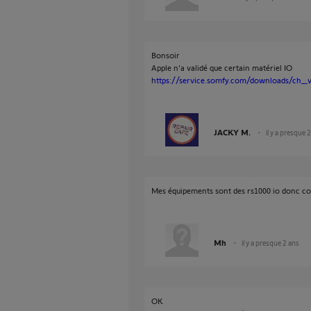
Bonsoir
Apple n'a validé que certain matériel IO
https://service.somfy.com/downloads/ch_v5
JACKY M.
il y a presque 
Mes équipements sont des rs1000 io donc co
Mh
il y a presque 2 ans
OK