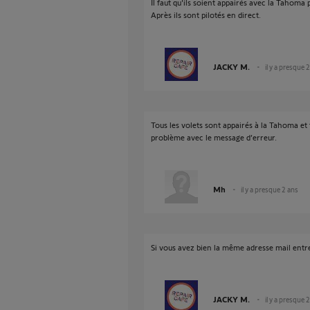
Il faut qu'ils soient appairés avec la Tahoma
Après ils sont pilotés en direct.
JACKY M.
il y a presque 
Tous les volets sont appairés à la Tahoma et 
problème avec le message d’erreur.
Mh
il y a presque 2 ans
Si vous avez bien la même adresse mail entre 
JACKY M.
il y a presque 