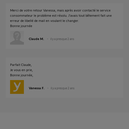
Merci de votre retour Vanessa, mais après avoir contacté le service
consommateur le problème est résolu. J'avais tout bêtement fait une
erreur de libellé de mail en voulant le changer.
Bonne journée
Claude M.
il y a presque 2 ans
Parfait Claude,
Je vous en prie,
Bonne journée,
Vanessa F.
il y a presque 2 ans