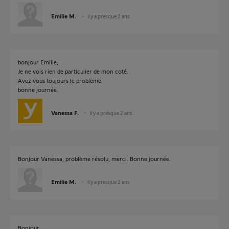
Emilie M.
il y a presque 2 ans
bonjour Emilie,
Je ne vois rien de particulier de mon coté.
Avez vous toujours le probleme.
bonne journée.
Vanessa F.
il y a presque 2 ans
Bonjour Vanessa, problème résolu, merci. Bonne journée.
Emilie M.
il y a presque 2 ans
Bonjour,