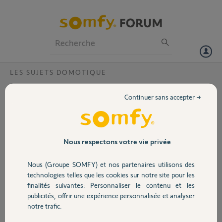
Particuliers
Professionnels
Forum
LES SUJETS DOMOTIQUE
Volet
Bug application TAHOMA pour Tahoma
Continuer sans accepter →
switch ?
Portail
Bonjour,
Depuis la programmation d'un scenario automatique (fermeture de
Garage
tous mes volets au crépuscule + 15minutes), je ne peux plus ouvrir
Nous respectons votre vie privée
mon application Tahoma. Elle reste figée sur "Bienvenue chez vous".
J'ai essayé de vider les caches, désinstaller l'appli, rien n'y fait. Que
Nous (Groupe SOMFY) et nos partenaires utilisons des
Sécurité
faire ? Merci.
technologies telles que les cookies sur notre site pour les
finalités suivantes: Personnaliser le contenu et les
Emilie M.
publicités, offrir une expérience personnalisée et analyser
Domotique
il y a presque 2 ans
notre trafic.