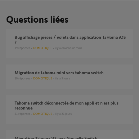
Questions liées
Bug affichage pièces / volets dans application TaHoma iOS
?
19
réponses
DOMOTIQUE
il y a environ un mois
Migration de tahoma mini vers tahoma switch
10
réponses
DOMOTIQUE
il y a 5 jours
Tahoma switch déconnectée de mon appli et n est plus
reconnue
21
réponses
DOMOTIQUE
il y a 21 jours
Migration Tahoma V2 vers Nouvelle Switch