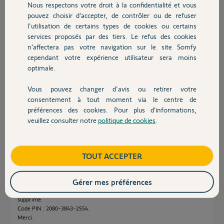
Nous respectons votre droit à la confidentialité et vous
Chauffage
pouvez choisir d’accepter, de contrôler ou de refuser
Réponses
l'utilisation de certains types de cookies ou certains
services proposés par des tiers. Le refus des cookies
Autres produits
n’affectera pas votre navigation sur le site Somfy
Bonjour Emilie
cependant votre expérience utilisateur sera moins
optimale.
C'est bizarre cette affaire. Avez-vous essayez d'installer l'application
temporairement sur un autre mobile ou tablette ?
Vous pouvez changer d'avis ou retirer votre
Si ça ne s'arrange pas, laissez ici sans crainte le pin du TaHoma et
Devis avec un pro
consentement à tout moment via le centre de
attendez le contact d'un Yellow.
préférences des cookies. Pour plus d’informations,
Bonne journée.
veuillez consulter notre
politique de cookies
.
Contact
Jean-Luc B.
il y a presque 2 ans
Boutique
TOUT ACCEPTER
Gérer mes préférences
Bonjour Jean-Luc, je viens d'installer l'appli Tahoma avec succès sur ma
tablette. Mais impossible sur mon smartphone. Cache vidé. Historique
supprimé.
Code PIN : 2080-3843-2554.
Merci.