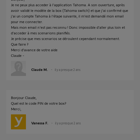
Je ne peux plus acceder à l'application Tahoma. A son ouverture, après
avoir validé le modèle de la box (Tahoma switch) et que j'ai confirmé que
j'ai un compte Tahoma à l'étape suivante, il m'est demandé mon email
pour me connecter.
Mais mon email n'est pas reconnu ! Donc impossible d'aller plus loin et
d'acceder à mes scenarions planifiés.
Je précise que mes scenarios se déroulent cependant normalement.
Que faire ?
Merci d'avance de votre aide
Claude -
Claude M.
il y a presque 2 ans
Bonjour Claude,
Quel est le code PIN de votre box?
Merci,
Vanessa F.
il y a presque 2 ans