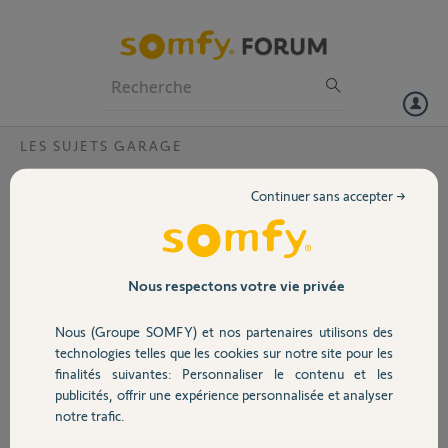
Particuliers
Professionnels
Forum
LES SUJETS GARAGE
Volet
Barre palpeuse compatibilité
Continuer sans accepter →
Bonjour,
Portail
J'ai une vieille porte de garage enroulable que je vais équipé d'un
boîtier rollixio optimo.Il est obligatoire d'y ajouter une barre palpeuse.
Quelles sont les barres palpeuses compatibles avec ce boîtier? Et où
Garage
Nous respectons votre vie privée
acheter un kit complet de barre palpeuse? Pouvez vous m'indiquer
une référence d'un kit complet?
Nous (Groupe SOMFY) et nos partenaires utilisons des
Merci pour votre reponse
Sécurité
technologies telles que les cookies sur notre site pour les
finalités suivantes: Personnaliser le contenu et les
Merci,
publicités, offrir une expérience personnalisée et analyser
Domotique
notre trafic.
Thierry M.
il y a presque 2 ans