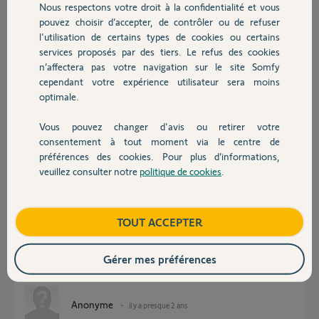
Nous respectons votre droit à la confidentialité et vous
Chauffage
Participer au fil de discussion
pouvez choisir d’accepter, de contrôler ou de refuser
l'utilisation de certains types de cookies ou certains
services proposés par des tiers. Le refus des cookies
Autres produits
n’affectera pas votre navigation sur le site Somfy
Réponses
cependant votre expérience utilisateur sera moins
optimale.
Barres résistives, optiques, filaires.
Vous pouvez changer d'avis ou retirer votre
Dispo sur sites spécialisés en ligne.
Devis avec un pro
consentement à tout moment via le centre de
Tapez "kit barre palpeuse somfy" dans la barre de recherche de votre
préférences des cookies. Pour plus d’informations,
navigateur et vous n'aurez que l'embarras du choix.
veuillez consulter notre
politique de cookies
.
Bonne journée à vous.
Contact
Anonyme
il y a presque 2 ans
Boutique
TOUT ACCEPTER
Gérer mes préférences
En fait toutes les palpeuses, types et marques, sont compatibles.
Anonyme
il y a presque 2 ans