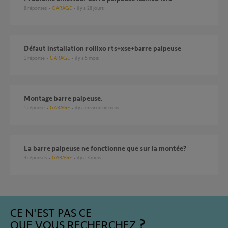
8
réponses
GARAGE
il y a 28 jours
défaut installation rollixo rts+xse+barre palpeuse
1
réponse
GARAGE
il y a 5 mois
Montage barre palpeuse.
1
réponse
GARAGE
il y a environ un mois
La barre palpeuse ne fonctionne que sur la montée?
3
réponses
GARAGE
il y a 3 mois
CE N'EST PAS CE
QUE VOUS RECHERCHEZ