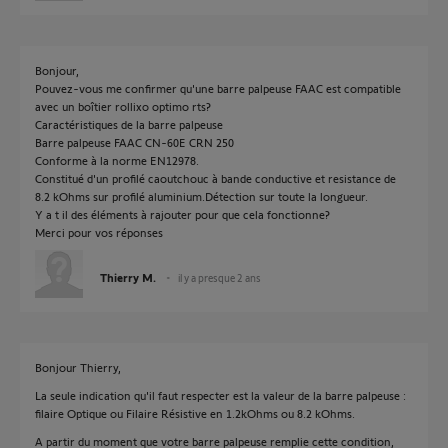
Bonjour,
Pouvez-vous me confirmer qu'une barre palpeuse FAAC est compatible
avec un boîtier rollixo optimo rts?
Caractéristiques de la barre palpeuse
Barre palpeuse FAAC CN-60E CRN 250
Conforme à la norme EN12978.
Constitué d'un profilé caoutchouc à bande conductive et resistance de
8.2 kOhms sur profilé aluminium.Détection sur toute la longueur.
Y a t il des éléments à rajouter pour que cela fonctionne?
Merci pour vos réponses
Thierry M.
il y a presque 2 ans
Bonjour Thierry,
La seule indication qu'il faut respecter est la valeur de la barre palpeuse :
filaire Optique ou Filaire Résistive en 1.2kOhms ou 8.2 kOhms.
A partir du moment que votre barre palpeuse remplie cette condition,