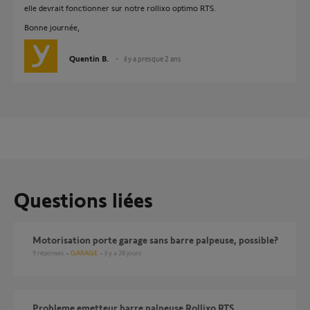
elle devrait fonctionner sur notre rollixo optimo RTS.
Bonne journée,
Quentin B.
il y a presque 2 ans
Questions liées
Motorisation porte garage sans barre palpeuse, possible?
9
réponses
GARAGE
il y a 28 jours
Probleme emetteur barre palpeuse Rollixo RTS